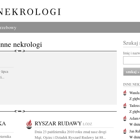
grzebowy
Inne nekrologi
Szukaj
Imię i naz
 lipca
...
INNE NE
Wanda
Z głęb
Tadeus
Z głęb
Adam 
KA
RYSZAR RUDAWY
ŁÓDŹ
W dniu 
Jan Re
Dnia 23 października 2010 roku zmał nasz drogi
iernika
W dniu
Mąż, Ojciec i Dziadek Ryszard Rudawy lat 88...