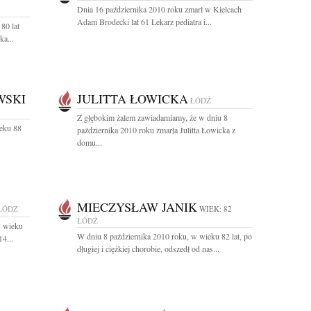
Dnia 16 października 2010 roku zmarł w Kielcach
Adam Brodecki lat 61 Lekarz pediatra i...
80 lat
ka...
WSKI
JULITTA ŁOWICKA
ŁÓDŹ
Z głębokim żalem zawiadamiamy, że w dniu 8
ieku 88
października 2010 roku zmarła Julitta Łowicka z
domu...
MIECZYSŁAW JANIK
ŁÓDŹ
WIEK: 82
ŁÓDŹ
w wieku
W dniu 8 października 2010 roku, w wieku 82 lat, po
4...
długiej i ciężkiej chorobie, odszedł od nas...