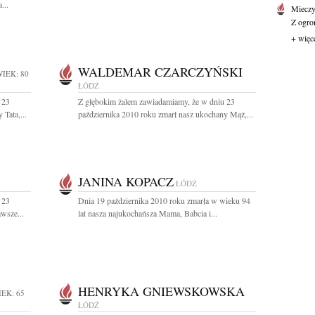
...
Mieczy
Z ogro
+ więc
WALDEMAR CZARCZYŃSKI
IEK: 80
ŁÓDŹ
 23
Z głębokim żalem zawiadamiamy, że w dniu 23
Tata,...
października 2010 roku zmarł nasz ukochany Mąż,...
JANINA KOPACZ
ŁÓDŹ
 23
Dnia 19 października 2010 roku zmarła w wieku 94
wsze...
lat nasza najukochańsza Mama, Babcia i...
HENRYKA GNIEWSKOWSKA
EK: 65
ŁÓDŹ