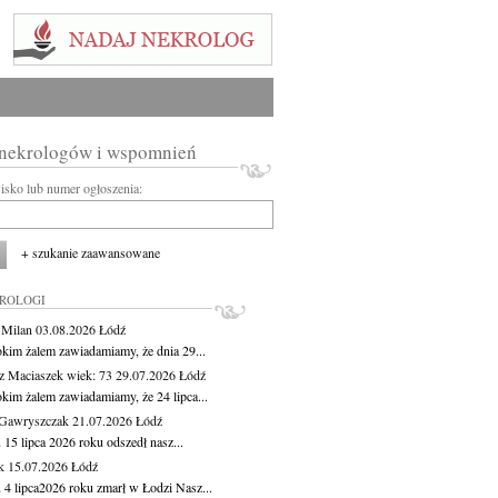
 nekrologów i wspomnień
wisko lub numer ogłoszenia:
+ szukanie zaawansowane
KROLOGI
 Milan
03.08.2026
Łódź
okim żalem zawiadamiamy, że dnia 29...
z Maciaszek
wiek: 73
29.07.2026
Łódź
okim żalem zawiadamiamy, że 24 lipca...
Gawryszczak
21.07.2026
Łódź
15 lipca 2026 roku odszedł nasz...
k
15.07.2026
Łódź
 4 lipca2026 roku zmarł w Łodzi Nasz...