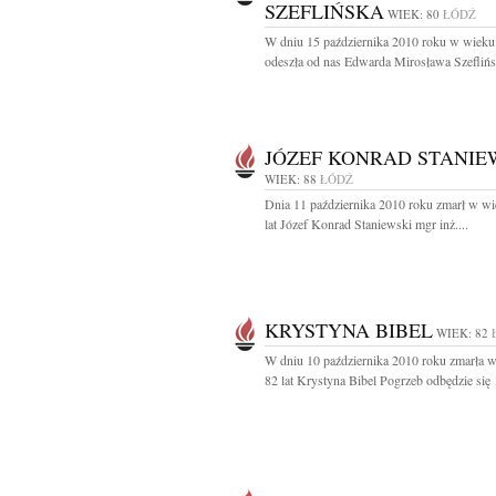
SZEFLIŃSKA
WIEK: 80
ŁÓDŹ
W dniu 15 października 2010 roku w wieku 
odeszła od nas Edwarda Mirosława Szeflińs
JÓZEF KONRAD STANIE
WIEK: 88
ŁÓDŹ
Dnia 11 października 2010 roku zmarł w w
lat Józef Konrad Staniewski mgr inż....
KRYSTYNA BIBEL
WIEK: 82
W dniu 10 października 2010 roku zmarła 
82 lat Krystyna Bibel Pogrzeb odbędzie się 1