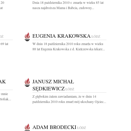
 20
Dnia 18 pażdziernika 2010 r. zmarła w wieku 85 lat
at
nasza najdroższa Mama i Babcia, cudowny...
EUGENIA KRAKOWSKA
DŹ
ŁÓDŹ
69 lat
W dniu 18 października 2010 roku zmarła w wieku
88 lat Eugenia Krakowska z d. Kiełczewska lekarz...
AK
JANUSZ MICHAŁ
SĘDKIEWICZ
ŁÓDŹ
e mnie
Z głębokim żalem zawiadamiam, że w dniu 14
ofiak...
października 2010 roku zmarł mój ukochany Ojciec...
ADAM BRODECKI
ŁÓDŹ