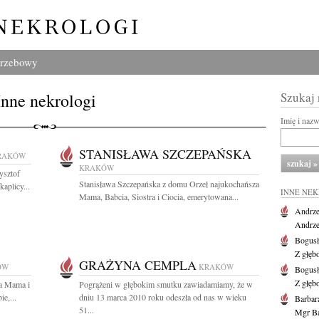
grzebowy
Inne nekrologi
Szukaj
Imię i naz
STANISŁAWA SZCZEPAŃSKA
RAKÓW
KRAKÓW
ysztof
Stanisława Szczepańska z domu Orzeł najukochańsza
aplicy...
INNE NE
Mama, Babcia, Siostra i Ciocia, emerytowana...
Andrze
Andrzej
Bogus
Z głęb
GRAŻYNA CEMPLA
ÓW
KRAKÓW
Bogus
Z głęb
a Mama i
Pogrążeni w głębokim smutku zawiadamiamy, że w
e,...
dniu 13 marca 2010 roku odeszła od nas w wieku
Barbar
51...
Mgr Ba