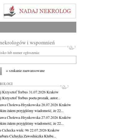
 nekrologów i wspomnień
wisko lub numer ogłoszenia:
+ szukanie zaawansowane
KROLOGI
j Krzysztof Torbus
31.07.2026
Kraków
 Krzysztof Torbus poeta prozaik, autor...
ława Cholewa-Hrynkowska
28.07.2026
Kraków
okim żalem przyjęliśmy wiadomość, że 22...
ława Cholewa-Hrynkowska
27.07.2026
Kraków
okim żalem przyjęliśmy wiadomość, że 22...
a Cichecka
wiek: 96
22.07.2026
Kraków
rbara Cichecka Zawodniczka Klubu...