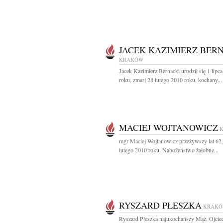
JACEK KAZIMIERZ BER
KRAKÓW
Jacek Kazimierz Bernacki urodził się 1 lipc
roku, zmarł 28 lutego 2010 roku, kochany...
MACIEJ WOJTANOWICZ
mgr Maciej Wojtanowicz przeżywszy lat 62,
lutego 2010 roku. Nabożeństwo żałobne...
RYSZARD PŁESZKA
KRAK
Ryszard Płeszka najukochańszy Mąż, Ojciec