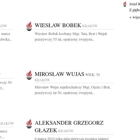
Józef 
Z głęb
+ więc
WIESŁAW BOBEK
KÓW
KRAKÓW
1 marca
Wiesław Bobek kochany Mąż, Tata, Brat i Wujek
dwika...
przeżywszy 55 lat, opatrzony świętymi...
MIROSŁAW WUJAS
W
WIEK: 50
KRAKÓW
ywszy 50
Mirosław Wujas najukochańszy Mąż, Ojciec i Brat,
...
przeżywszy lat 50, opatrzony świętymi...
ALEKSANDER GRZEGORZ
KRAKÓW
GŁAZEK
ierci
KRAKÓW
....
6 marca 2010 roku mija pierwsza rocznica śmierci