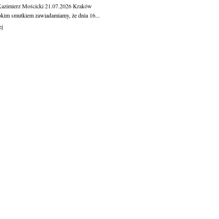
Kazimierz Mościcki
21.07.2026
Kraków
okim smutkiem zawiadamiamy, że dnia 16...
ej