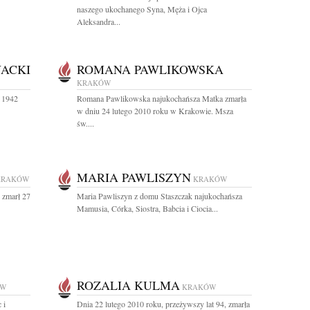
naszego ukochanego Syna, Męża i Ojca
Aleksandra...
NACKI
ROMANA PAWLIKOWSKA
KRAKÓW
a 1942
Romana Pawlikowska najukochańsza Matka zmarła
w dniu 24 lutego 2010 roku w Krakowie. Msza
św....
MARIA PAWLISZYN
KRAKÓW
KRAKÓW
 zmarł 27
Maria Pawliszyn z domu Staszczak najukochańsza
Mamusia, Córka, Siostra, Babcia i Ciocia...
ROZALIA KULMA
ÓW
KRAKÓW
 i
Dnia 22 lutego 2010 roku, przeżywszy lat 94, zmarła