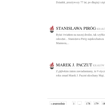
Dziadek, przeżywszy 77 lat, po długiej i ciężk
STANISŁAWA PIRÓG
KRAK
Byłaś światłem na naszej drodze, tak szybk
odeszłaś... Stanisława Piróg najukochańsza
Mamusia,...
MAREK J. PACZUT
KRAKÓW
Z głębokim żalem zawiadamiamy, że 9 stycz
roku zmarł Marek J. Paczut ukochany Mąż, T
« poprzednie
1
...
178
179
1