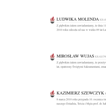
LUDWIKA MOLENDA
KRA
Z głębokim żalem zawiadamiamy, że dnia 1
2010 roku odeszła od nas w wieku 89 lat Lu
MIROSŁAW WUJAS
KRAKÓ
Z głębokim żalem zawiadamiamy, że przeż
lat, opatrzony Świętymi Sakramentami, zmarł
KAZIMIERZ SZEWCZYK
8 marca 2010 roku przypada 10. rocznica śm
naszego Dziadzia, Teścia i Męża prof. dr. hab