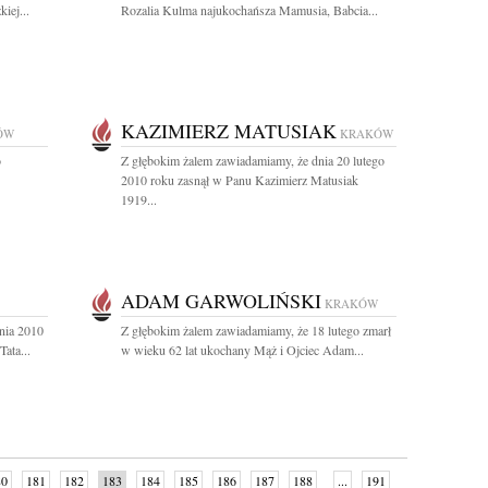
iej...
Rozalia Kulma najukochańsza Mamusia, Babcia...
KAZIMIERZ MATUSIAK
ÓW
KRAKÓW
o
Z głębokim żalem zawiadamiamy, że dnia 20 lutego
2010 roku zasnął w Panu Kazimierz Matusiak
1919...
ADAM GARWOLIŃSKI
KRAKÓW
nia 2010
Z głębokim żalem zawiadamiamy, że 18 lutego zmarł
ata...
w wieku 62 lat ukochany Mąż i Ojciec Adam...
80
181
182
183
184
185
186
187
188
...
191