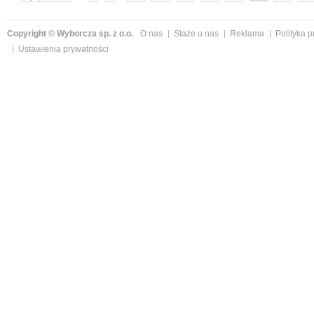
następne »
Copyright © Wyborcza sp. z o.o.
O nas
Staże u nas
Reklama
Polityka 
Ustawienia prywatności