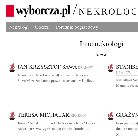
Nekrologi
Odeszli
Poradnik pogrzebowy
Inne nekrologi
JAN KRZYSZTOF SAWA
STANIS
KRAKÓW
KRAKÓW
16 marca 2010 roku odszedł od nas Jan Krzysztof
Stanisława Sz
Sawa Msza żałobna odprawiona zostanie w kaplicy...
Mama, Babcia, 
TERESA MICHALAK
GRAŻYN
KRAKÓW
Teresa Michalak z domu Urbańska ukochana Mama i
Pogrążeni w g
Babcia, przeżywszy 60 lat, po długiej chorobie,...
dniu 13 marca
51...