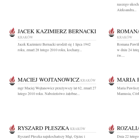
naszego ukoch
Aleksandra...
JACEK KAZIMIERZ BERNACKI
ROMANA
KRAKÓW
KRAKÓW
Jacek Kazimierz Bernacki urodził się 1 lipca 1942
Romana Pawlik
roku, zmarł 28 lutego 2010 roku, kochany...
w dniu 24 lut
św....
MACIEJ WOJTANOWICZ
MARIA 
KRAKÓW
mgr Maciej Wojtanowicz przeżywszy lat 62, zmarł 27
Maria Pawlisz
lutego 2010 roku. Nabożeństwo żałobne...
Mamusia, Córka
RYSZARD PŁESZKA
ROZALI
KRAKÓW
Ryszard Płeszka najukochańszy Mąż, Ojciec i
Dnia 22 lutego