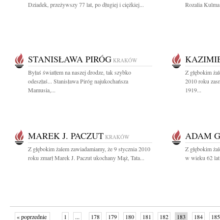
Dziadek, przeżywszy 77 lat, po długiej i ciężkiej...
Rozalia Kulma
STANISŁAWA PIRÓG
KAZIMI
KRAKÓW
Byłaś światłem na naszej drodze, tak szybko
Z głębokim żal
odeszłaś... Stanisława Piróg najukochańsza
2010 roku zas
Mamusia,...
1919...
MAREK J. PACZUT
ADAM G
KRAKÓW
Z głębokim żalem zawiadamiamy, że 9 stycznia 2010
Z głębokim żal
roku zmarł Marek J. Paczut ukochany Mąż, Tata...
w wieku 62 lat
« poprzednie
1
...
178
179
180
181
182
183
184
185