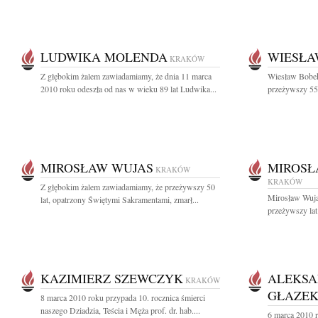
LUDWIKA MOLENDA
WIESŁA
KRAKÓW
Z głębokim żalem zawiadamiamy, że dnia 11 marca
Wiesław Bobek
2010 roku odeszła od nas w wieku 89 lat Ludwika...
przeżywszy 55 
MIROSŁAW WUJAS
MIROSŁ
KRAKÓW
KRAKÓW
Z głębokim żalem zawiadamiamy, że przeżywszy 50
Mirosław Wujas
lat, opatrzony Świętymi Sakramentami, zmarł...
przeżywszy lat
KAZIMIERZ SZEWCZYK
ALEKSA
KRAKÓW
GŁAZE
8 marca 2010 roku przypada 10. rocznica śmierci
naszego Dziadzia, Teścia i Męża prof. dr. hab....
6 marca 2010 r