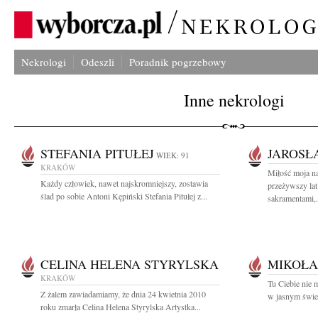
Nekrologi
Odeszli
Poradnik pogrzebowy
Inne nekrologi
STEFANIA PITUŁEJ
JAROSŁ
WIEK: 91
KRAKÓW
Miłość moja na
Każdy człowiek, nawet najskromniejszy, zostawia
przeżywszy lat
ślad po sobie Antoni Kępiński Stefania Pitułej z...
sakramentami,.
CELINA HELENA STYRYLSKA
MIKOŁA
KRAKÓW
Tu Ciebie nie m
Z żalem zawiadamiamy, że dnia 24 kwietnia 2010
w jasnym świec
roku zmarła Celina Helena Styrylska Artystka...