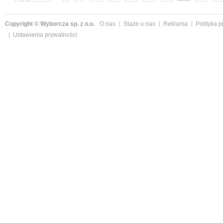
następne »
Copyright © Wyborcza sp. z o.o.
O nas
Staże u nas
Reklama
Polityka 
Ustawienia prywatności