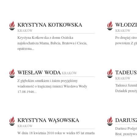
KRYSTYNA KOTKOWSKA
WŁODZI
KRAKÓW
KRAKÓW
Krystyna Kotkowska z domu Osińska
Po drugiej stro
najukochańsza Mama, Babcia, Bratowa i Ciocia,
powrotem Z gł
opatrzona...
WIESŁAW WODA
TADEUS
KRAKÓW
KRAKÓW
Z głębokim smutkiem i żalem przyjęliśmy
Tadeusz Szuml
wiadomość o tragicznej śmierci Wiesława Wody
Dziadek przeży
17.08.1946...
KRYSTYNA WĄSOWSKA
DARIUS
KRAKÓW
Dariusz Podgór
W dniu 18 kwietnia 2010 roku w wieku 85 lat zmarła
Brat, przeżywsz