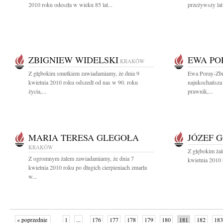
2010 roku odeszła w wieku 85 lat...
przeżywszy lat
ZBIGNIEW WIDELSKI
EWA PO
KRAKÓW
Z głębokim smutkiem zawiadamiamy, że dnia 9
Ewa Poray-Zb
kwietnia 2010 roku odszedł od nas w 90. roku
najukochańsza 
życia,...
prawnik,...
MARIA TERESA GLEGOŁA
JÓZEF 
KRAKÓW
Z głębokim ża
Z ogromnym żalem zawiadamiamy, że dnia 7
kwietnia 2010 
kwietnia 2010 roku po długich cierpieniach zmarła
w...
« poprzednie
1
...
176
177
178
179
180
181
182
183