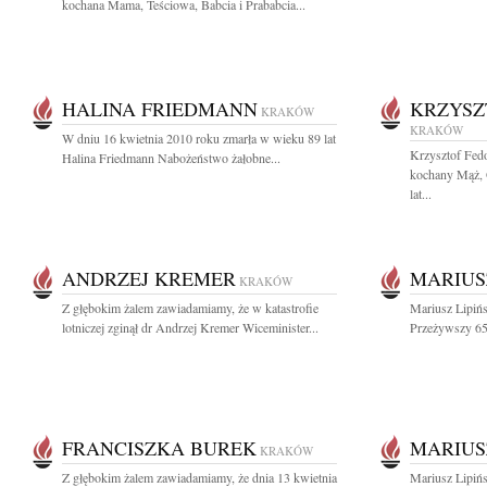
kochana Mama, Teściowa, Babcia i Prababcia...
HALINA FRIEDMANN
KRZYSZ
KRAKÓW
KRAKÓW
W dniu 16 kwietnia 2010 roku zmarła w wieku 89 lat
Krzysztof Fedo
Halina Friedmann Nabożeństwo żałobne...
kochany Mąż, 
lat...
ANDRZEJ KREMER
MARIUSZ
KRAKÓW
Z głębokim żalem zawiadamiamy, że w katastrofie
Mariusz Lipińs
lotniczej zginął dr Andrzej Kremer Wiceminister...
Przeżywszy 65 
FRANCISZKA BUREK
MARIUSZ
KRAKÓW
Z głębokim żalem zawiadamiamy, że dnia 13 kwietnia
Mariusz Lipińs