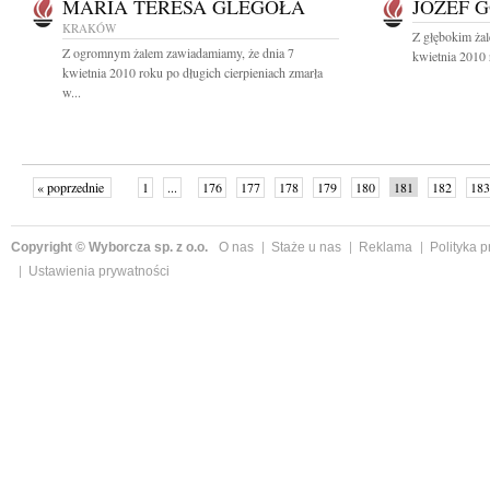
MARIA TERESA GLEGOŁA
JÓZEF 
KRAKÓW
Z głębokim ża
Z ogromnym żalem zawiadamiamy, że dnia 7
kwietnia 2010 
kwietnia 2010 roku po długich cierpieniach zmarła
w...
« poprzednie
1
...
176
177
178
179
180
181
182
183
następne »
Copyright © Wyborcza sp. z o.o.
O nas
Staże u nas
Reklama
Polityka 
Ustawienia prywatności