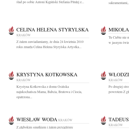
ślad po sobie Antoni Kępiński Stefania Pitułej z...
sakramentami,.
CELINA HELENA STYRYLSKA
MIKOŁA
KRAKÓW
Tu Ciebie nie m
Z żalem zawiadamiamy, że dnia 24 kwietnia 2010
w jasnym świec
roku zmarła Celina Helena Styrylska Artystka...
KRYSTYNA KOTKOWSKA
WŁODZI
KRAKÓW
KRAKÓW
Krystyna Kotkowska z domu Osińska
Po drugiej stro
najukochańsza Mama, Babcia, Bratowa i Ciocia,
powrotem Z gł
opatrzona...
WIESŁAW WODA
TADEUS
KRAKÓW
KRAKÓW
Z głębokim smutkiem i żalem przyjęliśmy