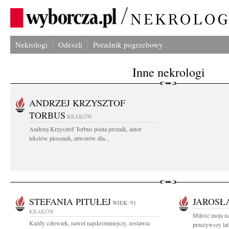
Nekrologi
Odeszli
Poradnik pogrzebowy
Inne nekrologi
ANDRZEJ KRZYSZTOF
TORBUS
KRAKÓW
Andrzej Krzysztof Torbus poeta prozaik, autor
tekstów piosenek, utworów dla...
STEFANIA PITUŁEJ
JAROSŁ
WIEK: 91
KRAKÓW
Miłość moja na
Każdy człowiek, nawet najskromniejszy, zostawia
przeżywszy lat