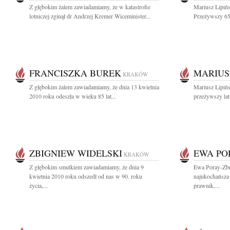
Z głębokim żalem zawiadamiamy, że w katastrofie
Mariusz Lipińs
lotniczej zginął dr Andrzej Kremer Wiceminister...
Przeżywszy 65 
FRANCISZKA BUREK
MARIUSZ
KRAKÓW
Z głębokim żalem zawiadamiamy, że dnia 13 kwietnia
Mariusz Lipińs
2010 roku odeszła w wieku 85 lat...
przeżywszy lat
ZBIGNIEW WIDELSKI
EWA PO
KRAKÓW
Z głębokim smutkiem zawiadamiamy, że dnia 9
Ewa Poray-Zb
kwietnia 2010 roku odszedł od nas w 90. roku
najukochańsza 
życia,...
prawnik,...