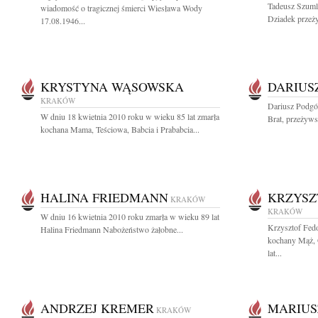
Tadeusz Szuml
wiadomość o tragicznej śmierci Wiesława Wody
Dziadek przeży
17.08.1946...
KRYSTYNA WĄSOWSKA
DARIUS
KRAKÓW
Dariusz Podgór
W dniu 18 kwietnia 2010 roku w wieku 85 lat zmarła
Brat, przeżywsz
kochana Mama, Teściowa, Babcia i Prababcia...
HALINA FRIEDMANN
KRZYSZ
KRAKÓW
KRAKÓW
W dniu 16 kwietnia 2010 roku zmarła w wieku 89 lat
Krzysztof Fedo
Halina Friedmann Nabożeństwo żałobne...
kochany Mąż, 
lat...
ANDRZEJ KREMER
MARIUSZ
KRAKÓW