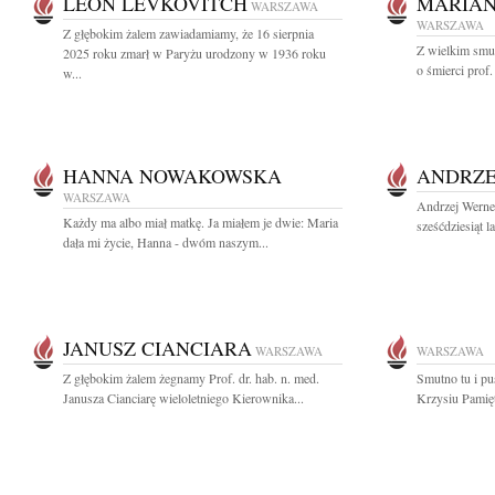
LEON LEVKOVITCH
MARIA
WARSZAWA
WARSZAWA
Z głębokim żalem zawiadamiamy, że 16 sierpnia
Z wielkim smu
2025 roku zmarł w Paryżu urodzony w 1936 roku
o śmierci prof.
w...
HANNA NOWAKOWSKA
ANDRZE
WARSZAWA
Andrzej Werne
Każdy ma albo miał matkę. Ja miałem je dwie: Maria
sześćdziesiąt l
dała mi życie, Hanna - dwóm naszym...
JANUSZ CIANCIARA
WARSZAWA
WARSZAWA
Z głębokim żalem żegnamy Prof. dr. hab. n. med.
Smutno tu i pus
Janusza Cianciarę wieloletniego Kierownika...
Krzysiu Pamięt