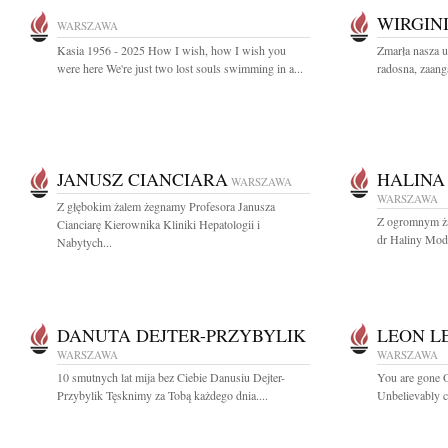
WIRGIN
WARSZAWA
Kasia 1956 - 2025 How I wish, how I wish you
Zmarła nasza 
were here We're just two lost souls swimming in a...
radosna, zaanga
JANUSZ CIANCIARA
HALINA
WARSZAWA
WARSZAWA
Z głębokim żalem żegnamy Profesora Janusza
Z ogromnym ża
Cianciarę Kierownika Kliniki Hepatologii i
dr Haliny Modr
Nabytych...
DANUTA DEJTER-PRZYBYLIK
LEON L
WARSZAWA
WARSZAWA
10 smutnych lat mija bez Ciebie Danusiu Dejter-
You are gone Ou
Przybylik Tęsknimy za Tobą każdego dnia....
Unbelievably c