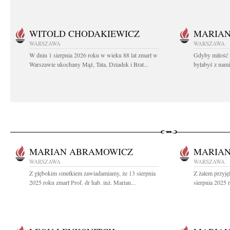
WITOLD CHODAKIEWICZ
MARIA
WARSZAWA
WARSZAWA
W dniu 1 sierpnia 2026 roku w wieku 88 lat zmarł w
Gdyby miłość 
Warszawie ukochany Mąż, Tata, Dziadek i Brat...
byłabyś z nami 
MARIAN ABRAMOWICZ
MARIA
WARSZAWA
WARSZAWA
Z głębokim smutkiem zawiadamiamy, że 13 sierpnia
Z żalem przyję
2025 roku zmarł Prof. dr hab. inż. Marian...
sierpnia 2025 r