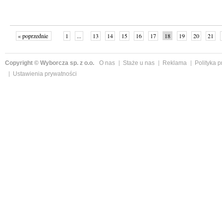
« poprzednie
1
...
13
14
15
16
17
18
19
20
21
»
Copyright © Wyborcza sp. z o.o.
O nas
Staże u nas
Reklama
Polityka 
Ustawienia prywatności