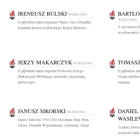
IRENEUSZ BULSKI
BARTŁO
WARSZAWA
WARSZAWA
Z głębokim żalem żegnamy Męża, Ojca i Dziadka
Z ogromnym b
Kapitana Ireneusza Bulskiego Radcę Ministra,...
wychowanka i p
JERZY MAKARCZYK
TOMASZ
WARSZAWA
Z głębokim żalem żegnam Profesora Jerzego
Z głębokim ża
Makarczyka Wybitnego prawnika, dyplomatę,
święta żałobna
pierwszego...
sierpnia...
JANUSZ SIKORSKI
DANIEL
WARSZAWA
WASILE
Janusz Sikorski 1933-2010 Kochany Mąż, Brat,
Ojciec, Dziadek Wspominamy i tęsknimy Alicja...
"Ludzie, który
zostawili ślad