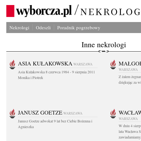
Nekrologi
Odeszli
Poradnik pogrzebowy
Inne nekrologi
ASIA KUŁAKOWSKA
MAŁGOR
WARSZAWA
WARSZAWA
Asia Kułakowska 8 czerwca 1984 - 9 sierpnia 2011
Z żalem żegnam
Monika i Piotrek
dziękując za w
JANUSZ GOETZE
WACŁAW
WARSZAWA
WARSZAWA
Janusz Goetze adwokat 9 lat bez Ciebie Bożenna i
W dniu 4 sier
Agnieszka
lata Wacława 
zawiadamiamy.