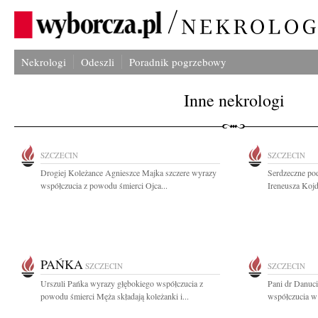
Nekrologi
Odeszli
Poradnik pogrzebowy
Inne nekrologi
SZCZECIN
SZCZECIN
Drogiej Koleżance Agnieszce Majka szczere wyrazy
Serdzeczne pod
współczucia z powodu śmierci Ojca...
Ireneusza Kojd
PAŃKA
SZCZECIN
SZCZECIN
Urszuli Pańka wyrazy głębokiego współczucia z
Pani dr Danuci
powodu śmierci Męża składają koleżanki i...
współczucia w 