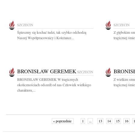
SZCZECIN
SZCZECIN
Śpieszmy się kochać ludzi, tak szybko odchodzą
Z głębokim sm
Naszej Współpracownicy i Koleżance...
tragicznej śmi
BRONISŁAW GEREMEK
BRONIS
SZCZECIN
BRONISŁAW GEREMEK W tragicznych
Z wielkim smu
okolicznościach odszedł od nas Człowiek wielkiego
tragicznej śmi
charakteru,...
« poprzednie
1
...
13
14
15
16