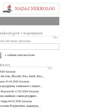
 nekrologów i wspomnień
wisko lub numer ogłoszenia:
+ szukanie zaawansowane
KROLOGI
.2026
Szczecin
 Alu Jola, Zbyszek, Ewa, Jurek, Ewa,...
Ignor
03.04.2026
Szczecin
m przyjęliśmy wiadomość o śmierci...
 Kraszewski
13.02.2026
Szczecin
kim smutkiem i żalem przyjąłem...
 Glapa
09.02.2026
Szczecin
kowanie Przyjaciołom, znajomym,...