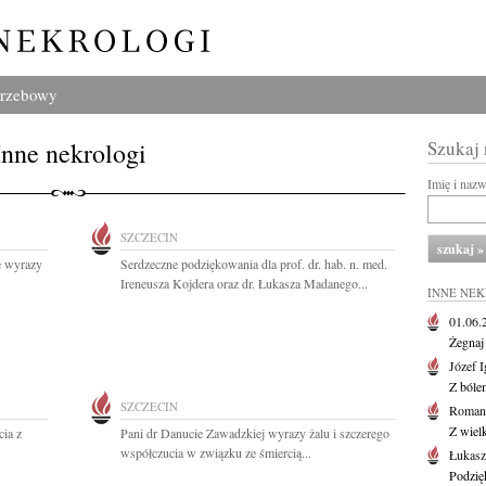
grzebowy
Inne nekrologi
Szukaj
Imię i naz
SZCZECIN
e wyrazy
Serdzeczne podziękowania dla prof. dr. hab. n. med.
Ireneusza Kojdera oraz dr. Łukasza Madanego...
INNE NE
01.06
Żegnaj
Józef 
Z bóle
SZCZECIN
Roman
Z wiel
ia z
Pani dr Danucie Zawadzkiej wyrazy żalu i szczerego
współczucia w związku ze śmiercią...
Łukasz
Podzię