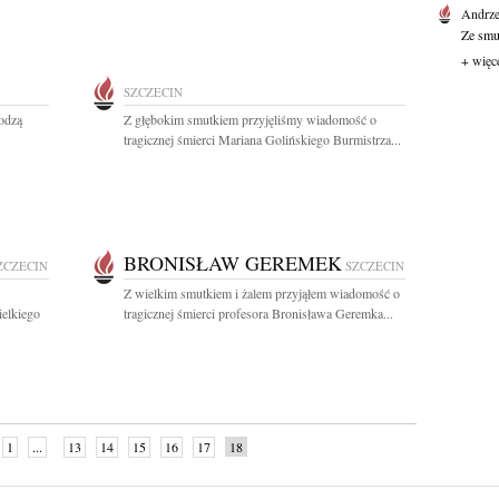
Andrze
Ze smu
+ więc
SZCZECIN
hodzą
Z głębokim smutkiem przyjęliśmy wiadomość o
tragicznej śmierci Mariana Golińskiego Burmistrza...
BRONISŁAW GEREMEK
ZCZECIN
SZCZECIN
Z wielkim smutkiem i żalem przyjąłem wiadomość o
ielkiego
tragicznej śmierci profesora Bronisława Geremka...
1
...
13
14
15
16
17
18