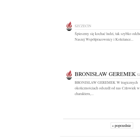
SZCZECIN
Śpieszmy się kochać ludzi, tak szybko odc
Naszej Współpracownicy i Koleżance...
BRONISŁAW GEREMEK
S
BRONISŁAW GEREMEK W tragicznych
okolicznościach odszedł od nas Człowiek w
charakteru,...
« poprzednie