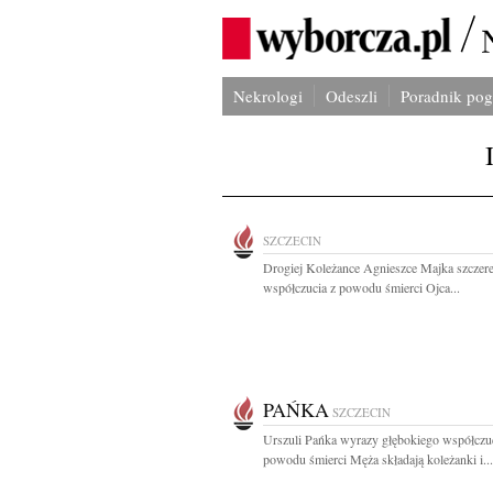
Nekrologi
Odeszli
Poradnik po
SZCZECIN
Drogiej Koleżance Agnieszce Majka szczer
współczucia z powodu śmierci Ojca...
PAŃKA
SZCZECIN
Urszuli Pańka wyrazy głębokiego współczuc
powodu śmierci Męża składają koleżanki i...