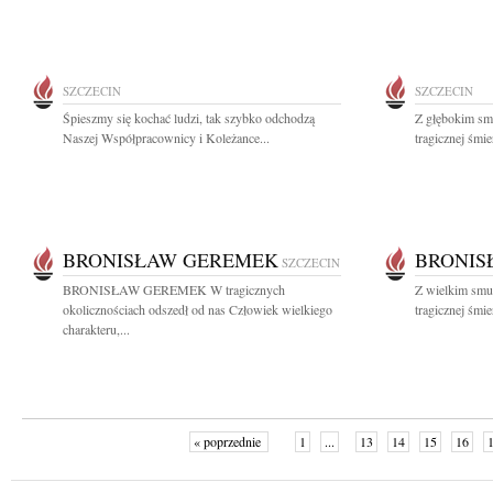
SZCZECIN
SZCZECIN
Śpieszmy się kochać ludzi, tak szybko odchodzą
Z głębokim sm
Naszej Współpracownicy i Koleżance...
tragicznej śmi
BRONISŁAW GEREMEK
BRONIS
SZCZECIN
BRONISŁAW GEREMEK W tragicznych
Z wielkim smu
okolicznościach odszedł od nas Człowiek wielkiego
tragicznej śmi
charakteru,...
« poprzednie
1
...
13
14
15
16