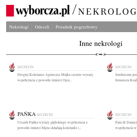
Nekrologi
Odeszli
Poradnik pogrzebowy
Inne nekrologi
SZCZECIN
SZCZECIN
Drogiej Koleżance Agnieszce Majka szczere wyrazy
Serdzeczne pod
współczucia z powodu śmierci Ojca...
Ireneusza Kojd
PAŃKA
SZCZECIN
SZCZECIN
Urszuli Pańka wyrazy głębokiego współczucia z
Pani dr Danuci
powodu śmierci Męża składają koleżanki i...
współczucia w 