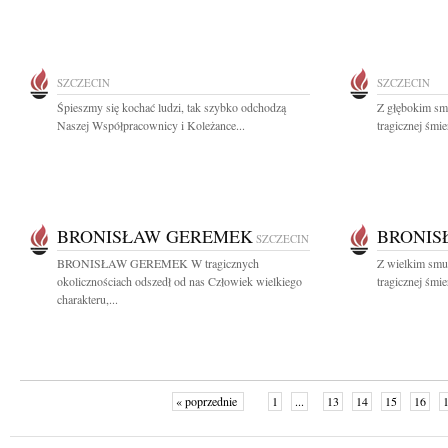
SZCZECIN
SZCZECIN
Śpieszmy się kochać ludzi, tak szybko odchodzą
Z głębokim sm
Naszej Współpracownicy i Koleżance...
tragicznej śmi
BRONISŁAW GEREMEK
BRONIS
SZCZECIN
BRONISŁAW GEREMEK W tragicznych
Z wielkim smu
okolicznościach odszedł od nas Człowiek wielkiego
tragicznej śmi
charakteru,...
« poprzednie
1
...
13
14
15
16