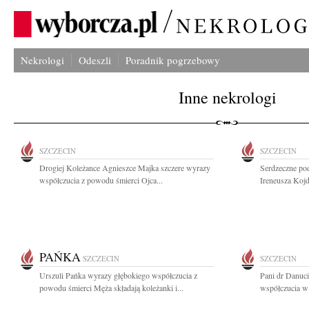
Nekrologi
Odeszli
Poradnik pogrzebowy
Inne nekrologi
SZCZECIN
SZCZECIN
Drogiej Koleżance Agnieszce Majka szczere wyrazy
Serdzeczne pod
współczucia z powodu śmierci Ojca...
Ireneusza Kojd
PAŃKA
SZCZECIN
SZCZECIN
Urszuli Pańka wyrazy głębokiego współczucia z
Pani dr Danuci
powodu śmierci Męża składają koleżanki i...
współczucia w 