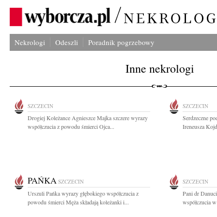
Nekrologi
Odeszli
Poradnik pogrzebowy
Inne nekrologi
SZCZECIN
SZCZECIN
Drogiej Koleżance Agnieszce Majka szczere wyrazy
Serdzeczne pod
współczucia z powodu śmierci Ojca...
Ireneusza Kojd
PAŃKA
SZCZECIN
SZCZECIN
Urszuli Pańka wyrazy głębokiego współczucia z
Pani dr Danuci
powodu śmierci Męża składają koleżanki i...
współczucia w 