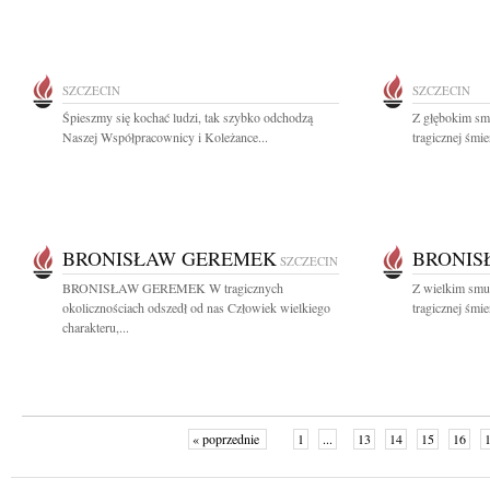
SZCZECIN
SZCZECIN
Śpieszmy się kochać ludzi, tak szybko odchodzą
Z głębokim sm
Naszej Współpracownicy i Koleżance...
tragicznej śmi
BRONISŁAW GEREMEK
BRONIS
SZCZECIN
BRONISŁAW GEREMEK W tragicznych
Z wielkim smu
okolicznościach odszedł od nas Człowiek wielkiego
tragicznej śmi
charakteru,...
« poprzednie
1
...
13
14
15
16