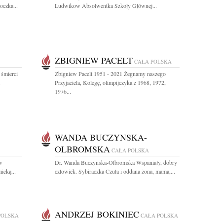
oczka...
Ludwikow Absolwentka Szkoły Głównej...
ZBIGNIEW PACELT
CAŁA POLSKA
 śmierci
Zbigniew Pacelt 1951 - 2021 Żegnamy naszego
.
Przyjaciela, Kolegę, olimpijczyka z 1968, 1972,
1976...
WANDA BUCZYNSKA-
OLBROMSKA
CAŁA POLSKA
w
Dr. Wanda Buczynska-Olbromska Wspaniały, dobry
icką...
człowiek. Sybiraczka Czuła i oddana żona, mama,...
ANDRZEJ BOKINIEC
POLSKA
CAŁA POLSKA