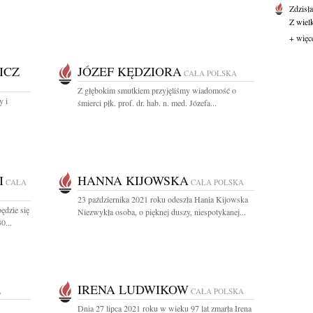
Zdzisł
Z wiel
+ więc
ICZ
JÓZEF KĘDZIORA
CAŁA POLSKA
Z głębokim smutkiem przyjęliśmy wiadomość o
y i
śmierci płk. prof. dr. hab. n. med. Józefa...
I
HANNA KIJOWSKA
CAŁA
CAŁA POLSKA
23 października 2021 roku odeszła Hania Kijowska
ędzie się
Niezwykła osoba, o pięknej duszy, niespotykanej...
0...
IRENA LUDWIKOW
A
CAŁA POLSKA
Dnia 27 lipca 2021 roku w wieku 97 lat zmarła Irena