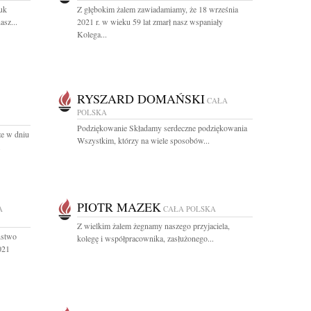
uk
Z głębokim żalem zawiadamiamy, że 18 września
asz...
2021 r. w wieku 59 lat zmarł nasz wspaniały
Kolega...
RYSZARD DOMAŃSKI
CAŁA
POLSKA
Podziękowanie Składamy serdeczne podziękowania
że w dniu
Wszystkim, którzy na wiele sposobów...
.
PIOTR MAZEK
A
CAŁA POLSKA
Z wielkim żalem żegnamy naszego przyjaciela,
ństwo
kolegę i współpracownika, zasłużonego...
021