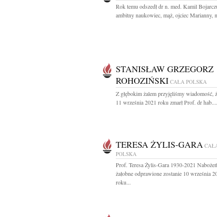
Rok temu odszedł dr n. med. Kamil Bojarcz
ambitny naukowiec, mąż, ojciec Marianny, n
STANISŁAW GRZEGORZ
ROHOZIŃSKI
CAŁA POLSKA
Z głębokim żalem przyjęliśmy wiadomość, 
11 września 2021 roku zmarł Prof. dr hab...
TERESA ŻYLIS-GARA
CAŁ
POLSKA
Prof. Teresa Żylis-Gara 1930-2021 Naboże
żałobne odprawione zostanie 10 września 2
roku...