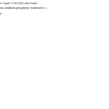
aw Gajda
12.06.2026
cała Polska
kim smutkiem przyjęliśmy wiadomość o...
ej