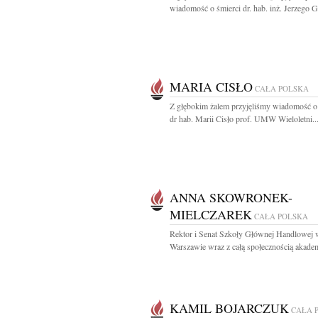
wiadomość o śmierci dr. hab. inż. Jerzego G
MARIA CISŁO
CAŁA POLSKA
Z głębokim żalem przyjęliśmy wiadomość o
dr hab. Marii Cisło prof. UMW Wieloletni..
ANNA SKOWRONEK-
MIELCZAREK
CAŁA POLSKA
Rektor i Senat Szkoły Głównej Handlowej 
Warszawie wraz z całą społecznością akadem
KAMIL BOJARCZUK
CAŁA 