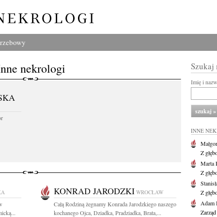
grzebowy
Inne nekrologi
Szukaj
Imię i naz
SKA
or
INNE NE
Małgor
Z głęb
Marta 
Z głęb
Stanis
KONRAD JARODZKI
KA
WROCŁAW
Z głęb
Adam P
w
Całą Rodziną żegnamy Konrada Jarodzkiego naszego
Zarząd
icką...
kochanego Ojca, Dziadka, Pradziadka, Brata,...