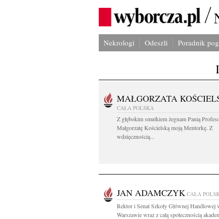
Nekrologi
Odeszli
Poradnik po
MAŁGORZATA KOŚCIEL
CAŁA POLSKA
Z głębokim smutkiem żegnam Panią Profes
Małgorzatę Kościelską moją Mentorkę. Z
wdzięcznością...
JAN ADAMCZYK
CAŁA POLS
Rektor i Senat Szkoły Głównej Handlowej 
Warszawie wraz z całą społecznością akadem