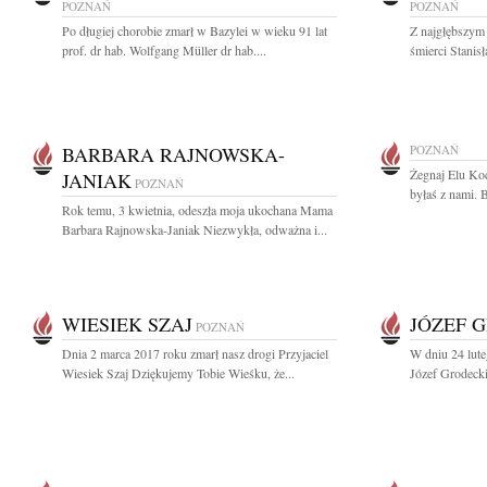
POZNAŃ
POZNAŃ
Po długiej chorobie zmarł w Bazylei w wieku 91 lat
Z najgłębszym
prof. dr hab. Wolfgang Müller dr hab....
śmierci Stanis
BARBARA RAJNOWSKA-
POZNAŃ
Żegnaj Elu Koc
JANIAK
POZNAŃ
byłaś z nami. 
Rok temu, 3 kwietnia, odeszła moja ukochana Mama
Barbara Rajnowska-Janiak Niezwykła, odważna i...
WIESIEK SZAJ
JÓZEF 
POZNAŃ
Dnia 2 marca 2017 roku zmarł nasz drogi Przyjaciel
W dniu 24 lute
Wiesiek Szaj Dziękujemy Tobie Wieśku, że...
Józef Grodeck