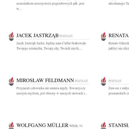
uczestnikom uroczystości pogrzebowych płk. poż.
ukochanego Ta
w...
JACEK JASTRZĄB
RENATA
POZNAŃ
Jacek Jastrząb Jacku, będzie nam Ciebie brakowało
Renato Odeszła
Twojego uśmiechu, Twojej siły, Twoich myśli,...
jakbyś nie chc
MIROSŁAW FELDMANN
POZNAŃ
POZNAŃ
Przyjaciel człowieka nie umiera nigdy. Towarzyszy
Zawsze z miły
naszym myślom, jest obecny w naszych słowach i...
poznańskich cz
WOLFGANG MÜLLER
STANIS
WIEK: 91