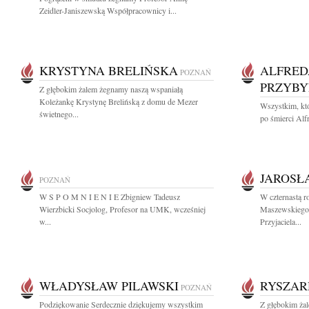
Zeidler-Janiszewską Współpracownicy i...
KRYSTYNA BRELIŃSKA
ALFRED
POZNAŃ
PRZYBY
Z głębokim żalem żegnamy naszą wspaniałą
Koleżankę Krystynę Brelińską z domu de Mezer
Wszystkim, któ
świetnego...
po śmierci Alf
JAROSŁ
POZNAŃ
W S P O M N I E N I E Zbigniew Tadeusz
W czternastą r
Wierzbicki Socjolog, Profesor na UMK, wcześniej
Maszewskiego
w...
Przyjaciela...
WŁADYSŁAW PILAWSKI
RYSZA
POZNAŃ
Podziękowanie Serdecznie dziękujemy wszystkim
Z głębokim ża