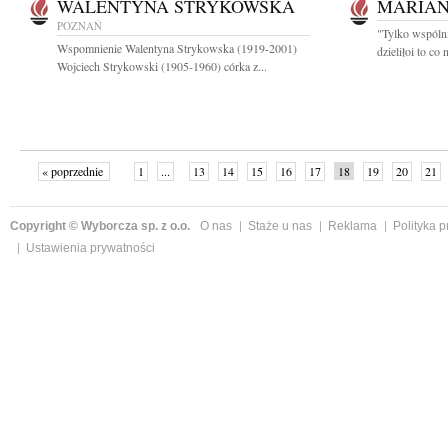
WALENTYNA STRYKOWSKA
MARIAN
POZNAŃ
"Tylko wspóln
Wspomnienie Walentyna Strykowska (1919-2001)
dzieliłoi to co 
Wojciech Strykowski (1905-1960) córka z...
« poprzednie
1
...
13
14
15
16
17
18
19
20
21
»
Copyright © Wyborcza sp. z o.o.
O nas
Staże u nas
Reklama
Polityka 
Ustawienia prywatności