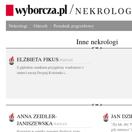
Nekrologi
Odeszli
Poradnik pogrzebowy
Inne nekrologi
ELŻBIETA FIKUS
POZNAŃ
Z głębokim smutkiem przyjęliśmy wiadomość o
śmierci naszej Drogiej Koleżanki i...
ANNA ZEIDLER-
JAN DZI
JANISZEWSKA
POZNAŃ
"Żyj tak, aby 
gdy umrzesz" J
Pogrążeni w smutku żegnamy Profesor Annę