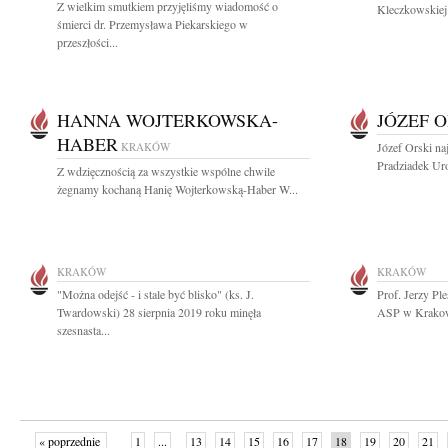
Z wielkim smutkiem przyjęliśmy wiadomość o
Kleczkowskiej 
śmierci dr. Przemysława Piekarskiego w
przeszłości...
HANNA WOJTERKOWSKA-
JÓZEF O
HABER
KRAKÓW
Józef Orski na
Pradziadek Ur
Z wdzięcznością za wszystkie wspólne chwile
żegnamy kochaną Hanię Wojterkowską-Haber W...
KRAKÓW
KRAKÓW
"Można odejść - i stale być blisko" (ks. J.
Prof. Jerzy Ple
Twardowski) 28 sierpnia 2019 roku minęła
ASP w Krakowie
szesnasta...
« poprzednie
1
...
13
14
15
16
17
18
19
20
21