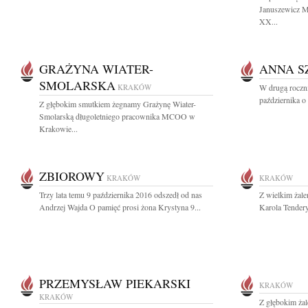
Januszewicz Ms
XX...
GRAŻYNA WIATER-
ANNA S
SMOLARSKA
KRAKÓW
W drugą roczn
października o
Z głębokim smutkiem żegnamy Grażynę Wiater-
Smolarską długoletniego pracownika MCOO w
Krakowie...
ZBIOROWY
KRAKÓW
KRAKÓW
Trzy lata temu 9 października 2016 odszedł od nas
Z wielkim żal
Andrzej Wajda O pamięć prosi żona Krystyna 9...
Karola Tendery
PRZEMYSŁAW PIEKARSKI
KRAKÓW
KRAKÓW
Z głębokim żal