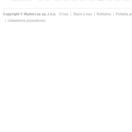
»
Copyright © Wyborcza sp. z o.o.
O nas
Staże u nas
Reklama
Polityka 
Ustawienia prywatności