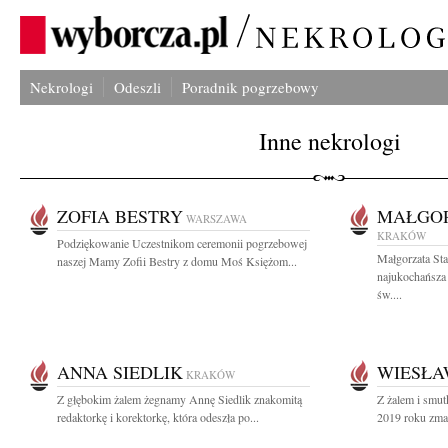
Nekrologi
Odeszli
Poradnik pogrzebowy
Inne nekrologi
ZOFIA BESTRY
MAŁGOR
WARSZAWA
KRAKÓW
Podziękowanie Uczestnikom ceremonii pogrzebowej
Małgorzata St
naszej Mamy Zofii Bestry z domu Moś Księżom...
najukochańsza
św....
ANNA SIEDLIK
WIESŁA
KRAKÓW
Z głębokim żalem żegnamy Annę Siedlik znakomitą
Z żalem i smut
redaktorkę i korektorkę, która odeszła po...
2019 roku zmar