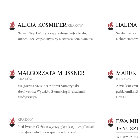
ALICJA KOŚMIDER
HALINA
KRAKÓW
"Przed Nią skończyła się już droga Pełna trudu,
Serdeczne podz
śmiechu też Wspaniałym była człowiekiem Nam się...
Rehabilitantów 
MAŁGORZATA MEISSNER
MAREK
KRAKÓW
KRAKÓW
Małgorzata Meissner z domu Smoczyńska
Z wielkim smu
absolwentka Wydziału Stomatologii Akademii
października 
Medycznej w...
Brata i...
KRAKÓW
EWA MI
Pani Iwonie Gaździe wyrazy głębokiego współczucia
JANUSZ
oraz słowa otuchy i wsparcia w trudnych...
W pierwszą ro