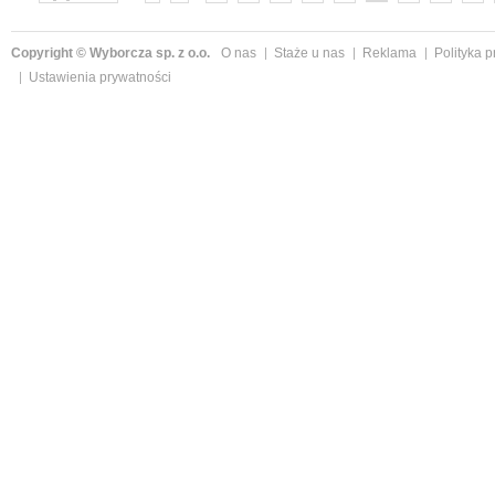
»
Copyright © Wyborcza sp. z o.o.
O nas
Staże u nas
Reklama
Polityka 
Ustawienia prywatności