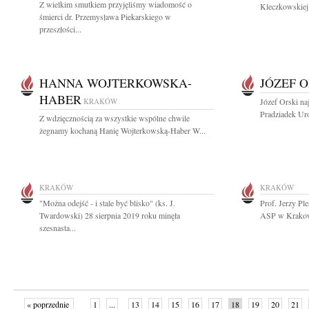
Z wielkim smutkiem przyjęliśmy wiadomość o
Kleczkowskiej 
śmierci dr. Przemysława Piekarskiego w
przeszłości...
HANNA WOJTERKOWSKA-
JÓZEF O
HABER
KRAKÓW
Józef Orski na
Pradziadek Ur
Z wdzięcznością za wszystkie wspólne chwile
żegnamy kochaną Hanię Wojterkowską-Haber W...
KRAKÓW
KRAKÓW
"Można odejść - i stale być blisko" (ks. J.
Prof. Jerzy Ple
Twardowski) 28 sierpnia 2019 roku minęła
ASP w Krakowie
szesnasta...
« poprzednie
1
...
13
14
15
16
17
18
19
20
21