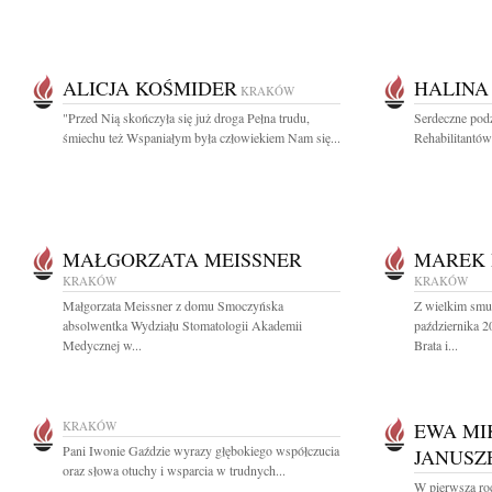
ALICJA KOŚMIDER
HALINA
KRAKÓW
"Przed Nią skończyła się już droga Pełna trudu,
Serdeczne podz
śmiechu też Wspaniałym była człowiekiem Nam się...
Rehabilitantów 
MAŁGORZATA MEISSNER
MAREK
KRAKÓW
KRAKÓW
Małgorzata Meissner z domu Smoczyńska
Z wielkim smu
absolwentka Wydziału Stomatologii Akademii
października 
Medycznej w...
Brata i...
KRAKÓW
EWA MI
Pani Iwonie Gaździe wyrazy głębokiego współczucia
JANUSZ
oraz słowa otuchy i wsparcia w trudnych...
W pierwszą ro