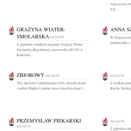
Januszewicz Ms
XX...
GRAŻYNA WIATER-
ANNA S
SMOLARSKA
KRAKÓW
W drugą roczn
października o
Z głębokim smutkiem żegnamy Grażynę Wiater-
Smolarską długoletniego pracownika MCOO w
Krakowie...
ZBIOROWY
KRAKÓW
KRAKÓW
Trzy lata temu 9 października 2016 odszedł od nas
Z wielkim żal
Andrzej Wajda O pamięć prosi żona Krystyna 9...
Karola Tendery
PRZEMYSŁAW PIEKARSKI
KRAKÓW
KRAKÓW
Z głębokim żal