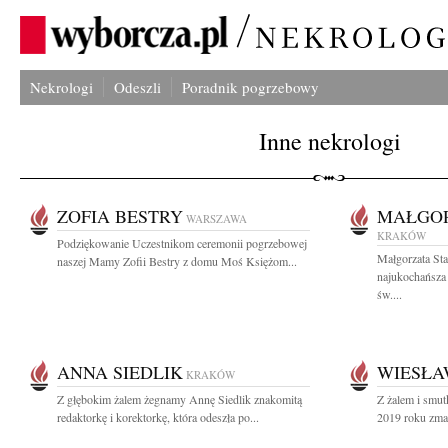
Nekrologi
Odeszli
Poradnik pogrzebowy
Inne nekrologi
ZOFIA BESTRY
MAŁGOR
WARSZAWA
KRAKÓW
Podziękowanie Uczestnikom ceremonii pogrzebowej
Małgorzata St
naszej Mamy Zofii Bestry z domu Moś Księżom...
najukochańsza
św....
ANNA SIEDLIK
WIESŁA
KRAKÓW
Z głębokim żalem żegnamy Annę Siedlik znakomitą
Z żalem i smut
redaktorkę i korektorkę, która odeszła po...
2019 roku zmar