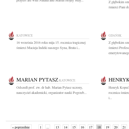
prayers are with Natalia and Martin Hojny May...
Z głębokim sm
śmierci Pani d
KATOWICE
GDAŃSK
16 września 2016 roku mija 15. rocznica tragicznej
Z głębokim sm
śmierci Macieja Indeki naszego Syna, Brata i...
śmierci Profe
emerytowanego
MARIAN PYTASZ
HENRYK
KATOWICE
Odszedł prof. zw. dr hab. Marian Pytasz uczony,
Henryk Kopeć 
nauczyciel akademicki, organizator nauki Pogrzeb...
rocznica śmier
i...
« poprzednie
1
...
13
14
15
16
17
18
19
20
21