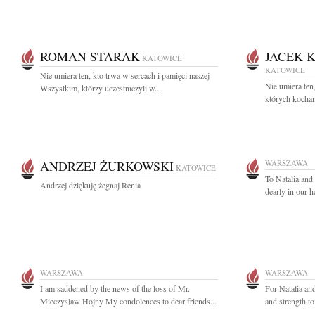
ROMAN STARAK
JACEK 
KATOWICE
KATOWICE
Nie umiera ten, kto trwa w sercach i pamięci naszej
Nie umiera ten
Wszystkim, którzy uczestniczyli w...
których kocham
ANDRZEJ ŻURKOWSKI
WARSZAWA
KATOWICE
To Natalia and
Andrzej dziękuję żegnaj Renia
dearly in our h
WARSZAWA
WARSZAWA
I am saddened by the news of the loss of Mr.
For Natalia a
Mieczysław Hojny My condolences to dear friends...
and strength to 