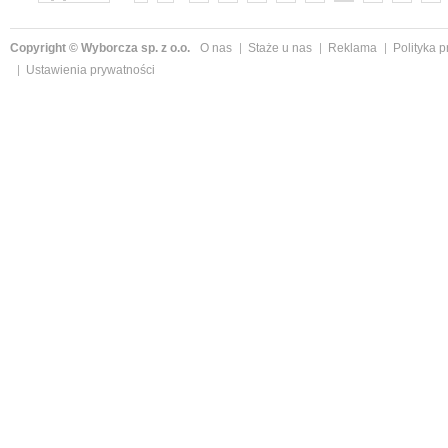
»
Copyright © Wyborcza sp. z o.o.
O nas
Staże u nas
Reklama
Polityka 
Ustawienia prywatności