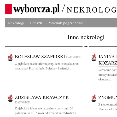
Nekrologi
Odeszli
Poradnik pogrzebowy
Inne nekrologi
BOLESŁAW SZAFIRSKI
JANINA 
KATOWICE
KOZAR
Z głębokim żalem informujemy, że 6 listopada 2016
roku zmarł Prof. dr hab. Bolesław Szafirski...
Serdeczne pod
uroczystościa
okazane...
ZDZISŁAWA KRAWCZYK
ZYGMUN
KATOWICE
Z głębokim ża
Z głębokim żalem zawiadamiamy, że w dniu 30
Nauczyciel i P
października 2016 roku odeszła od nas Zdzisława...