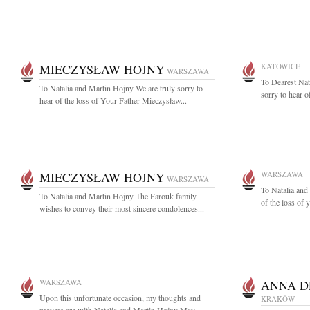
MIECZYSŁAW HOJNY
KATOWICE
WARSZAWA
To Dearest Nat
To Natalia and Martin Hojny We are truly sorry to
sorry to hear o
hear of the loss of Your Father Mieczysław...
MIECZYSŁAW HOJNY
WARSZAWA
WARSZAWA
To Natalia and
To Natalia and Martin Hojny The Farouk family
of the loss of 
wishes to convey their most sincere condolences...
WARSZAWA
ANNA 
Upon this unfortunate occasion, my thoughts and
KRAKÓW