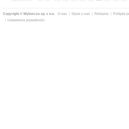
»
Copyright © Wyborcza sp. z o.o.
O nas
Staże u nas
Reklama
Polityka 
Ustawienia prywatności