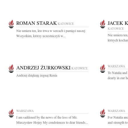
ROMAN STARAK
JACEK 
KATOWICE
KATOWICE
Nie umiera ten, kto trwa w sercach i pamięci naszej
Nie umiera ten
Wszystkim, którzy uczestniczyli w...
których kocham
ANDRZEJ ŻURKOWSKI
WARSZAWA
KATOWICE
To Natalia and
Andrzej dziękuję żegnaj Renia
dearly in our h
WARSZAWA
WARSZAWA
I am saddened by the news of the loss of Mr.
For Natalia a
Mieczysław Hojny My condolences to dear friends...
and strength to 