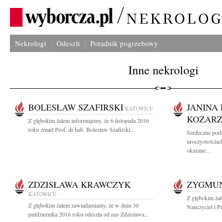
Nekrologi
Odeszli
Poradnik pogrzebowy
Inne nekrologi
BOLESŁAW SZAFIRSKI
JANINA 
KATOWICE
KOZAR
Z głębokim żalem informujemy, że 6 listopada 2016
roku zmarł Prof. dr hab. Bolesław Szafirski...
Serdeczne pod
uroczystościa
okazane...
ZDZISŁAWA KRAWCZYK
ZYGMUN
KATOWICE
Z głębokim ża
Z głębokim żalem zawiadamiamy, że w dniu 30
Nauczyciel i P
października 2016 roku odeszła od nas Zdzisława...