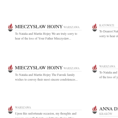
MIECZYSŁAW HOJNY
KATOWICE
WARSZAWA
To Dearest Nat
To Natalia and Martin Hojny We are truly sorry to
sorry to hear o
hear of the loss of Your Father Mieczysław...
MIECZYSŁAW HOJNY
WARSZAWA
WARSZAWA
To Natalia and
To Natalia and Martin Hojny The Farouk family
of the loss of 
wishes to convey their most sincere condolences...
WARSZAWA
ANNA 
Upon this unfortunate occasion, my thoughts and
KRAKÓW