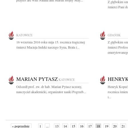
prayers are with Natalia and Martin Hojny May...
Z głębokim sm
śmierci Pani d
KATOWICE
GDAŃSK
16 września 2016 roku mija 15. rocznica tragicznej
Z głębokim sm
śmierci Macieja Indeki naszego Syna, Brata i...
śmierci Profe
emerytowanego
MARIAN PYTASZ
HENRYK
KATOWICE
Odszedł prof. zw. dr hab. Marian Pytasz uczony,
Henryk Kopeć 
nauczyciel akademicki, organizator nauki Pogrzeb...
rocznica śmier
i...
« poprzednie
1
...
13
14
15
16
17
18
19
20
21