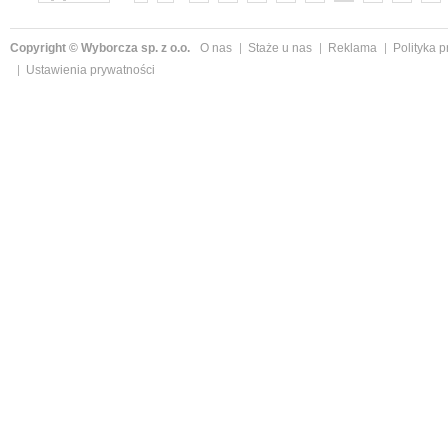
»
Copyright © Wyborcza sp. z o.o.
O nas
Staże u nas
Reklama
Polityka 
Ustawienia prywatności