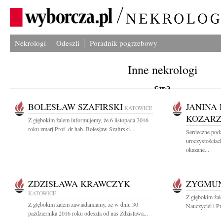
Nekrologi
Odeszli
Poradnik pogrzebowy
Inne nekrologi
BOLESŁAW SZAFIRSKI
JANINA 
KATOWICE
KOZAR
Z głębokim żalem informujemy, że 6 listopada 2016
roku zmarł Prof. dr hab. Bolesław Szafirski...
Serdeczne pod
uroczystościa
okazane...
ZDZISŁAWA KRAWCZYK
ZYGMUN
KATOWICE
Z głębokim ża
Z głębokim żalem zawiadamiamy, że w dniu 30
Nauczyciel i P
października 2016 roku odeszła od nas Zdzisława...