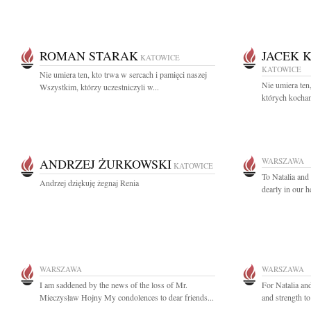
ROMAN STARAK
JACEK 
KATOWICE
KATOWICE
Nie umiera ten, kto trwa w sercach i pamięci naszej
Nie umiera ten
Wszystkim, którzy uczestniczyli w...
których kocham
ANDRZEJ ŻURKOWSKI
WARSZAWA
KATOWICE
To Natalia and
Andrzej dziękuję żegnaj Renia
dearly in our h
WARSZAWA
WARSZAWA
I am saddened by the news of the loss of Mr.
For Natalia a
Mieczysław Hojny My condolences to dear friends...
and strength to 