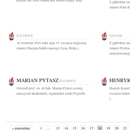
prayers are with Natalia and Martin Hojny May...
Z głębokim sm
śmierci Pani d
KATOWICE
GDAŃSK
16 września 2016 roku mija 15. rocznica tragicznej
Z głębokim sm
śmierci Macieja Indeki naszego Syna, Brata i...
śmierci Profe
emerytowanego
MARIAN PYTASZ
HENRYK
KATOWICE
Odszedł prof. zw. dr hab. Marian Pytasz uczony,
Henryk Kopeć 
nauczyciel akademicki, organizator nauki Pogrzeb...
rocznica śmier
i...
« poprzednie
1
...
13
14
15
16
17
18
19
20
21