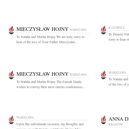
MIECZYSŁAW HOJNY
KATOWICE
WARSZAWA
To Dearest Nat
To Natalia and Martin Hojny We are truly sorry to
sorry to hear o
hear of the loss of Your Father Mieczysław...
MIECZYSŁAW HOJNY
WARSZAWA
WARSZAWA
To Natalia and
To Natalia and Martin Hojny The Farouk family
of the loss of 
wishes to convey their most sincere condolences...
WARSZAWA
ANNA 
Upon this unfortunate occasion, my thoughts and
KRAKÓW