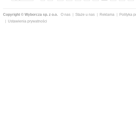
»
Copyright © Wyborcza sp. z o.o.
O nas
Staże u nas
Reklama
Polityka 
Ustawienia prywatności