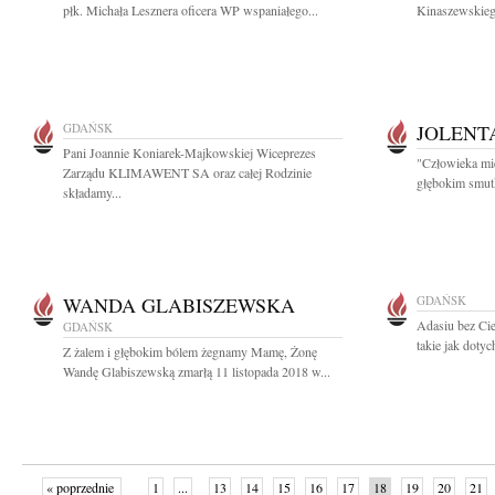
płk. Michała Lesznera oficera WP wspaniałego...
Kinaszewskiego
GDAŃSK
JOLENT
Pani Joannie Koniarek-Majkowskiej Wiceprezes
"Człowieka mie
Zarządu KLIMAWENT SA oraz całej Rodzinie
głębokim smutk
składamy...
WANDA GLABISZEWSKA
GDAŃSK
Adasiu bez Cieb
GDAŃSK
takie jak dotyc
Z żalem i głębokim bólem żegnamy Mamę, Żonę
Wandę Glabiszewską zmarłą 11 listopada 2018 w...
« poprzednie
1
...
13
14
15
16
17
18
19
20
21