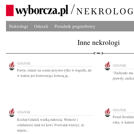
Nekrologi
Odeszli
Poradnik pogrzebowy
Inne nekrologi
GDAŃSK
GDAŃSK
Pawle, śmierć na scenie przystoi tylko w tragedii, ale
"Zachciało mu s
w teatrze jest konwencją i kończą ją...
prawdy, zachcia
GDAŃSK
GDAŃSK
Przed dwudzies
Kochał Gdańsk wielką miłością. Wolność i
roku, w katast
solidarność miał we krwi. Pozwalał wierzyć, że
miasto...