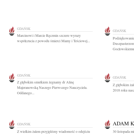
GDAŃSK
GDAŃSK
Marcinowi i Marcie Ręczmin szczere wyrazy
Podziękowani
współczucia z powodu śmierci Mamy i Teściowej...
Duszpasterzom
Gocłowskiemu.
GDAŃSK
GDAŃSK
Z głębokim smutkiem żegnamy dr Alinę
Z głębokim ża
Majeranowską Naszego Pierwszego Nauczyciela.
2018 roku nasz
Oddanego...
ADAM K
GDAŃSK
Z wielkim żalem przyjęliśmy wiadomość o odejściu
30 listopada m