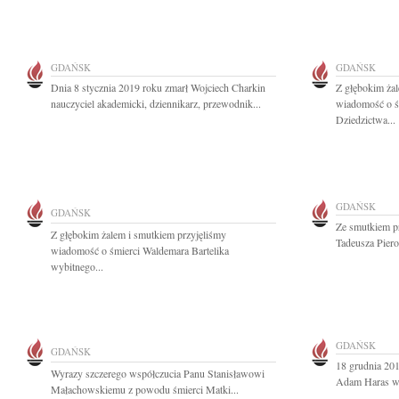
GDAŃSK
GDAŃSK
Dnia 8 stycznia 2019 roku zmarł Wojciech Charkin
Z głębokim żal
nauczyciel akademicki, dziennikarz, przewodnik...
wiadomość o ś
Dziedzictwa...
GDAŃSK
GDAŃSK
Ze smutkiem p
Z głębokim żalem i smutkiem przyjęliśmy
Tadeusza Piero
wiadomość o śmierci Waldemara Bartelika
wybitnego...
GDAŃSK
GDAŃSK
18 grudnia 201
Wyrazy szczerego współczucia Panu Stanisławowi
Adam Haras wy
Małachowskiemu z powodu śmierci Matki...