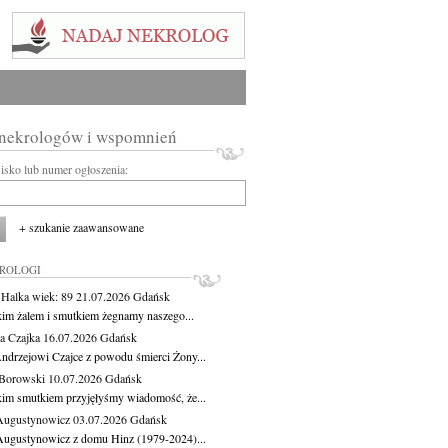
 nekrologów i wspomnień
wisko lub numer ogłoszenia:
+ szukanie zaawansowane
KROLOGI
 Halka
wiek: 89
21.07.2026
Gdańsk
kim żalem i smutkiem żegnamy naszego...
a Czajka
16.07.2026
Gdańsk
ndrzejowi Czajce z powodu śmierci Żony...
Borowski
10.07.2026
Gdańsk
kim smutkiem przyjęłyśmy wiadomość, że...
Augustynowicz
03.07.2026
Gdańsk
Augustynowicz z domu Hinz (1979-2024)...