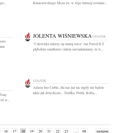
go...
Kinaszewskiego Msza św. w Jego intencji zostanie...
JOLENTA WIŚNIEWSKA
GDAŃSK
ezes
"Człowieka mierzy się miarą serca" Jan Paweł II Z
nie
głębokim smutkiem i żalem zawiadamiamy, że w...
A
GDAŃSK
Adasiu bez Ciebie, dla nas już nic nigdy nie będzie
takie jak dotychczas... Dzidka, Putek, Kuba,...
Żonę
18 w...
16
17
18
19
20
21
22
23
...
68
następne