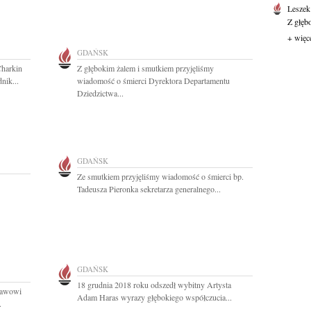
Leszek
Z głęb
+ więc
GDAŃSK
Charkin
Z głębokim żalem i smutkiem przyjęliśmy
nik...
wiadomość o śmierci Dyrektora Departamentu
Dziedzictwa...
GDAŃSK
Ze smutkiem przyjęliśmy wiadomość o śmierci bp.
Tadeusza Pieronka sekretarza generalnego...
GDAŃSK
18 grudnia 2018 roku odszedł wybitny Artysta
ławowi
Adam Haras wyrazy głębokiego współczucia...
.