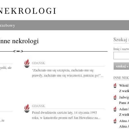
grzebowy
Inne nekrologi
Szukaj
Imię i naz
GDAŃSK
edii, ale
"Zachciało mu się szczęścia, zachciało mu się
prawdy, zachciało mu się wieczności, patrzcie go!"...
INNE NE
Witold
Z wiel
Jadwig
Panu A
GDAŃSK
Adam 
Przed dwudziestu sześciu laty, 14 stycznia 1993
Z wiel
roku, w katastrofie promu m/f Jan Heweliusz na...
, że
Alina 
Alina 