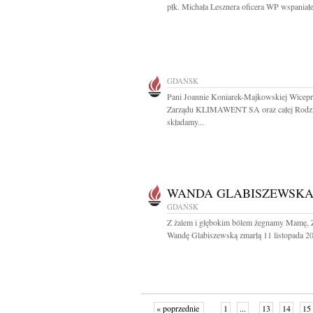
płk. Michała Lesznera oficera WP wspaniałe
GDAŃSK
Pani Joannie Koniarek-Majkowskiej Wicepr
Zarządu KLIMAWENT SA oraz całej Rodzi
składamy...
WANDA GLABISZEWSK
GDAŃSK
Z żalem i głębokim bólem żegnamy Mamę, 
Wandę Glabiszewską zmarłą 11 listopada 20
« poprzednie
1
...
13
14
15