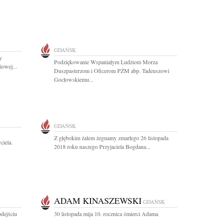
GDAŃSK
y
Podziękowanie Wspaniałym Ludziom Morza
owej...
Duszpasterzom i Oficerom PŻM abp. Tadeuszowi
Gocłowskiemu...
GDAŃSK
Z głębokim żalem żegnamy zmarłego 26 listopada
iela.
2018 roku naszego Przyjaciela Bogdana...
ADAM KINASZEWSKI
GDAŃSK
dejściu
30 listopada mija 10. rocznica śmierci Adama