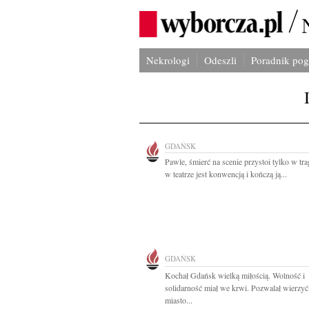
Nekrologi
Odeszli
Poradnik po
GDAŃSK
Pawle, śmierć na scenie przystoi tylko w trag
w teatrze jest konwencją i kończą ją...
GDAŃSK
Kochał Gdańsk wielką miłością. Wolność i
solidarność miał we krwi. Pozwalał wierzyć
miasto...