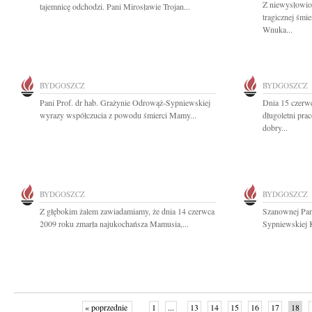
Z niewysłowio
tajemnicę odchodzi. Pani Mirosławie Trojan...
tragicznej śmi
Wnuka...
BYDGOSZCZ
BYDGOSZCZ
Pani Prof. dr hab. Grażynie Odrowąż-Sypniewskiej
Dnia 15 czerw
wyrazy współczucia z powodu śmierci Mamy...
długoletni pra
dobry...
BYDGOSZCZ
BYDGOSZCZ
Z głębokim żalem zawiadamiamy, że dnia 14 czerwca
Szanownej Pan
2009 roku zmarła najukochańsza Mamusia,...
Sypniewskiej 
« poprzednie
1
...
13
14
15
16
17
18