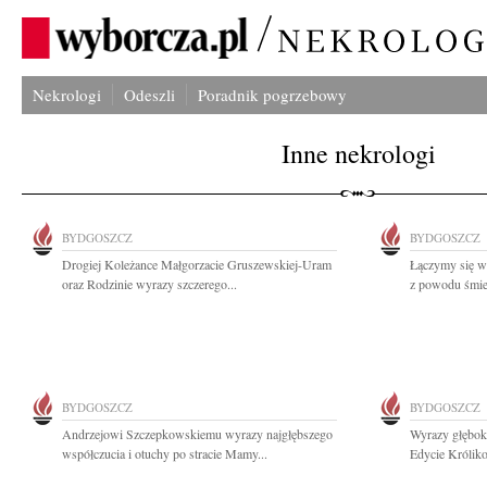
Nekrologi
Odeszli
Poradnik pogrzebowy
Inne nekrologi
BYDGOSZCZ
BYDGOSZCZ
Drogiej Koleżance Małgorzacie Gruszewskiej-Uram
Łączymy się w
oraz Rodzinie wyrazy szczerego...
z powodu śmier
BYDGOSZCZ
BYDGOSZCZ
Andrzejowi Szczepkowskiemu wyrazy najgłębszego
Wyrazy głębok
współczucia i otuchy po stracie Mamy...
Edycie Króliko