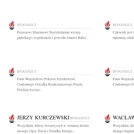
BYDGOSZCZ
BYDGOSZCZ
Prezesowi Marcinowi Tuszyńskiemu wyrazy
Człowiek jest 
głębokiego współczucia z powodu śmierci Babci...
tajemnicę odch
BYDGOSZCZ
BYDGOSZCZ
Panu Wojciechowi Pokorze Dyrektorowi
Panu Wojciech
Centralnego Ośrodka Rozliczeniowego Poczty
Centralnego O
Polskiej wyrazy...
JERZY KURCZEWSKI
WACŁAW
BYDGOSZCZ
Wszystkim, którzy towarzyszyli w ostatniej drodze
Wszystkim, któ
naszego Ojca, Teścia i Dziadka Jerzego...
mojego tragicz