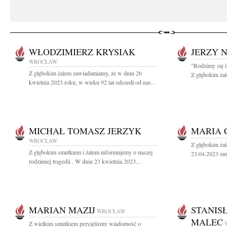
WŁODZIMIERZ KRYSIAK
JERZY 
WROCŁAW
"Rodzimy się i
Z głębokim żalem zawiadamiamy, że w dniu 26
Z głębokim żal
kwietnia 2023 roku, w wieku 92 lat odszedł od nas...
MICHAŁ TOMASZ JERZYK
MARIA 
WROCŁAW
Z głębokim ża
Z głębokim smutkiem i żalem informujemy o naszej
23.04.2023 zma
rodzinnej tragedii . W dniu 23 kwietnia 2023...
MARIAN MAZIJ
STANIS
WROCŁAW
MALEC
Z wielkim smutkiem przyjęliśmy wiadomość o