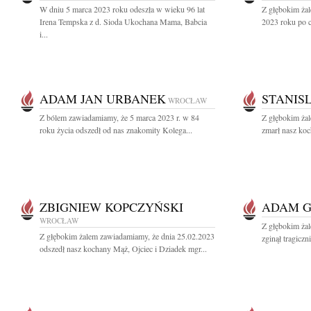
W dniu 5 marca 2023 roku odeszła w wieku 96 lat
Z głębokim ża
Irena Tempska z d. Sioda Ukochana Mama, Babcia
2023 roku po c
i...
ADAM JAN URBANEK
STANIS
WROCŁAW
Z bólem zawiadamiamy, że 5 marca 2023 r. w 84
Z głębokim żal
roku życia odszedł od nas znakomity Kolega...
zmarł nasz koc
ZBIGNIEW KOPCZYŃSKI
ADAM 
WROCŁAW
Z głębokim ża
Z głębokim żalem zawiadamiamy, że dnia 25.02.2023
zginął tragicz
odszedł nasz kochany Mąż, Ojciec i Dziadek mgr...