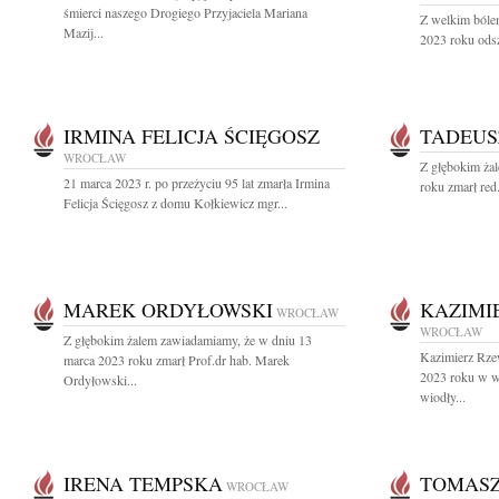
śmierci naszego Drogiego Przyjaciela Mariana
Z welkim bólem
Mazij...
2023 roku odsz
IRMINA FELICJA ŚCIĘGOSZ
TADEUS
WROCŁAW
Z głębokim ża
21 marca 2023 r. po przeżyciu 95 lat zmarła Irmina
roku zmarł red
Felicja Ścięgosz z domu Kołkiewicz mgr...
MAREK ORDYŁOWSKI
KAZIMI
WROCŁAW
WROCŁAW
Z głębokim żalem zawiadamiamy, że w dniu 13
Kazimierz Rze
marca 2023 roku zmarł Prof.dr hab. Marek
2023 roku w wi
Ordyłowski...
wiodły...
IRENA TEMPSKA
TOMASZ
WROCŁAW