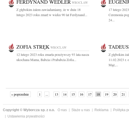
FERDYNAND WEDLER
EUGENI
WROCŁAW
Z głębokim żalem zawiadamiamy, że w dniu 18
17 lutego 2023
lutego 2023 roku zmarł w wieku 90 lat Ferdynand...
Ceremonia pog
24...
ZOFIA STRĘK
TADEUS
WROCŁAW
12 lutego 2023 roku zmarła przeżywszy 93 lata nasza
Z głębokim ża
ukochana Mama, Babcia i Prababcia Zofia...
11.02.2023 r. 
Mąż,...
« poprzednie
1
...
13
14
15
16
17
18
19
20
21
»
Copyright © Wyborcza sp. z o.o.
O nas
Staże u nas
Reklama
Polityka 
Ustawienia prywatności