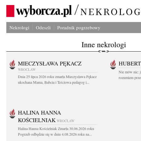
Nekrologi
Odeszli
Poradnik pogrzebowy
Inne nekrologi
MIECZYSŁAWA PĘKACZ
HUBERT
WROCŁAW
Nie mów nic: ju
Dnia 25 lipca 2026 roku zmarła Mieczysława Pękacz
rozumiem przed
ukochana Mama, Babcia i Teściowa pedagog i...
HALINA HANNA
KOŚCIELNIAK
WROCŁAW
Halina Hanna Kościelniak Zmarła 30.06.2026 roku
Pogrzeb odbędzie się w dniu 4.08.2026 roku na...