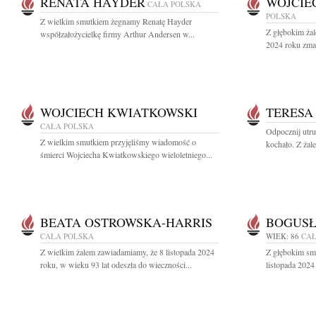
RENATA HAYDER
WOJCIEC
CAŁA POLSKA
POLSKA
Z wielkim smutkiem żegnamy Renatę Hayder
Z głębokim żal
współzałożycielkę firmy Arthur Andersen w...
2024 roku zmar
WOJCIECH KWIATKOWSKI
TERESA
CAŁA POLSKA
Odpocznij utru
Z wielkim smutkiem przyjęliśmy wiadomość o
kochało. Z żal
śmierci Wojciecha Kwiatkowskiego wieloletniego...
BEATA OSTROWSKA-HARRIS
BOGUSŁ
CAŁA POLSKA
WIEK: 86
CAŁ
Z wielkim żalem zawiadamiamy, że 8 listopada 2024
Z głębokim sm
roku, w wieku 93 lat odeszła do wieczności...
listopada 2024 