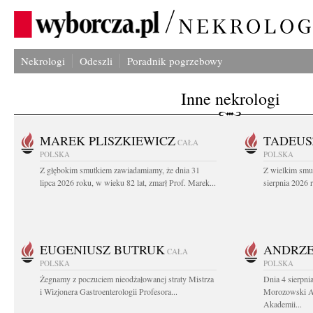
Nekrologi
Odeszli
Poradnik pogrzebowy
Inne nekrologi
MAREK PLISZKIEWICZ
TADEUS
CAŁA
POLSKA
POLSKA
Z głębokim smutkiem zawiadamiamy, że dnia 31
Z wielkim smu
lipca 2026 roku, w wieku 82 lat, zmarł Prof. Marek...
sierpnia 2026 r
EUGENIUSZ BUTRUK
ANDRZE
CAŁA
POLSKA
POLSKA
Żegnamy z poczuciem nieodżałowanej straty Mistrza
Dnia 4 sierpni
i Wizjonera Gastroenterologii Profesora...
Morozowski Ab
Akademii...