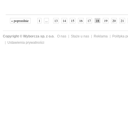
« poprzednie
1
...
13
14
15
16
17
18
19
20
21
»
Copyright © Wyborcza sp. z o.o.
O nas
Staże u nas
Reklama
Polityka 
Ustawienia prywatności