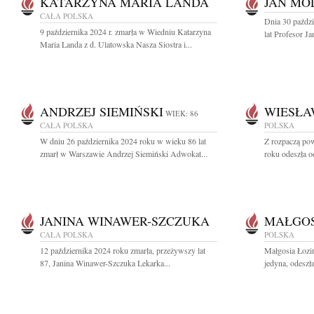
KATARZYNA MARIA LANDA
JAN MO
CAŁA POLSKA
Dnia 30 paźdz
9 października 2024 r. zmarła w Wiedniu Katarzyna
lat Profesor J
Maria Landa z d. Ulatowska Nasza Siostra i...
ANDRZEJ SIEMIŃSKI
WIESŁA
WIEK: 86
CAŁA POLSKA
POLSKA
W dniu 26 października 2024 roku w wieku 86 lat
Z rozpaczą po
zmarł w Warszawie Andrzej Siemiński Adwokat...
roku odeszła o
JANINA WINAWER-SZCZUKA
MAŁGOS
CAŁA POLSKA
POLSKA
12 października 2024 roku zmarła, przeżywszy lat
Małgosia Łoziń
87, Janina Winawer-Szczuka Lekarka...
jedyna, odeszł