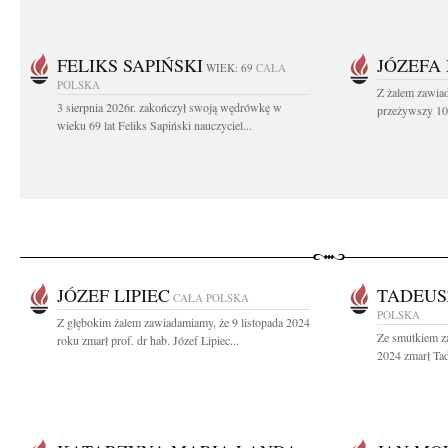
FELIKS SAPIŃSKI
JÓZEFA
WIEK: 69
CAŁA
POLSKA
Z żalem zawiad
3 sierpnia 2026r. zakończył swoją wędrówkę w
przeżywszy 104
wieku 69 lat Feliks Sapiński nauczyciel...
JÓZEF LIPIEC
TADEUS
CAŁA POLSKA
POLSKA
Z głębokim żalem zawiadamiamy, że 9 listopada 2024
Ze smutkiem z
roku zmarł prof. dr hab. Józef Lipiec...
2024 zmarł Ta