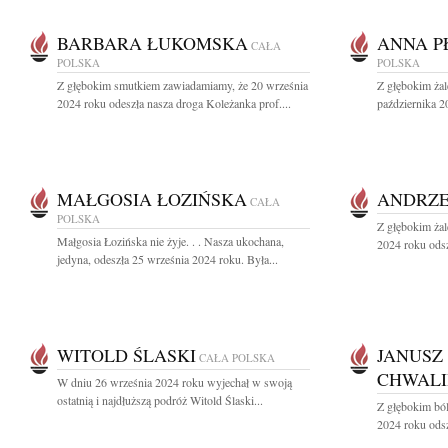
BARBARA ŁUKOMSKA
ANNA P
CAŁA
POLSKA
POLSKA
Z głębokim smutkiem zawiadamiamy, że 20 września
Z głębokim ża
2024 roku odeszła nasza droga Koleżanka prof....
października 2
MAŁGOSIA ŁOZIŃSKA
ANDRZE
CAŁA
POLSKA
Z głębokim żal
Małgosia Łozińska nie żyje. . . Nasza ukochana,
2024 roku odsz
jedyna, odeszła 25 września 2024 roku. Była...
WITOLD ŚLASKI
JANUSZ
CAŁA POLSKA
CHWAL
W dniu 26 września 2024 roku wyjechał w swoją
ostatnią i najdłuższą podróż Witold Ślaski...
Z głębokim bó
2024 roku odsz