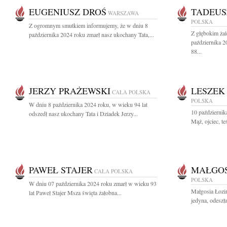
EUGENIUSZ DROŚ
TADEUS
WARSZAWA
POLSKA
Z ogromnym smutkiem informujemy, że w dniu 8
Z głębokim ża
października 2024 roku zmarł nasz ukochany Tata,...
października 2
88...
JERZY PRAŻEWSKI
LESZEK
CAŁA POLSKA
POLSKA
W dniu 8 października 2024 roku, w wieku 94 lat
10 październik
odszedł nasz ukochany Tata i Dziadek Jerzy...
Mąż, ojciec, teś
PAWEŁ STAJER
MAŁGOS
CAŁA POLSKA
POLSKA
W dniu 07 października 2024 roku zmarł w wieku 93
Małgosia Łoziń
lat Paweł Stajer Msza święta żałobna...
jedyna, odeszł