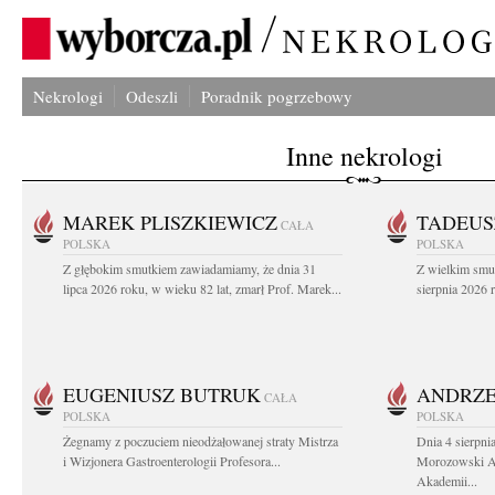
Nekrologi
Odeszli
Poradnik pogrzebowy
Inne nekrologi
MAREK PLISZKIEWICZ
TADEUS
CAŁA
POLSKA
POLSKA
Z głębokim smutkiem zawiadamiamy, że dnia 31
Z wielkim smu
lipca 2026 roku, w wieku 82 lat, zmarł Prof. Marek...
sierpnia 2026 r
EUGENIUSZ BUTRUK
ANDRZE
CAŁA
POLSKA
POLSKA
Żegnamy z poczuciem nieodżałowanej straty Mistrza
Dnia 4 sierpni
i Wizjonera Gastroenterologii Profesora...
Morozowski Ab
Akademii...