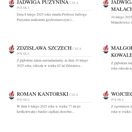
JADWIGA PUZYNINA
JADWIG
CAŁA
POLSKA
MAŁAC
Dnia 8 lutego 2025 roku zmarła Profesor Jadwiga
10 lutego 202
Puzynina znakomita językoznawczyni i...
Małachowicz z 
ZDZISŁAWA SZCZECH
MAŁGO
CAŁA
POLSKA
KOWAL
Z głębokim żalem zawiadamiamy, że dnia 10 lutego
Z głębokim żal
2025 roku, odeszła w wieku 82 lat Zdzisława...
roku odeszła n
ROMAN KANTORSKI
WOJCIE
CAŁA
POLSKA
POLSKA
W dniu 8 lutego 2025 roku w wieku 77 lat po
Z ogromnym ża
krótkotrwałej i bardzo ciężkiej chorobie...
roku w wieku 86