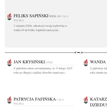
FELIKS SAPIŃSKI
WIEK: 69
CAŁA
POLSKA
3 sierpnia 2026r. zakończył swoją wędrówkę w
wieku 69 lat Feliks Sapiński nauczyciel...
JAN KRYSIŃSKI
WANDA
ŁÓDŹ
Z głębokim żalem zawiadamiamy, że 19 lutego 2025
Z głębokim ża
roku po długiej i ciężkiej chorobie zmarł nasz...
roku zmarła na
PATRYCJA FAFIŃSKA
KATAR
CAŁA
POLSKA
DZIEDU