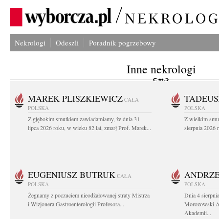
Nekrologi
Odeszli
Poradnik pogrzebowy
Inne nekrologi
MAREK PLISZKIEWICZ
TADEUS
CAŁA
POLSKA
POLSKA
Z głębokim smutkiem zawiadamiamy, że dnia 31
Z wielkim smu
lipca 2026 roku, w wieku 82 lat, zmarł Prof. Marek...
sierpnia 2026 r
EUGENIUSZ BUTRUK
ANDRZE
CAŁA
POLSKA
POLSKA
Żegnamy z poczuciem nieodżałowanej straty Mistrza
Dnia 4 sierpni
i Wizjonera Gastroenterologii Profesora...
Morozowski Ab
Akademii...