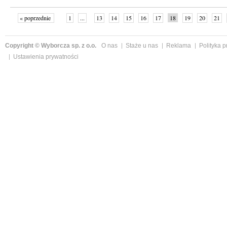
« poprzednie
1
...
13
14
15
16
17
18
19
20
21
»
Copyright © Wyborcza sp. z o.o.
O nas
Staże u nas
Reklama
Polityka 
Ustawienia prywatności