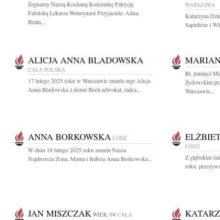
Żegnamy Naszą Kochaną Koleżankę Patrycję
WARSZAWA
Fafińską Lekarza Weterynarii Przyjaciele: Alina,
Katarzyna Dzi
Beata,...
Sapiehów i Wło
ALICJA ANNA BLADOWSKA
MARIAN
CAŁA POLSKA
Bł. pamięci Ma
17 lutego 2025 roku w Warszawie zmarła mgr Alicja
Żydowskim prz
Anna Bladowska z domu Beeli adwokat, radca...
Warszawie...
ANNA BORKOWSKA
ELŻBIE
ŁÓDŹ
ŁÓDŹ
W dniu 18 lutego 2025 roku zmarła Nasza
Z głębokim ża
Najdroższa Żona, Mama i Babcia Anna Borkowska...
roku, przeżywsz
JAN MISZCZAK
KATARZ
WIEK: 94
CAŁA