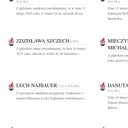
POLSKA
POLSKA
Z głębokim smutkiem zawiadamiamy, że w dniu 11
Dnia 15 lutego
lutego 2025 roku, w wieku 94 lat, odszedł od nas...
Katarzyna Her
tłumaczka,...
ZDZISŁAWA SZCZECH
MIECZY
ŁÓDŹ
MICHAL
Z głębokim żalem zawiadamiamy, że dnia 10 lutego
2025 roku, odeszła w wieku 82 lat Zdzisława...
Z głębokim smu
roku, przeżyws
LECH NAJBAUER
DANUTA
CAŁA POLSKA
POLSKA
Z ogromnym smutkiem przyjęliśmy wiadomość o
Dnia 10 lutego
śmierci Mecenasa Lecha Najbauera wieloletniego i...
Danuta Maciu
Babcia...