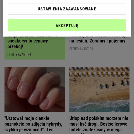
USTAWIENIA ZAAWANSOWANE
AKCEPTUJĘ
Czyszczenie magazynów
Ten karmelowy kuferek od
Ralph Lauren - zamszowe
polskiej marki będzie idealny
sneakersy to cenowy
na jesień. Zgrabny i pojemny
przebój!
OFERTY AVANTI24
OFERTY AVANTI24
"Uratował moje cienkie
Urlop nad polskim morzem nie
paznokcie po zdjęciu hybrydy,
musi być drogi. Bestsellerowe
szybko je wzmocnił". Ten
hotele znaleźliśmy w mega