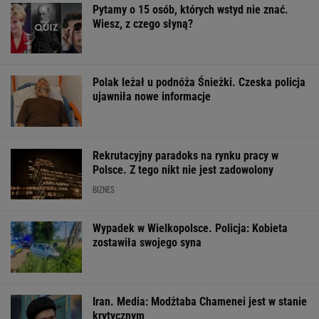
Sandały Keen to synonim wakacyjnego
komfortu - teraz tańsze o niemal 100 zł
OFERTY AVANTI24
Pustki w kurorcie nad
Rozpoznasz tych
morzem. "Z roku na
wybitnych aktorów
Wachowicz wraz
rok turystów jest coraz
PRL-u? Wszyscy mylą
Kurzopkami po
mniej"
się w 8. pytaniu
się z "halo tu po
Mówi o zaskocz