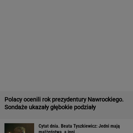
WIADOMOŚCI
Ważna decyzja ws. sankcji dla Rosji.
Amerykański Senat zagłosował
Pytamy o 15 osób, których wstyd nie znać.