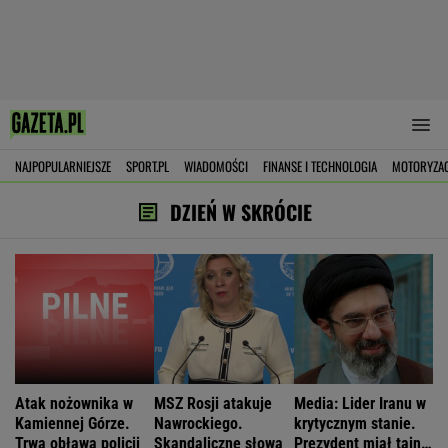
NAJPOPULARNIEJSZE
SPORT.PL
WIADOMOŚCI
FINANSE I TECHNOLOGIA
MOTORYZA
DZIEŃ W SKRÓCIE
Atak nożownika w
MSZ Rosji atakuje
Media: Lider Iranu w
Kamiennej Górze.
Nawrockiego.
krytycznym stanie.
Trwa obława policji
Skandaliczne słowa
Prezydent miał tajne