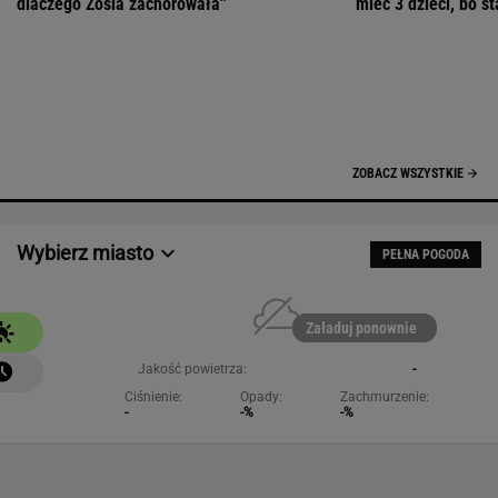
Załaduj ponownie
Jakość powietrza:
-
Ciśnienie:
Opady:
Zachmurzenie:
-
-%
-%