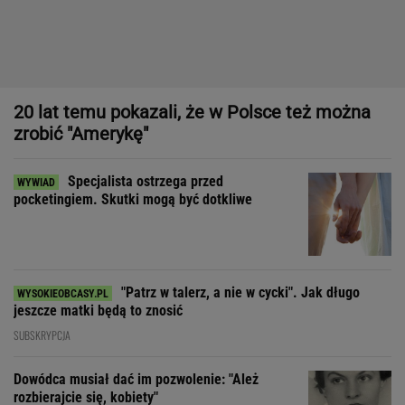
Specjalista ostrzega przed
pocketingiem. Skutki mogą być dotkliwe
"Patrz w talerz, a nie w cycki". Jak długo
jeszcze matki będą to znosić
SUBSKRYPCJA
Dowódca musiał dać im pozwolenie: "Ależ
rozbierajcie się, kobiety"
Dom, do którego nie dało się wejść. Przekroczyłam próg
mediolańskiego apartamentu Osvalda Borsaniego
Zdecydowaliśmy się na