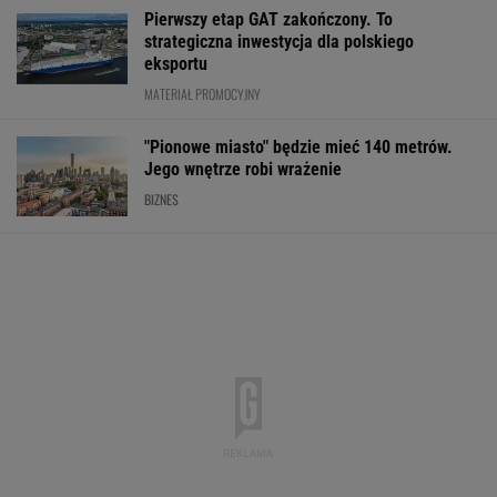
Import saudyjskiej ropy do USA spadł do zera.
Sprytni Amerykanie mają nowe źródło
BIZNES
Rekord w Orlenie i
Paramount przekonał
Nowe eLicytacj
nagła reakcja byłego
Wielką Brytanię ws.
ruszyły pełną p
prezesa. Poszło o
fuzji. "Nie budzi obaw"
Dużo samochod
kierowców
dobrej cenie
WALUTY I GIEŁDA