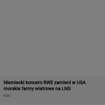
Frankowicze nie muszą czekać
na decyzję sądu. Ważne zmiany w przepisach
SUBSKRYPCJA
Chrupiące skrzydełka w kilka minut i bez
tłuszczu? Ten sprzęt przyrządzi je tak jak
lubisz
REKLAMA CENEO
ZUS dopłaca Ukraińcom do emerytur.
Konfederacja grzmi, ale zapomina o ważnej
rzeczy