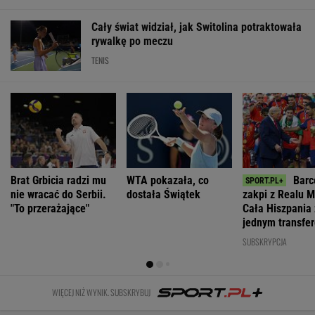
Kraków.
Słowa
Media:
Ważna
Łukasz Gibała
Nawrockiego
Chamenei jest
decyzja ws.
ogłosił start w
oburzyły
w stanie
sankcji dla
wyborach na
Zacharową.
krytycznym.
Rosji.
prezydenta
"Kliniczna
Tajne spotkanie
Amerykański
miasta
rusofobia"
w Teheranie
Senat
WIADOMOŚCI
zagłosował
Atak nożownika w Kamiennej Górze.