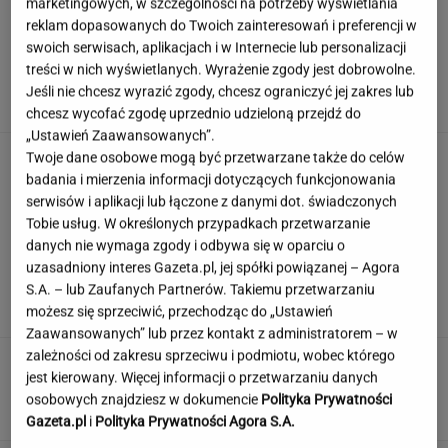
marketingowych, w szczególności na potrzeby wyświetlania
reklam dopasowanych do Twoich zainteresowań i preferencji w
swoich serwisach, aplikacjach i w Internecie lub personalizacji
Decyzja Lewej wywołała burzę.
treści w nich wyświetlanych. Wyrażenie zgody jest dobrowolne.
Zając ma jasne zdanie o wyjazdach bez dzieci
Jeśli nie chcesz wyrazić zgody, chcesz ograniczyć jej zakres lub
chcesz wycofać zgodę uprzednio udzieloną przejdź do
„Ustawień Zaawansowanych”.
"Pionowe miasto" będzie mieć 140 metrów.
Twoje dane osobowe mogą być przetwarzane także do celów
Jego wnętrze robi wrażenie
badania i mierzenia informacji dotyczących funkcjonowania
serwisów i aplikacji lub łączone z danymi dot. świadczonych
Tobie usług. W określonych przypadkach przetwarzanie
danych nie wymaga zgody i odbywa się w oparciu o
Dzisiejszy copiątkowy quiz wiedzy nie zostawi
uzasadniony interes Gazeta.pl, jej spółki powiązanej – Agora
na tobie suchej nitki!
S.A. – lub Zaufanych Partnerów. Takiemu przetwarzaniu
możesz się sprzeciwić, przechodząc do „Ustawień
Zaawansowanych” lub przez kontakt z administratorem – w
zależności od zakresu sprzeciwu i podmiotu, wobec którego
Nie czekaj, aż będzie za późno. To może
jest kierowany. Więcej informacji o przetwarzaniu danych
oznaczać, że szkoła przestała służyć dziecku
osobowych znajdziesz w dokumencie
Polityka Prywatności
MATERIAŁ PROMOCYJNY
Gazeta.pl
i
Polityka Prywatności Agora S.A.