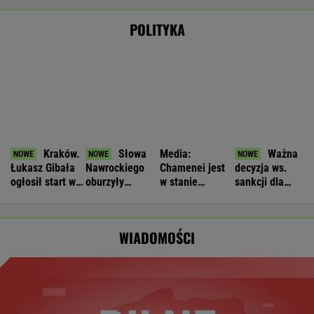
Trwa obława policji
Nie będzie nowej umowy TVP z Kościołem.
Obowiązuje ta podpisana przez Kurskiego
MARCIN KOZŁOWSKI
Czeska policja ustaliła tożsamość mężczyzny
spod Śnieżki. To Polak