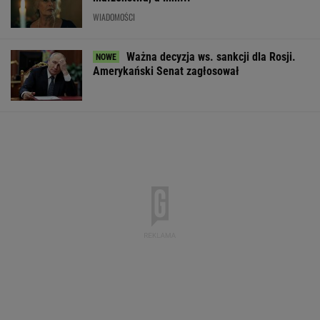
Wiesz, z czego słyną?
Polak leżał u podnóża Śnieżki. Czeska policja
ujawniła nowe informacje
Rekrutacyjny paradoks na rynku pracy w
Polsce. Z tego nikt nie jest zadowolony
BIZNES
Wypadek w Wielkopolsce. Policja: Kobieta
zostawiła swojego syna
Iran. Media: Modżtaba Chamenei jest w stanie
krytycznym