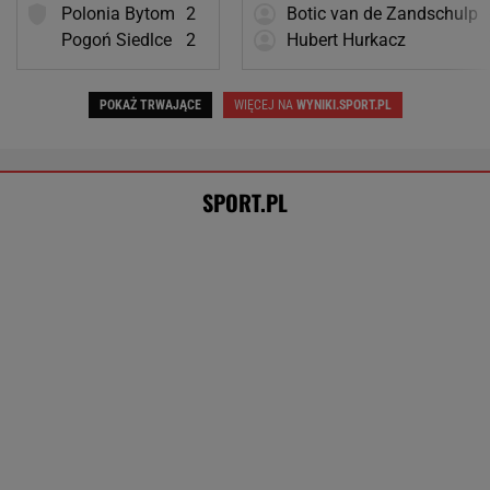
Sensacja w Toronto! Pogromczyni Polki
nie dała rady 89. tenisistce świata
TENIS
Rosja wraca, ale do Polski nie
przyleci. Polscy siatkarze reagują. "Nie
rozumiem"
SUBSKRYPCJA
Tysiące osób zrobi to we wrześniu. Powód
może cię zaskoczyć
MATERIAŁ PROMOCYJNY,
18+