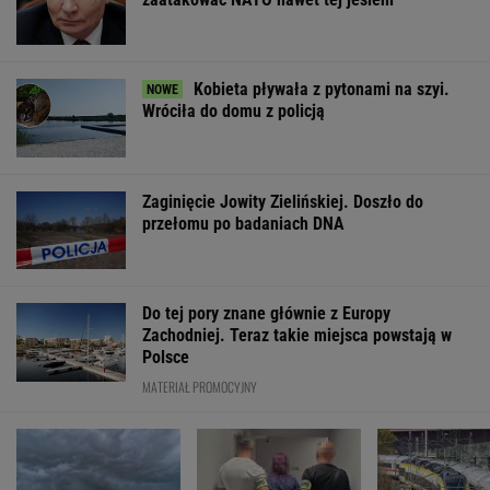
WSPÓŁPRACA PŁATNA Z WYBORCZA.PL
ZROZUM, POZNAJ, ODKRYWAJ
SEKCJA Z SUBSKRYPCJĄ
Cały świat uczy się od Ukraińców prowadzenia
wojny. Tylko nie Polacy
Anna Czartoryska-Niemczycka: Dla mnie to
nie miejsce na wakacje. To drugi dom
Jeśli unikniesz tych trzech rzeczy, opóźnisz
starczą demencję o 13 lat
Więcej niż dobra kupa. Błonnik dba też o
mózg