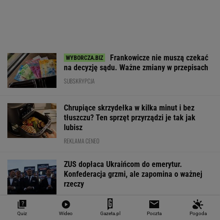
EUR
USD
CHF
GBP
WIG
4,2994
3,7179
4,6039
5,0185
151 782,92
-0,07%
-0,43%
0,18%
-0,1%
-0,24%
SPRAWDŹ NOTOWANIA
Notowania dostarcza VIA24ONLINE
MATERIAŁY PROMOCYJNE
PRZEWAGA DZIĘKI TECHNICE
Quiz
Wideo
Gazeta.pl
Poczta
Pogoda