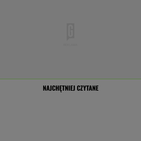
NAJCHĘTNIEJ CZYTANE
Polacy ocenili rok prezydentury Nawrockiego.
Sondaże ukazały głębokie podziały
Cytat dnia. Beata Tyszkiewicz: Jedni mają
małżeństwa, a inni...