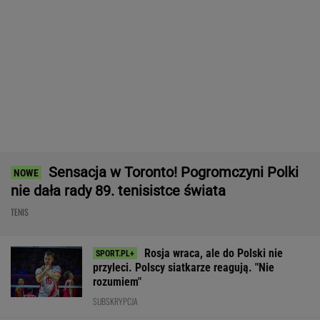
Nie ma wątpliwości, że to nowy król
segmentu. I jeszcze ta oferta - WOW! X3 z
Bawarii robi szał na drogach
MATERIAŁ PROMOCYJNY
Kolejny kolarski fenomen. To już
jest poziom Pogacara
SUBSKRYPCJA
Niewiadoma-Phinney wygrywa królewski etap
Tour de France! Kosmiczna jazda Polki