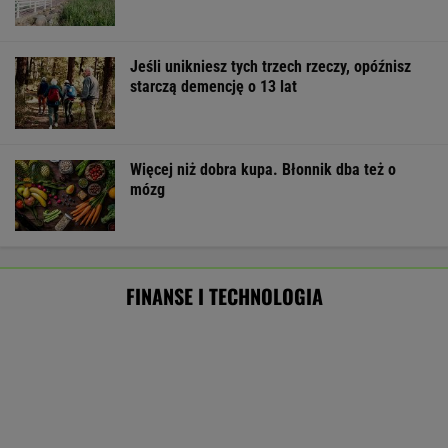
BIZNES
Pierwszy etap GAT zakończony. To
strategiczna inwestycja dla polskiego
eksportu
MATERIAŁ PROMOCYJNY
"Pionowe miasto" będzie mieć 140 metrów.
Jego wnętrze robi wrażenie
BIZNES