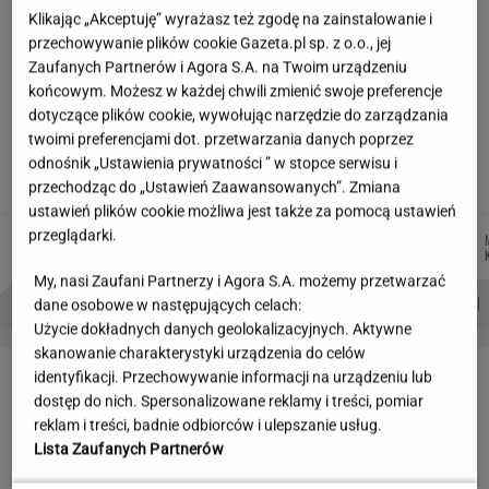
Partnerka Litewki po jego
Klikając „Akceptuję” wyrażasz też zgodę na zainstalowanie i
śmierci: Niektórzy zlecieli się jak sępy
przechowywanie plików cookie Gazeta.pl sp. z o.o., jej
Zaufanych Partnerów i Agora S.A. na Twoim urządzeniu
SUBSKRYPCJA
końcowym. Możesz w każdej chwili zmienić swoje preferencje
dotyczące plików cookie, wywołując narzędzie do zarządzania
Najniższe poparcie dla PiS w sondażu od lat.
twoimi preferencjami dot. przetwarzania danych poprzez
Doda i jej były mąż oskarżeni
odnośnik „Ustawienia prywatności ” w stopce serwisu i
przechodząc do „Ustawień Zaawansowanych”. Zmiana
ustawień plików cookie możliwa jest także za pomocą ustawień
przeglądarki.
ŁUKASZ
WIKTORIA
JOANNA
MICHAŁ
Autorzy:
JACHIMIAK
BECZEK
CHOJNACKA
TRELA
My, nasi Zaufani Partnerzy i Agora S.A. możemy przetwarzać
PROBLEMY POLSKICH SIATKARZY
ZNAK Z '30'
WISŁAWA SZYMBORSKA
dane osobowe w następujących celach:
Użycie dokładnych danych geolokalizacyjnych. Aktywne
skanowanie charakterystyki urządzenia do celów
LETNIE OKAZJE
identyfikacji. Przechowywanie informacji na urządzeniu lub
dostęp do nich. Spersonalizowane reklamy i treści, pomiar
reklam i treści, badnie odbiorców i ulepszanie usług.
Lista Zaufanych Partnerów