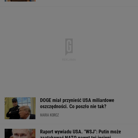
Do tej pory znane głównie z Europy
Zachodniej. Teraz takie miejsca powstają w
Polsce
MATERIAŁ PROMOCYJNY
Silne burze uderzyły w
Makabryczna zbrodnia
Inwestują miliar
Polskę. Ponad 1300
pod Radomiem.
narzekają. "Kol
interwencji, cztery
Kobieta zmarła od
niszczy polsko-
osoby ranne
uderzeń młotkiem
niemiecką przyj