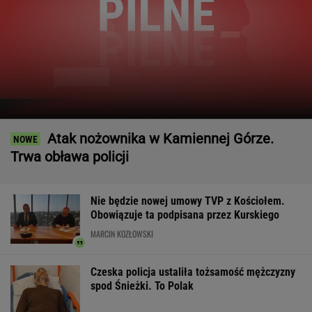
DOGE miał przynieść USA miliardowe
oszczędności. Co poszło nie tak?
MARIA KORCZ
Raport wywiadu USA. "WSJ": Putin może
zaatakować NATO nawet tej jesieni
Kobieta pływała z pytonami na szyi.
Wróciła do domu z policją
Zaginięcie Jowity Zielińskiej. Doszło do
przełomu po badaniach DNA