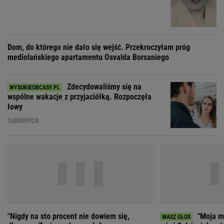
wspólne wakacje z przyjaciółką. Rozpoczęła
łowy
SUBSKRYPCJA
"Nigdy na sto procent nie dowiem się,
"Moja ma
dlaczego Zosia zachorowała"
mieć 3 dzieci, bo st
ZOBACZ WSZYSTKIE
Wybierz miasto
PEŁNA POGODA