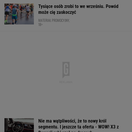
KOLARSTWO
Polka próbowała przepłynąć Bałtyk wpław.
Oto do czego to doprowadziło
PŁYWANIE
Wnętrze? Klasa światowa. Jazda? Uzależnia.
Ta perełka z Bawarii to czysta perfekcja!
MATERIAŁ PROMOCYJNY
Cały świat widział, jak Switolina potraktowała
rywalkę po meczu
TENIS