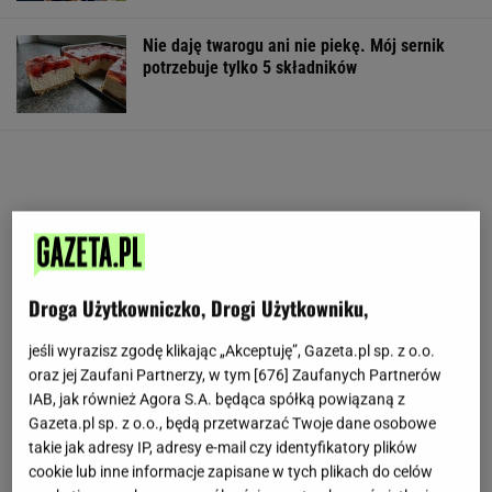
Nie daję twarogu ani nie piekę. Mój sernik
potrzebuje tylko 5 składników
Droga Użytkowniczko, Drogi Użytkowniku,
jeśli wyrazisz zgodę klikając „Akceptuję”, Gazeta.pl sp. z o.o.
oraz jej Zaufani Partnerzy, w tym [
676
] Zaufanych Partnerów
IAB, jak również Agora S.A. będąca spółką powiązaną z
Gazeta.pl sp. z o.o., będą przetwarzać Twoje dane osobowe
takie jak adresy IP, adresy e-mail czy identyfikatory plików
cookie lub inne informacje zapisane w tych plikach do celów