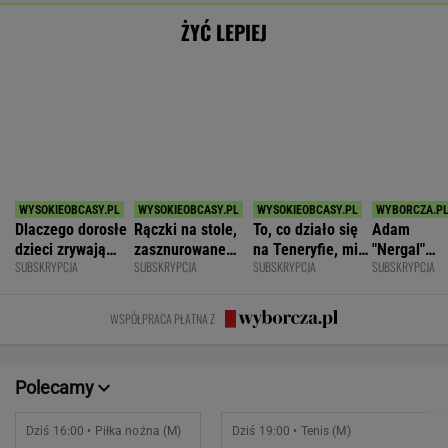
Pogoń Siedlce
2
Hubert Hurkacz
POKAŻ TRWAJĄCE
WIĘCEJ NA
WYNIKI.SPORT.PL
SPORT.PL