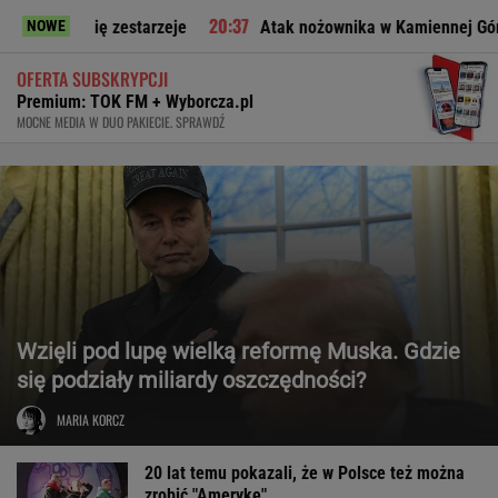
zestarzeje
Atak nożownika w Kamiennej Górze. Trwa obława
NOWE
OFERTA SUBSKRYPCJI
Premium: TOK FM + Wyborcza.pl
MOCNE MEDIA W DUO PAKIECIE. SPRAWDŹ
Wzięli pod lupę wielką reformę Muska. Gdzie
się podziały miliardy oszczędności?
MARIA KORCZ
20 lat temu pokazali, że w Polsce też można
zrobić "Amerykę"