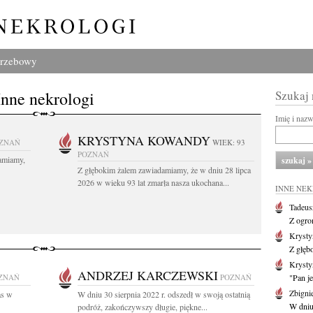
grzebowy
Inne nekrologi
Szukaj
Imię i naz
KRYSTYNA KOWANDY
ZNAŃ
WIEK: 93
POZNAŃ
amiamy,
Z głębokim żalem zawiadamiamy, że w dniu 28 lipca
2026 w wieku 93 lat zmarła nasza ukochana...
INNE NE
Tadeus
Z ogro
Kryst
Z głęb
Krysty
ANDRZEJ KARCZEWSKI
ZNAŃ
POZNAŃ
"Pan je
Zbigni
as w
W dniu 30 sierpnia 2022 r. odszedł w swoją ostatnią
W dniu 
podróż, zakończywszy długie, piękne...