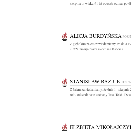
sierpnia w wieku 91 lat odeszła od nas po dłu
ALICJA BURDYŃSKA
POZ
Z głębokim żalem zawiadamiamy, że dnia 19
2022r. zmarła nasza ukochana Babcia i...
STANISŁAW BAZIUK
POZN
Z żalem zawiadamiamy, że dnia 14 sierpnia
roku odszedł nasz kochany Tata, Teść i Dzia
ELŻBIETA MIKOŁAJCZY