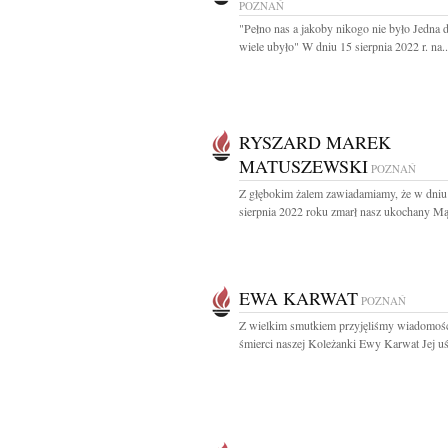
POZNAŃ
"Pełno nas a jakoby nikogo nie było Jedna 
wiele ubyło" W dniu 15 sierpnia 2022 r. na..
RYSZARD MAREK
MATUSZEWSKI
POZNAŃ
Z głębokim żalem zawiadamiamy, że w dniu
sierpnia 2022 roku zmarł nasz ukochany Mąż
EWA KARWAT
POZNAŃ
Z wielkim smutkiem przyjęliśmy wiadomoś
śmierci naszej Koleżanki Ewy Karwat Jej uś