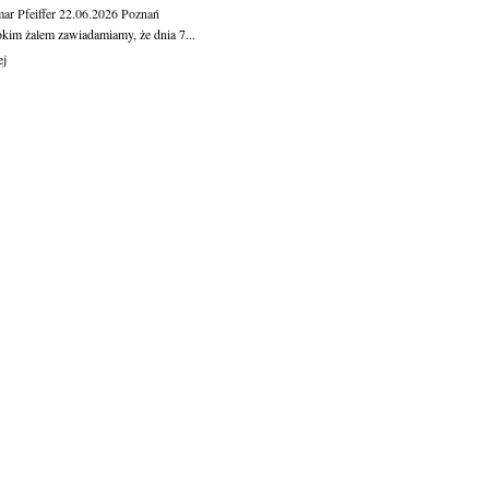
ar Pfeiffer
22.06.2026
Poznań
okim żalem zawiadamiamy, że dnia 7...
ej