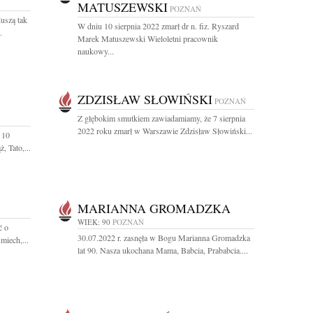
MATUSZEWSKI
POZNAŃ
duszą tak
W dniu 10 sierpnia 2022 zmarł dr n. fiz. Ryszard
.
Marek Matuszewski Wieloletni pracownik
naukowy...
ZDZISŁAW SŁOWIŃSKI
POZNAŃ
Z głębokim smutkiem zawiadamiamy, że 7 sierpnia
2022 roku zmarł w Warszawie Zdzisław Słowiński...
 10
, Tato,...
MARIANNA GROMADZKA
WIEK: 90
POZNAŃ
ć o
30.07.2022 r. zasnęła w Bogu Marianna Gromadzka
miech,...
lat 90. Nasza ukochana Mama, Babcia, Prababcia....