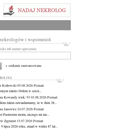
 nekrologów i wspomnień
wisko lub numer ogłoszenia:
+ szukanie zaawansowane
KROLOGI
z Kotłowski
05.08.2026
Poznań
mnym żalem i bólem w sercu...
yna Kowandy
wiek: 93
03.08.2026
Poznań
okim żalem zawiadamiamy, że w dniu 28...
na Janowicz
24.07.2026
Poznań
st Pasterzem moim, niczego mi nie...
ew Zygmunt
15.07.2026
Poznań
9 lipca 2026 roku, zmarł w wieku 87 lat...