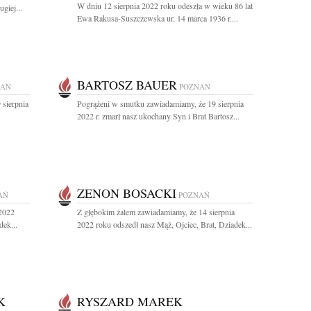
W dniu 12 sierpnia 2022 roku odeszła w wieku 86 lat
giej...
Ewa Rakusa-Suszczewska ur. 14 marca 1936 r....
BARTOSZ BAUER
NAŃ
POZNAŃ
 sierpnia
Pogrążeni w smutku zawiadamiamy, że 19 sierpnia
2022 r. zmarł nasz ukochany Syn i Brat Bartosz...
ZENON BOSACKI
AŃ
POZNAŃ
 2022
Z głębokim żalem zawiadamiamy, że 14 sierpnia
dek...
2022 roku odszedł nasz Mąż, Ojciec, Brat, Dziadek...
K
RYSZARD MAREK