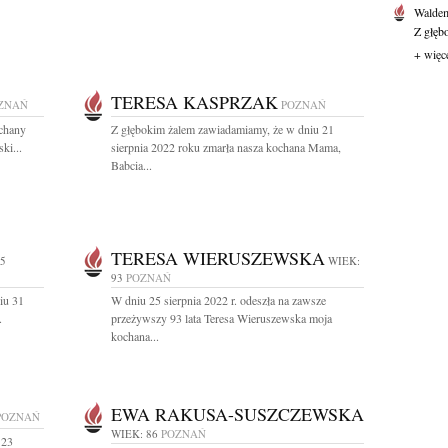
Waldem
Z głęb
+ więc
TERESA KASPRZAK
ZNAŃ
POZNAŃ
ochany
Z głębokim żalem zawiadamiamy, że w dniu 21
ki...
sierpnia 2022 roku zmarła nasza kochana Mama,
Babcia...
TERESA WIERUSZEWSKA
95
WIEK:
93
POZNAŃ
iu 31
W dniu 25 sierpnia 2022 r. odeszła na zawsze
.
przeżywszy 93 lata Teresa Wieruszewska moja
kochana...
EWA RAKUSA-SUSZCZEWSKA
POZNAŃ
WIEK: 86
POZNAŃ
 23