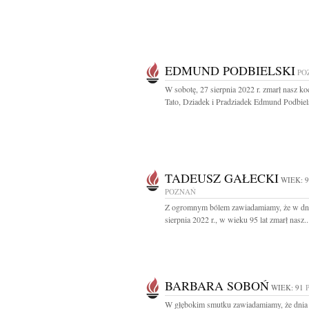
EDMUND PODBIELSKI
PO
W sobotę, 27 sierpnia 2022 r. zmarł nasz k
Tato, Dziadek i Pradziadek Edmund Podbiels
TADEUSZ GAŁECKI
WIEK: 
POZNAŃ
Z ogromnym bólem zawiadamiamy, że w dn
sierpnia 2022 r., w wieku 95 lat zmarł nasz..
BARBARA SOBOŃ
WIEK: 91
W głębokim smutku zawiadamiamy, że dnia