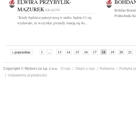
ELWIRA PRZYBYLIK-
BOHDA
MAZUREK
KRAKÓW
Bohdan Braum 
Politechniki K
"Kiedy będziesz patrzył nocą w niebo, będzie Ci się
wydawało, że wszystkie gwiazdy śmieją się do...
« poprzednie
1
...
13
14
15
16
17
18
19
20
21
»
Copyright © Wyborcza sp. z o.o.
O nas
Staże u nas
Reklama
Polityka 
Ustawienia prywatności