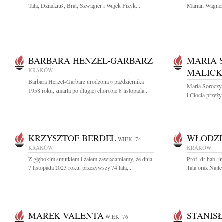
Tata, Dziadziuś, Brat, Szwagier i Wujek Fizyk...
Marian Wagner
BARBARA HENZEL-GARBARZ
MARIA 
KRAKÓW
MALIC
Barbara Henzel-Garbarz urodzona 6 października
Maria Soroczy
1958 roku, zmarła po długiej chorobie 8 listopada...
i Ciocia przeżyw
KRZYSZTOF BERDEL
WŁODZI
WIEK: 74
KRAKÓW
KRAKÓW
Z głębokim smutkiem i żalem zawiadamiamy, że dnia
Prof. dr hab. 
7 listopada 2023 roku, przeżywszy 74 lata,...
Tata oraz Najle
MAREK VALENTA
STANIS
WIEK: 76