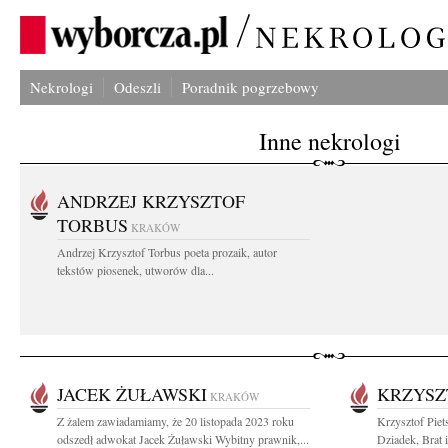
Nekrologi
Odeszli
Poradnik pogrzebowy
Inne nekrologi
ANDRZEJ KRZYSZTOF
TORBUS
KRAKÓW
Andrzej Krzysztof Torbus poeta prozaik, autor
tekstów piosenek, utworów dla...
JACEK ŻUŁAWSKI
KRZYSZ
KRAKÓW
Z żalem zawiadamiamy, że 20 listopada 2023 roku
Krzysztof Piet
odszedł adwokat Jacek Żuławski Wybitny prawnik,...
Dziadek, Brat i