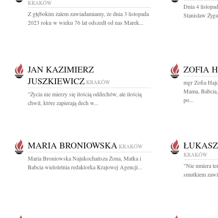
KRAKÓW
Dnia 4 listopa
Z głębokim żalem zawiadamiamy, że dnia 3 listopada
Stanisław Żyga
2023 roku w wieku 76 lat odszedł od nas Marek...
JAN KAZIMIERZ
ZOFIA 
JUSZKIEWICZ
KRAKÓW
mgr Zofia Haj
Mama, Babcia, 
"Życia nie mierzy się ilością oddechów, ale ilością
po...
chwil, które zapierają dech w...
MARIA BRONIOWSKA
ŁUKASZ
KRAKÓW
KRAKÓW
Maria Broniowska Najukochańsza Żona, Matka i
"Nie umiera te
Babcia wieloletnia redaktorka Krajowej Agencji...
smutkiem zawia