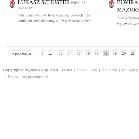
ŁUKASZ SCHUSTER
ELWIRA
WIEK: 83
KRAKÓW
MAZUR
"Nie umiera ten, kto trwa w pamięci żywych " Ze
"Kiedy będzies
smutkiem zawiadamiamy, że 19 października 2023...
wydawało, że w
« poprzednie
1
...
13
14
15
16
17
18
19
20
21
»
Copyright © Wyborcza sp. z o.o.
O nas
Staże u nas
Reklama
Polityka 
Ustawienia prywatności