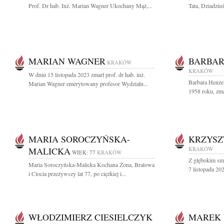
Prof. Dr hab. Inż. Marian Wagner Ukochany Mąż,...
Tata, Dziadziuś
MARIAN WAGNER
BARBAR
KRAKÓW
KRAKÓW
W dniu 15 listopada 2023 zmarł prof. dr hab. inż.
Barbara Henzel
Marian Wagner emerytowany profesor Wydziału...
1958 roku, zmar
MARIA SOROCZYŃSKA-
KRZYSZ
MALICKA
KRAKÓW
WIEK: 77
KRAKÓW
Z głębokim sm
Maria Soroczyńska-Malicka Kochana Żona, Bratowa
7 listopada 202
i Ciocia przeżywszy lat 77, po ciężkiej i...
WŁODZIMIERZ CIESIELCZYK
MAREK 