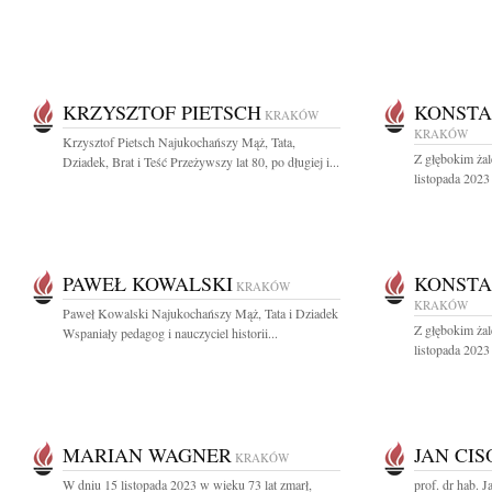
KRZYSZTOF PIETSCH
KONST
KRAKÓW
KRAKÓW
Krzysztof Pietsch Najukochańszy Mąż, Tata,
Z głębokim ża
Dziadek, Brat i Teść Przeżywszy lat 80, po długiej i...
listopada 2023
PAWEŁ KOWALSKI
KONST
KRAKÓW
KRAKÓW
Paweł Kowalski Najukochańszy Mąż, Tata i Dziadek
Z głębokim ża
Wspaniały pedagog i nauczyciel historii...
listopada 2023
MARIAN WAGNER
JAN CI
KRAKÓW
W dniu 15 listopada 2023 w wieku 73 lat zmarł,
prof. dr hab.