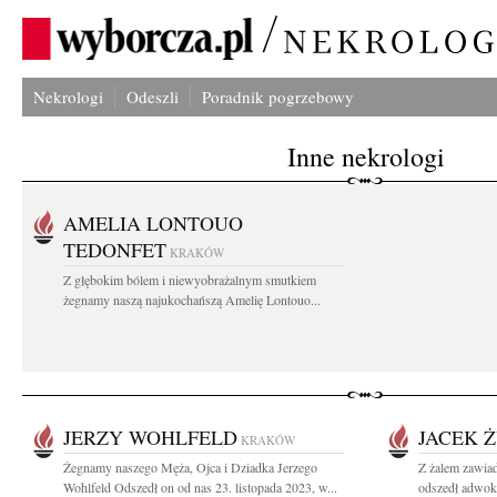
Nekrologi
Odeszli
Poradnik pogrzebowy
Inne nekrologi
AMELIA LONTOUO
TEDONFET
KRAKÓW
Z głębokim bólem i niewyobrażalnym smutkiem
żegnamy naszą najukochańszą Amelię Lontouo...
JERZY WOHLFELD
JACEK 
KRAKÓW
Żegnamy naszego Męża, Ojca i Dziadka Jerzego
Z żalem zawiad
Wohlfeld Odszedł on od nas 23. listopada 2023, w...
odszedł adwoka