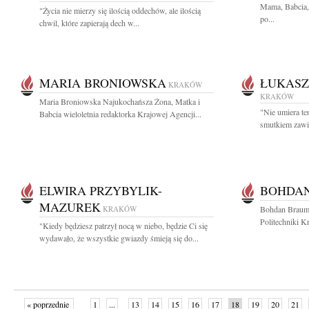
Mama, Babcia, 
"Życia nie mierzy się ilością oddechów, ale ilością
po...
chwil, które zapierają dech w...
MARIA BRONIOWSKA
ŁUKASZ
KRAKÓW
KRAKÓW
Maria Broniowska Najukochańsza Żona, Matka i
"Nie umiera te
Babcia wieloletnia redaktorka Krajowej Agencji...
smutkiem zawia
ELWIRA PRZYBYLIK-
BOHDA
MAZUREK
KRAKÓW
Bohdan Braum 
Politechniki K
"Kiedy będziesz patrzył nocą w niebo, będzie Ci się
wydawało, że wszystkie gwiazdy śmieją się do...
« poprzednie
1
...
13
14
15
16
17
18
19
20
21