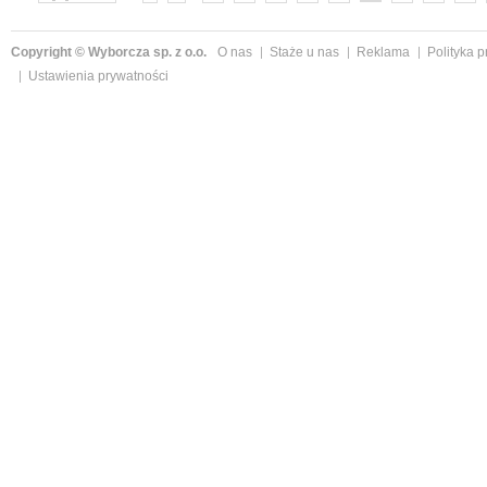
»
Copyright © Wyborcza sp. z o.o.
O nas
Staże u nas
Reklama
Polityka 
Ustawienia prywatności