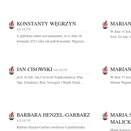
KONSTANTY WĘGRZYN
MARIA
KRAKÓW
W dniu 15 list
Z głębokim żalem zawiadamiamy, że w dniu 18
Prof. Dr hab. 
listopada 2023 roku odszedł Konstanty Węgrzyn...
JAN CISOWSKI
MARIA
KRAKÓW
prof. dr hab. Jan Cisowski Najukochańszy Mąż,
W dniu 15 list
Tata, Dziadziuś, Brat, Szwagier i Wujek Fizyk...
Marian Wagner
BARBARA HENZEL-GARBARZ
MARIA 
KRAKÓW
MALIC
Barbara Henzel-Garbarz urodzona 6 października
Maria Soroczy