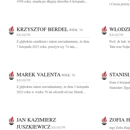
1958 roku, zmarła po długiej chorobie 8 listopada...
i Ciocia przeżyw
KRZYSZTOF BERDEL
WŁODZI
WIEK: 74
KRAKÓW
KRAKÓW
Z głębokim smutkiem i żalem zawiadamiamy, że dnia
Prof. dr hab. 
7 listopada 2023 roku, przeżywszy 74 lata,...
Tata oraz Najle
MAREK VALENTA
STANIS
WIEK: 76
KRAKÓW
Dnia 4 listopa
Z głębokim żalem zawiadamiamy, że dnia 3 listopada
Stanisław Żyga
2023 roku w wieku 76 lat odszedł od nas Marek...
JAN KAZIMIERZ
ZOFIA 
JUSZKIEWICZ
KRAKÓW
mgr Zofia Haj