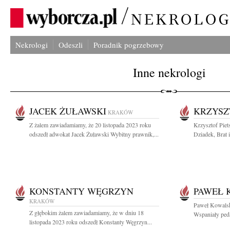
Nekrologi
Odeszli
Poradnik pogrzebowy
Inne nekrologi
JACEK ŻUŁAWSKI
KRZYSZ
KRAKÓW
Z żalem zawiadamiamy, że 20 listopada 2023 roku
Krzysztof Piet
odszedł adwokat Jacek Żuławski Wybitny prawnik,...
Dziadek, Brat i
KONSTANTY WĘGRZYN
PAWEŁ 
KRAKÓW
Paweł Kowalsk
Z głębokim żalem zawiadamiamy, że w dniu 18
Wspaniały pedag
listopada 2023 roku odszedł Konstanty Węgrzyn...