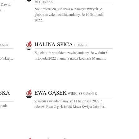
70
GDAŃSK
A Dawid
Nie umiera ten, kto trwa w pamięci żywych. Z
...
głębokim żalem zawiadamiamy, że 16 listopada
2022...
HALINA SPICA
AŃSK
GDAŃSK
Z głębokim smutkiem zawiadamiamy, że w dniu 8
ńskiej...
listopada 2022 r. zmarła nasza kochana Mama i...
SKA
EWA GĄSEK
WIEK: 88
GDAŃSK
Z żalem zawiadamiamy, iż 11 listopada 2022 r.
opada
odeszła Ewa Gąsek lat 88 Msza Święta żałobna...