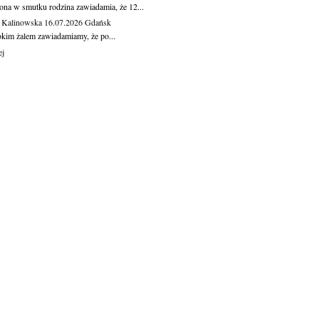
ona w smutku rodzina zawiadamia, że 12...
 Kalinowska
16.07.2026
Gdańsk
okim żalem zawiadamiamy, że po...
ej