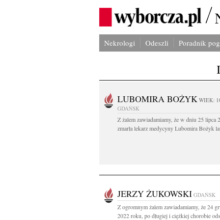
Nekrologi
Odeszli
Poradnik po
LUBOMIRA BOŻYK
WIEK: 1
GDAŃSK
Z żalem zawiadamiamy, że w dniu 25 lipca 2
zmarła lekarz medycyny Lubomira Bożyk lat
JERZY ŻUKOWSKI
GDAŃSK
Z ogromnym żalem zawiadamiamy, że 24 gr
2022 roku, po długiej i ciężkiej chorobie ods