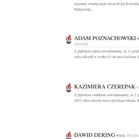
żegnamy zmarłą nagle naszą drogą Kuzynkę
Małgorzatę...
ADAM POZNACHOWSKI
W
GDAŃSK
Z głębokim żalem zawiadamiany, że 11 gru
roku odszedł w wieku 63 lat nasz kochany Br
KAZIMIERA CZEREPAK
G
Z głębokim smutkiem zawiadamiamy, że 2 g
2022 roku odeszła nasza ukochana Mama, Ba
DAWID DERING
WIEK: 35
GDA