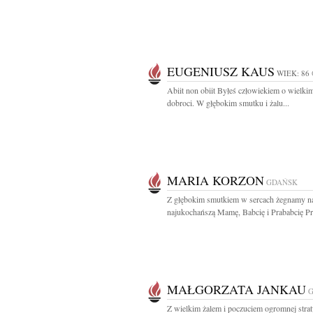
EUGENIUSZ KAUS
WIEK: 86
Abiit non obiit Byłeś człowiekiem o wielkim
dobroci. W głębokim smutku i żalu...
MARIA KORZON
GDAŃSK
Z głębokim smutkiem w sercach żegnamy n
najukochańszą Mamę, Babcię i Prababcię Prof
MAŁGORZATA JANKAU
Z wielkim żalem i poczuciem ogromnej stra