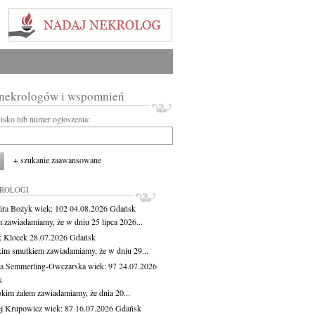
 nekrologów i wspomnień
wisko lub numer ogłoszenia:
+ szukanie zaawansowane
KROLOGI
ira Bożyk
wiek: 102
04.08.2026
Gdańsk
m zawiadamiamy, że w dniu 25 lipca 2026...
 Klocek
28.07.2026
Gdańsk
kim smutkiem zawiadamiamy, że w dniu 29...
a Semmerling-Owczarska
wiek: 97
24.07.2026
k
okim żalem zawiadamiamy, że dnia 20...
j Krupowicz
wiek: 87
16.07.2026
Gdańsk