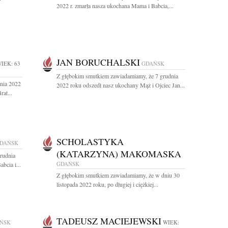
2022 r. zmarła nasza ukochana Mama i Babcia,...
JAN BORUCHALSKI
IEK: 63
GDAŃSK
Z głębokim smutkiem zawiadamiamy, że 7 grudnia
dnia 2022
2022 roku odszedł nasz ukochany Mąż i Ojciec Jan...
at...
SCHOLASTYKA
DAŃSK
(KATARZYNA) MAKOMASKA
rudnia
GDAŃSK
bcia i...
Z głębokim smutkiem zawiadamiamy, że w dniu 30
listopada 2022 roku, po długiej i ciężkiej...
TADEUSZ MACIEJEWSKI
ŃSK
WIEK: