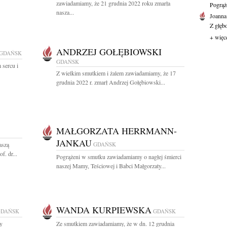
zawiadamiamy, że 21 grudnia 2022 roku zmarła
Pogrąż
nasza...
Joanna
Z głęb
+ więc
ANDRZEJ GOŁĘBIOWSKI
GDAŃSK
GDAŃSK
 sercu i
Z wielkim smutkiem i żalem zawiadamiamy, że 17
grudnia 2022 r. zmarł Andrzej Gołębiowski...
MAŁGORZATA HERRMANN-
JANKAU
aszą
GDAŃSK
. dr...
Pogrążeni w smutku zawiadamiamy o nagłej śmierci
naszej Mamy, Teściowej i Babci Małgorzaty...
WANDA KURPIEWSKA
GDAŃSK
GDAŃSK
ty
Ze smutkiem zawiadamiamy, że w dn. 12 grudnia