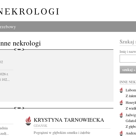
grzebowy
Inne nekrologi
Szukaj
Imię i naz
02
026 r.
 102...
INNE NE
Lubom
Z żale
Henryk
Z wiel
Jadwig
KRYSTYNA TARNOWIECKA
Gdańs
GDAŃSK
Z głęb
udnia
Pogrążeni w głębokim smutku i żałobie
Andrze
zedł...