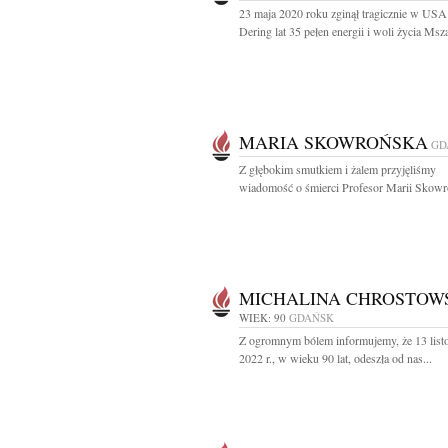
23 maja 2020 roku zginął tragicznie w US
Dering lat 35 pełen energii i woli życia Msza
MARIA SKOWROŃSKA
GD
Z głębokim smutkiem i żalem przyjęliśmy
wiadomość o śmierci Profesor Marii Skowro
MICHALINA CHROSTOW
WIEK: 90
GDAŃSK
Z ogromnym bólem informujemy, że 13 list
2022 r., w wieku 90 lat, odeszła od nas...