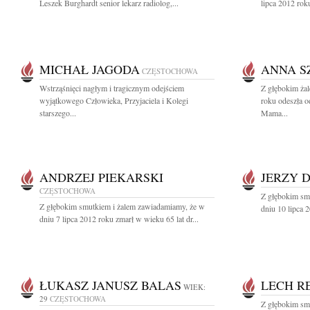
Leszek Burghardt senior lekarz radiolog,...
lipca 2012 roku
MICHAŁ JAGODA
ANNA 
CZĘSTOCHOWA
Wstrząśnięci nagłym i tragicznym odejściem
Z głębokim żal
wyjątkowego Człowieka, Przyjaciela i Kolegi
roku odeszła o
starszego...
Mama...
ANDRZEJ PIEKARSKI
JERZY 
CZĘSTOCHOWA
Z głębokim sm
Z głębokim smutkiem i żalem zawiadamiamy, że w
dniu 10 lipca 2
dniu 7 lipca 2012 roku zmarł w wieku 65 lat dr...
ŁUKASZ JANUSZ BALAS
LECH R
WIEK:
29
CZĘSTOCHOWA
Z głębokim sm