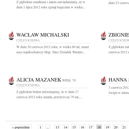
Z głębokim smutkiem i żalem zawiadamiamy, że w
dniu 23 czerwc
dniu 1 lipca 2012 roku zginął tragicznie w wieku...
WACŁAW MICHALSKI
ZBIGNI
CZĘSTOCHOWA
CZĘSTOCHO
W dniu 20 czerwca 2012 roku, w wieku 80 lat, zmarł
Z głębokim ża
nasz najukochańszy Mąż, Tata i Dziadek Wacław...
czerwca 2012 r
ALICJA MAZANEK
HANNA
WIEK: 70
CZĘSTOCHOWA
3 czerwca 201
Z głębokim bólem informujemy, że w dniu 17
święta w inten
czerwca 2012 roku zmarła, przeżywszy 70 lat,...
« poprzednie
1
...
13
14
15
16
17
18
19
20
21