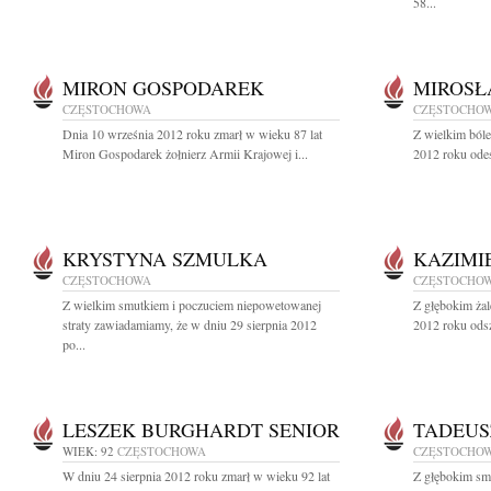
58...
MIRON GOSPODAREK
MIROSŁ
CZĘSTOCHOWA
CZĘSTOCHO
Dnia 10 września 2012 roku zmarł w wieku 87 lat
Z wielkim ból
Miron Gospodarek żołnierz Armii Krajowej i...
2012 roku odes
KRYSTYNA SZMULKA
KAZIMI
CZĘSTOCHOWA
CZĘSTOCHO
Z wielkim smutkiem i poczuciem niepowetowanej
Z głębokim żal
straty zawiadamiamy, że w dniu 29 sierpnia 2012
2012 roku odsz
po...
LESZEK BURGHARDT SENIOR
TADEUS
WIEK: 92
CZĘSTOCHOWA
CZĘSTOCHO
W dniu 24 sierpnia 2012 roku zmarł w wieku 92 lat
Z głębokim sm