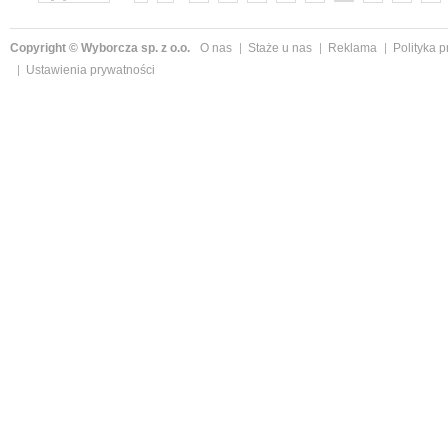
»
Copyright © Wyborcza sp. z o.o.
O nas
Staże u nas
Reklama
Polityka 
Ustawienia prywatności