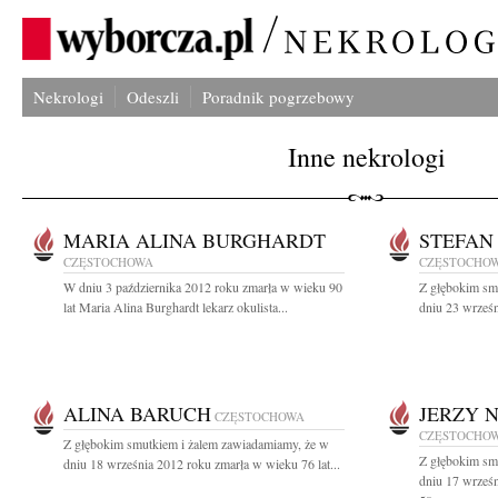
Nekrologi
Odeszli
Poradnik pogrzebowy
Inne nekrologi
MARIA ALINA BURGHARDT
STEFAN
CZĘSTOCHOWA
CZĘSTOCHO
W dniu 3 października 2012 roku zmarła w wieku 90
Z głębokim sm
lat Maria Alina Burghardt lekarz okulista...
dniu 23 wrześn
ALINA BARUCH
JERZY 
CZĘSTOCHOWA
CZĘSTOCHO
Z głębokim smutkiem i żalem zawiadamiamy, że w
Z głębokim sm
dniu 18 września 2012 roku zmarła w wieku 76 lat...
dniu 17 wrześ