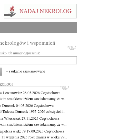
 nekrologów i wspomnień
wisko lub numer ogłoszenia:
+ szukanie zaawansowane
KROLOGI
aw Lewanowicz
28.05.2026
Częstochowa
okim smutkiem i żalem zawiadamiamy, że w...
z Durczok
04.03.2026
Częstochowa
ł Tadeusz Durczok 1955-2026 założyciel i...
na Witeszczak
27.11.2025
Częstochowa
okim smutkiem i żalem zawiadamiamy, że w...
agielska
wiek: 79
17.09.2025
Częstochowa
 11 września 2025 roku zmarła w wieku 79...