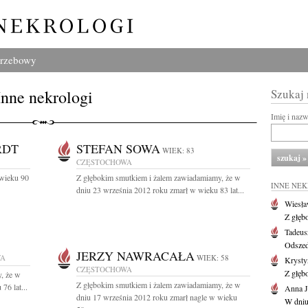
grzebowy
Inne nekrologi
Szukaj
Imię i naz
RDT
STEFAN SOWA
WIEK: 83
CZĘSTOCHOWA
 wieku 90
Z głębokim smutkiem i żalem zawiadamiamy, że w
INNE NE
dniu 23 września 2012 roku zmarł w wieku 83 lat...
Wiesł
Z głęb
Tadeus
Odszed
JERZY NAWRACAŁA
WA
WIEK: 58
Krysty
CZĘSTOCHOWA
Z głęb
, że w
Z głębokim smutkiem i żalem zawiadamiamy, że w
76 lat...
Anna J
dniu 17 września 2012 roku zmarł nagle w wieku
W dniu