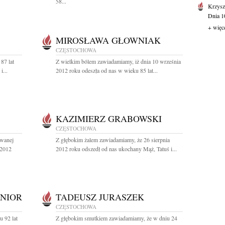
58...
Krzysz
Dnia 10
+ więc
MIROSŁAWA GŁOWNIAK
CZĘSTOCHOWA
87 lat
Z wielkim bólem zawiadamiamy, iż dnia 10 września
i...
2012 roku odeszła od nas w wieku 85 lat...
KAZIMIERZ GRABOWSKI
CZĘSTOCHOWA
owanej
Z głębokim żalem zawiadamiamy, że 26 sierpnia
 2012
2012 roku odszedł od nas ukochany Mąż, Tatuś i...
NIOR
TADEUSZ JURASZEK
CZĘSTOCHOWA
u 92 lat
Z głębokim smutkiem zawiadamiamy, że w dniu 24