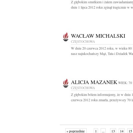
Z głębokim smutkiem i żalem zawiadamiamy
dniu 1 lipca 2012 roku zginął tragicznie w w
WACŁAW MICHALSKI
CZĘSTOCHOWA
W dniu 20 czerwca 2012 roku, w wieku 80 l
nasz najukochańszy Mąż, Tata i Dziadek Wa
ALICJA MAZANEK
WIEK: 70
CZĘSTOCHOWA
Z głębokim bólem informujemy, że w dniu 
czerwca 2012 roku zmarła, przeżywszy 70 lat
« poprzednie
1
...
13
14
15