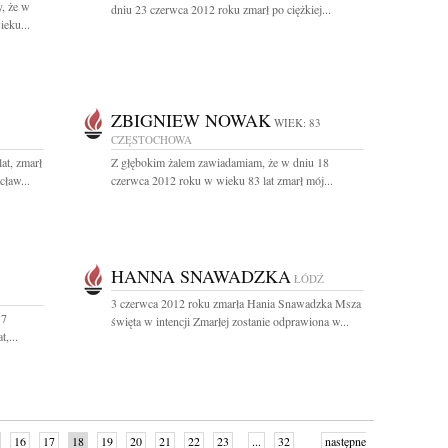
, że w
dniu 23 czerwca 2012 roku zmarł po ciężkiej...
ieku...
ZBIGNIEW NOWAK
WIEK: 83
CZĘSTOCHOWA
at, zmarł
Z głębokim żalem zawiadamiam, że w dniu 18
cław...
czerwca 2012 roku w wieku 83 lat zmarł mój...
HANNA SNAWADZKA
ŁÓDŹ
3 czerwca 2012 roku zmarła Hania Snawadzka Msza
17
święta w intencji Zmarłej zostanie odprawiona w...
,...
16
17
18
19
20
21
22
23
...
32
następne