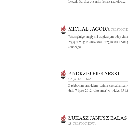
Leszek Burghardt senior lekarz radiolog,...
MICHAŁ JAGODA
CZĘSTOCH
Wstrząśnięci nagłym i tragicznym odejściem
wyjątkowego Człowieka, Przyjaciela i Kole
starszego...
ANDRZEJ PIEKARSKI
CZĘSTOCHOWA
Z głębokim smutkiem i żalem zawiadamiamy
dniu 7 lipca 2012 roku zmarł w wieku 65 lat 
ŁUKASZ JANUSZ BALAS
29
CZĘSTOCHOWA