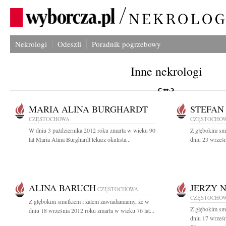
Nekrologi
Odeszli
Poradnik pogrzebowy
Inne nekrologi
MARIA ALINA BURGHARDT
STEFAN
CZĘSTOCHOWA
CZĘSTOCHO
W dniu 3 października 2012 roku zmarła w wieku 90
Z głębokim sm
lat Maria Alina Burghardt lekarz okulista...
dniu 23 wrześn
ALINA BARUCH
JERZY 
CZĘSTOCHOWA
CZĘSTOCHO
Z głębokim smutkiem i żalem zawiadamiamy, że w
Z głębokim sm
dniu 18 września 2012 roku zmarła w wieku 76 lat...
dniu 17 wrześ