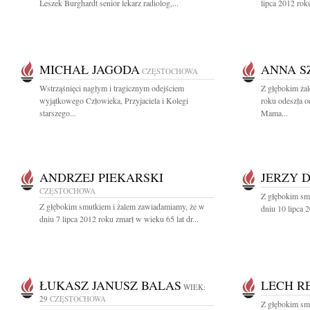
Leszek Burghardt senior lekarz radiolog,...
lipca 2012 roku
MICHAŁ JAGODA
ANNA 
CZĘSTOCHOWA
Wstrząśnięci nagłym i tragicznym odejściem
Z głębokim żal
wyjątkowego Człowieka, Przyjaciela i Kolegi
roku odeszła o
starszego...
Mama...
ANDRZEJ PIEKARSKI
JERZY 
CZĘSTOCHOWA
Z głębokim sm
Z głębokim smutkiem i żalem zawiadamiamy, że w
dniu 10 lipca 2
dniu 7 lipca 2012 roku zmarł w wieku 65 lat dr...
ŁUKASZ JANUSZ BALAS
LECH R
WIEK:
29
CZĘSTOCHOWA
Z głębokim sm