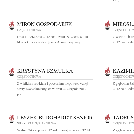
58...
MIRON GOSPODAREK
MIROSŁ
CZĘSTOCHOWA
CZĘSTOCHO
Dnia 10 września 2012 roku zmarł w wieku 87 lat
Z wielkim ból
Miron Gospodarek żołnierz Armii Krajowej i...
2012 roku odes
KRYSTYNA SZMULKA
KAZIMI
CZĘSTOCHOWA
CZĘSTOCHO
Z wielkim smutkiem i poczuciem niepowetowanej
Z głębokim żal
straty zawiadamiamy, że w dniu 29 sierpnia 2012
2012 roku odsz
po...
LESZEK BURGHARDT SENIOR
TADEUS
WIEK: 92
CZĘSTOCHOWA
CZĘSTOCHO
W dniu 24 sierpnia 2012 roku zmarł w wieku 92 lat
Z głębokim sm