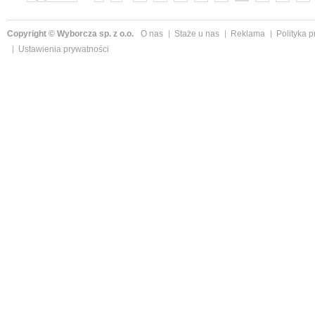
»
Copyright © Wyborcza sp. z o.o.
O nas
Staże u nas
Reklama
Polityka 
Ustawienia prywatności