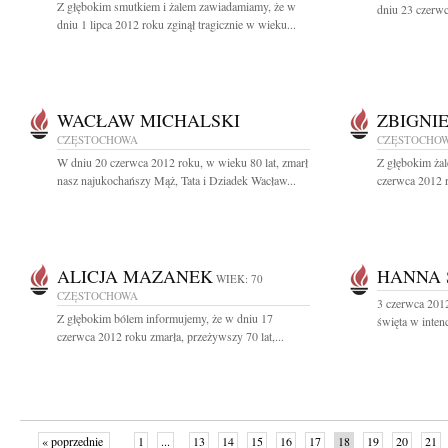
Z głębokim smutkiem i żalem zawiadamiamy, że w
dniu 23 czerwc
dniu 1 lipca 2012 roku zginął tragicznie w wieku...
WACŁAW MICHALSKI
ZBIGNI
CZĘSTOCHOWA
CZĘSTOCHO
W dniu 20 czerwca 2012 roku, w wieku 80 lat, zmarł
Z głębokim ża
nasz najukochańszy Mąż, Tata i Dziadek Wacław...
czerwca 2012 r
ALICJA MAZANEK
HANNA
WIEK: 70
CZĘSTOCHOWA
3 czerwca 201
Z głębokim bólem informujemy, że w dniu 17
święta w inten
czerwca 2012 roku zmarła, przeżywszy 70 lat,...
« poprzednie
1
...
13
14
15
16
17
18
19
20
21