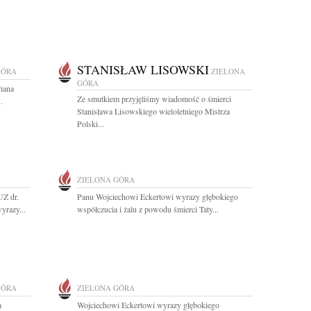
STANISŁAW LISOWSKI
GÓRA
ZIELONA
GÓRA
riana
Ze smutkiem przyjęliśmy wiadomość o śmierci
.
Stanisława Lisowskiego wieloletniego Mistrza
Polski...
ZIELONA GÓRA
UZ dr.
Panu Wojciechowi Eckertowi wyrazy głębokiego
yrazy...
współczucia i żalu z powodu śmierci Taty...
GÓRA
ZIELONA GÓRA
a
Wojciechowi Eckertowi wyrazy głębokiego