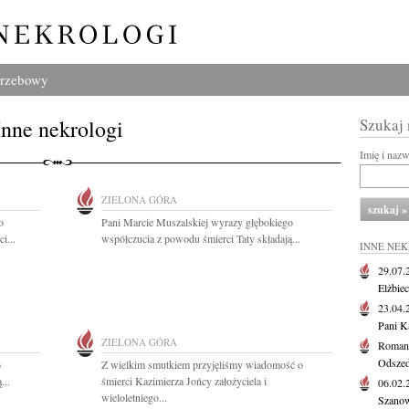
grzebowy
Inne nekrologi
Szukaj
Imię i naz
ZIELONA GÓRA
o
Pani Marcie Muszalskiej wyrazy głębokiego
i...
współczucia z powodu śmierci Taty składają...
INNE NE
29.07
Elżbie
23.04
Pani K
ZIELONA GÓRA
Roman
Odszedł
o
Z wielkim smutkiem przyjęliśmy wiadomość o
...
śmierci Kazimierza Jońcy założyciela i
06.02
wieloletniego...
Szanow