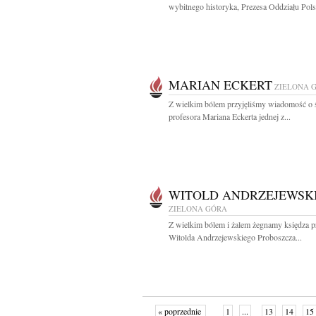
wybitnego historyka, Prezesa Oddziału Pols
MARIAN ECKERT
ZIELONA 
Z wielkim bólem przyjęliśmy wiadomość o 
profesora Mariana Eckerta jednej z...
WITOLD ANDRZEJEWSK
ZIELONA GÓRA
Z wielkim bólem i żalem żegnamy księdza pr
Witolda Andrzejewskiego Proboszcza...
« poprzednie
1
...
13
14
15