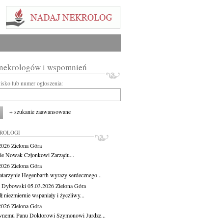
 nekrologów i wspomnień
wisko lub numer ogłoszenia:
+ szukanie zaawansowane
KROLOGI
.2026
Zielona Góra
cie Nowak Członkowi Zarządu...
.2026
Zielona Góra
atarzynie Hegenbarth wyrazy serdecznego...
 Dybowski
05.03.2026
Zielona Góra
 niezmiernie wspaniały i życzliwy...
.2026
Zielona Góra
nemu Panu Doktorowi Szymonowi Jurdze...