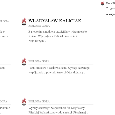
Ewa Pi
Z ogro
+ więc
WŁADYSŁAW KALICIAK
ELONA
ZIELONA GÓRA
ść o
Z głębokim smutkiem przyjęliśmy wiadomość o
iższym...
śmierci Władysława Kaliciak Rodzinie i
Najbliższym...
ZIELONA GÓRA
zami
Panu Emilowi Błaszkowskiemu wyrazy szczerego
współczucia z powodu śmierci Ojca składają...
 GÓRA
ZIELONA GÓRA
 Platon Z
Wyrazy szczerego współczucia dla Magdaleny
..
Pileckiej-Walczak z powodu śmierci Ukochanej...