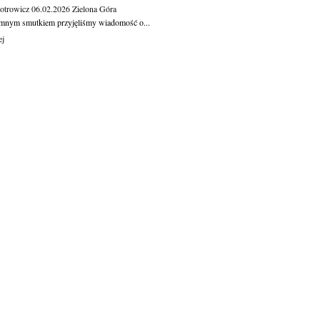
otrowicz
06.02.2026
Zielona Góra
mnym smutkiem przyjęliśmy wiadomość o...
ej