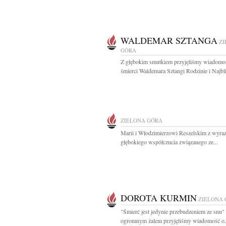
WALDEMAR SZTANGA
ZI
GÓRA
Z głębokim smutkiem przyjęliśmy wiadomo
śmierci Waldemara Sztangi Rodzinie i Najbl
ZIELONA GÓRA
Marii i Włodzimierzowi Reszelskim z wyra
głębokiego współczucia związanego ze...
DOROTA KURMIN
ZIELONA
"Śmierć jest jedynie przebudzeniem ze snu"
ogromnym żalem przyjęliśmy wiadomość o.