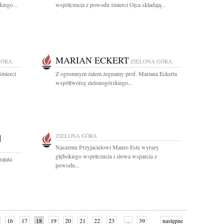
kiego...
współczucia z powodu śmierci Ojca składają...
MARIAN ECKERT
GÓRA
ZIELONA GÓRA
śmierci
Z ogromnym żalem żegnamy prof. Mariana Eckerta
współtwórcę zielonogórskiego...
I
ZIELONA GÓRA
Naszemu Przyjacielowi Mauro Este wyrazy
głębokiego współczucia i słowa wsparcia z
ałata
powodu...
16
17
18
19
20
21
22
23
...
39
następne