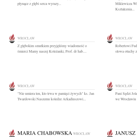
płynące z głębi serca wyrazy...
Miklewicza Wi
Kształcenia...
WROCŁAW
WROCŁAW
Z głębokim smutkiem przyjęliśmy wiadomość o
Robertowi Fuda
śmierci Mamy naszej Koleżanki, Prof. dr hab....
słowa otuchy z
WROCŁAW
WROCŁAW
"Nie umiera ten, kto trwa w pamięci żywych" ks. Jan
Pani Sędzi Jol
Twardowski Naszemu koledze Arkadiuszowi...
we Wrocławiu 
MARIA CHABOWSKA
JANUSZ
WROCŁAW