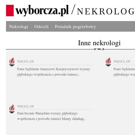
Nekrologi
Odeszli
Poradnik pogrzebowy
Inne nekrologi
WROCŁAW
WROCŁAW
Panu Sędziemu Januszowi Kaspryszynowi wyrazy
Panu Sędziem
głębokiego współczucia z powodu śmierci...
głębokiego wsp
WROCŁAW
Pani Iwonie Warachim wyrazy głębokiego
współczucia z powodu śmierci Mamy składają...