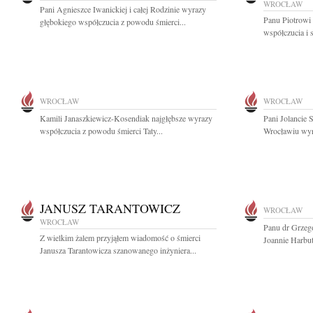
WROCŁAW
Pani Agnieszce Iwanickiej i całej Rodzinie wyrazy
Panu Piotrowi
głębokiego współczucia z powodu śmierci...
współczucia i 
WROCŁAW
WROCŁAW
Kamili Janaszkiewicz-Kosendiak najgłębsze wyrazy
Pani Jolancie 
współczucia z powodu śmierci Taty...
Wrocławiu wyra
JANUSZ TARANTOWICZ
WROCŁAW
WROCŁAW
Panu dr Grzeg
Z wielkim żalem przyjąłem wiadomość o śmierci
Joannie Harbut
Janusza Tarantowicza szanowanego inżyniera...