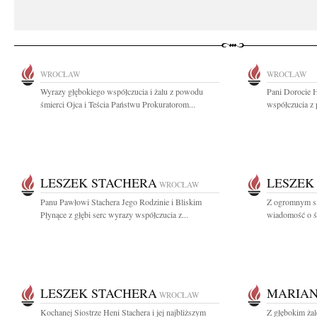
WROCŁAW
WROCŁAW
Wyrazy głębokiego współczucia i żalu z powodu
Pani Dorocie 
śmierci Ojca i Teścia Państwu Prokuratorom...
współczucia z 
LESZEK STACHERA
LESZEK
WROCŁAW
Panu Pawłowi Stachera Jego Rodzinie i Bliskim
Z ogromnym sm
Płynące z głębi serc wyrazy współczucia z...
wiadomość o śm
LESZEK STACHERA
MARIAN
WROCŁAW
Kochanej Siostrze Heni Stachera i jej najbliższym
Z głębokim ża