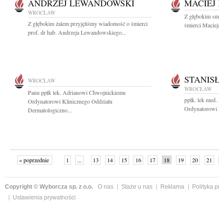
ANDRZEJ LEWANDOWSKI
MACIEJ
WROCŁAW
Z głębokim sm
Z głębokim żalem przyjęliśmy wiadomość o śmierci
śmierci Maciej
prof. dr hab. Andrzeja Lewandowskiego...
STANIS
WROCŁAW
WROCŁAW
Panu ppłk lek. Adrianowi Chwojnickiemu
ppłk. lek med
Ordynatorowi Klinicznego Oddziału
Ordynatorowi K
Dermatologiczno...
« poprzednie
1
...
13
14
15
16
17
18
19
20
21
»
Copyright © Wyborcza sp. z o.o.
O nas
Staże u nas
Reklama
Polityka 
Ustawienia prywatności