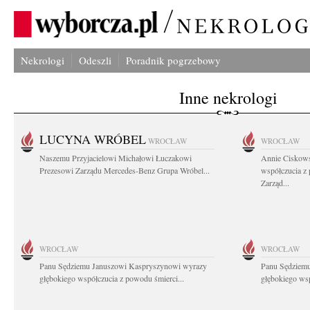
Nekrologi
Odeszli
Poradnik pogrzebowy
Inne nekrologi
LUCYNA WRÓBEL
WROCŁAW
WROCŁAW
Naszemu Przyjacielowi Michałowi Łuczakowi
Annie Ciskows
Prezesowi Zarządu Mercedes-Benz Grupa Wróbel...
współczucia z
Zarząd...
WROCŁAW
WROCŁAW
Panu Sędziemu Januszowi Kaspryszynowi wyrazy
Panu Sędziem
głębokiego współczucia z powodu śmierci...
głębokiego wsp