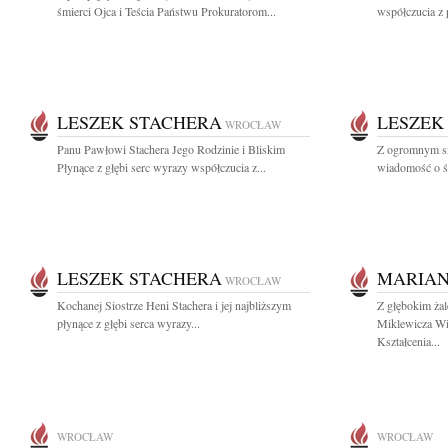
śmierci Ojca i Teścia Państwu Prokuratorom...
współczucia z 
LESZEK STACHERA
LESZEK
WROCŁAW
Panu Pawłowi Stachera Jego Rodzinie i Bliskim
Z ogromnym sm
Płynące z głębi serc wyrazy współczucia z...
wiadomość o śm
LESZEK STACHERA
MARIAN
WROCŁAW
Kochanej Siostrze Heni Stachera i jej najbliższym
Z głębokim ża
płynące z głębi serca wyrazy...
Miklewicza Wi
Kształcenia...
WROCŁAW
WROCŁAW