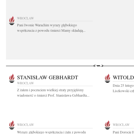
WROCŁAW
Pani Iwonie Warachim wyrazy głębokiego
współczucia z powodu śmierci Mamy składają...
STANISŁAW GEBHARDT
WITOLD
WROCŁAW
Dnia 25 lutego
Z żalem i poczuciem wielkiej straty przyjęliśmy
Liszkowski czł
wiadomość o śmierci Prof. Stanisława Gebhardta...
WROCŁAW
WROCŁAW
Wyrazy głębokiego współczucia i żalu z powodu
Pani Dorocie 