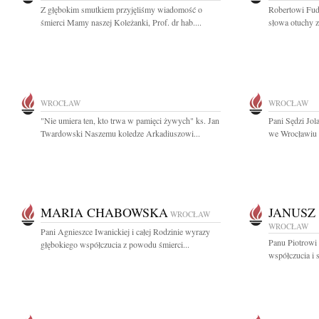
Z głębokim smutkiem przyjęliśmy wiadomość o
Robertowi Fuda
śmierci Mamy naszej Koleżanki, Prof. dr hab....
słowa otuchy z
WROCŁAW
WROCŁAW
"Nie umiera ten, kto trwa w pamięci żywych" ks. Jan
Pani Sędzi Jol
Twardowski Naszemu koledze Arkadiuszowi...
we Wrocławiu 
MARIA CHABOWSKA
JANUSZ
WROCŁAW
WROCŁAW
Pani Agnieszce Iwanickiej i całej Rodzinie wyrazy
Panu Piotrowi
głębokiego współczucia z powodu śmierci...
współczucia i 