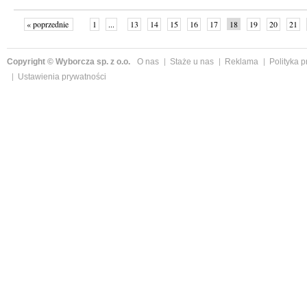
« poprzednie
1
...
13
14
15
16
17
18
19
20
21
»
Copyright © Wyborcza sp. z o.o.
O nas
Staże u nas
Reklama
Polityka 
Ustawienia prywatności