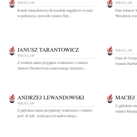
WROCŁAW
WROCŁAW
Kamili Janaszkiewicz-Kosendiak najgłębsze wyrazy
Pani Jolancie 
współczucia z powodu śmierci Taty...
Wrocławiu wyra
JANUSZ TARANTOWICZ
WROCŁAW
WROCŁAW
Panu dr Grzeg
Z wielkim żalem przyjąłem wiadomość o śmierci
Joannie Harbut
Janusza Tarantowicza szanowanego inżyniera...
ANDRZEJ LEWANDOWSKI
MACIEJ
WROCŁAW
Z głębokim sm
Z głębokim żalem przyjęliśmy wiadomość o śmierci
śmierci Maciej
prof. dr hab. Andrzeja Lewandowskiego...