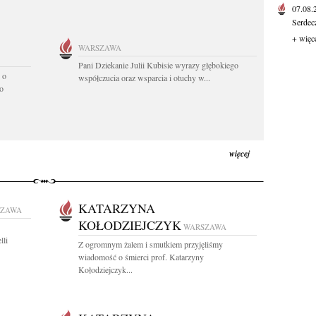
07.08
Serdec
+ więc
WARSZAWA
Pani Dziekanie Julii Kubisie wyrazy głębokiego
 o
współczucia oraz wsparcia i otuchy w...
o
więcej
KATARZYNA
SZAWA
KOŁODZIEJCZYK
WARSZAWA
lli
Z ogromnym żalem i smutkiem przyjęliśmy
wiadomość o śmierci prof. Katarzyny
Kołodziejczyk...