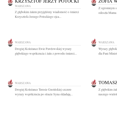
KRZYSZTOF JERZY POTOCKI
ZOFIA 
WARSZAWA
Z ogromnym sm
Z głębokim żalem przyjęliśmy wiadomość o śmierci
odeszła Mama m
Krzysztofa Jerzego Potockiego ojca...
WARSZAWA
WARSZAWA
Drogiej Koleżance Ewie Pawłowskiej wyrazy
Wyrazy głębok
głębokiego współczucia i żalu z powodu śmierci...
dla Pani Minis
TOMAS
WARSZAWA
Drogiej Koleżance Teresie Gnoińskiej szczere
Z głębokim ża
wyrazy współczucia po stracie Syna składają...
naszego wielol