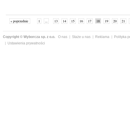
« poprzednie
1
...
13
14
15
16
17
18
19
20
21
»
Copyright © Wyborcza sp. z o.o.
O nas
Staże u nas
Reklama
Polityka 
Ustawienia prywatności