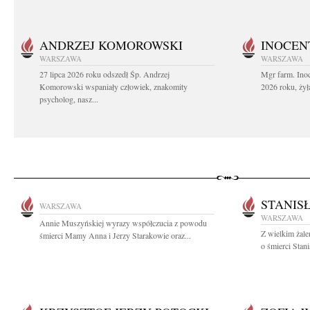
ANDRZEJ KOMOROWSKI
INOCEN
WARSZAWA
WARSZAWA
27 lipca 2026 roku odszedł Śp. Andrzej
Mgr farm. Inoc
Komorowski wspaniały człowiek, znakomity
2026 roku, żył
psycholog, nasz...
STANIS
WARSZAWA
WARSZAWA
Annie Muszyńskiej wyrazy współczucia z powodu
Z wielkim żal
śmierci Mamy Anna i Jerzy Starakowie oraz...
o śmierci Stan