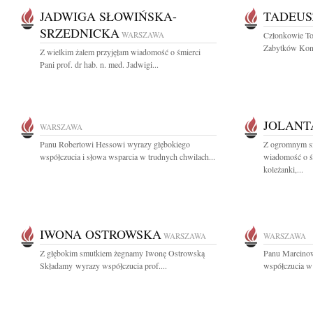
JADWIGA SŁOWIŃSKA-
TADEUS
SRZEDNICKA
WARSZAWA
Członkowie To
Zabytków Konst
Z wielkim żalem przyjęłam wiadomość o śmierci
Pani prof. dr hab. n. med. Jadwigi...
JOLANT
WARSZAWA
Panu Robertowi Hessowi wyrazy głębokiego
Z ogromnym sm
współczucia i słowa wsparcia w trudnych chwilach...
wiadomość o śm
koleżanki,...
IWONA OSTROWSKA
WARSZAWA
WARSZAWA
Z głębokim smutkiem żegnamy Iwonę Ostrowską
Panu Marcinow
Składamy wyrazy współczucia prof....
współczucia w 