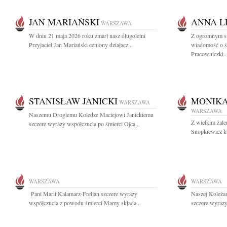
JAN MARIAŃSKI
ANNA L
WARSZAWA
W dniu 21 maja 2026 roku zmarł nasz długoletni
Z ogromnym sm
Przyjaciel Jan Mariański ceniony działacz...
wiadomość o ś
Pracowniczki..
STANISŁAW JANICKI
MONIKA
WARSZAWA
WARSZAWA
Naszemu Drogiemu Koledze Maciejowi Janickiemu
Z wielkim żal
szczere wyrazy współczucia po śmierci Ojca...
Snopkiewicz kt
WARSZAWA
WARSZAWA
Pani Marii Kalamarz-Freljan szczere wyrazy
Naszej Koleża
współczucia z powodu śmierci Mamy składa...
szczere wyrazy