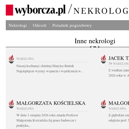
Nekrologi
Odeszli
Poradnik pogrzebowy
Inne nekrologi
JACEK 
WARSZAWA
79
WARSZAW
Naszej kochanej i dzielnej Marylce Butruk
Z wielkim żale
Najcieplejsze wyrazy wsparcia i współczucia w...
2026 roku w Au
MAŁGORZATA KOŚCIELSKA
MAŁGOR
WARSZAWA
WARSZAWA
W dniu 3 sierpnia 2026 roku zmarła Profesor
Z głębokim sm
Małgorzata Kościelska Jej prace badawcze i
odejściu prof. 
praktyka...