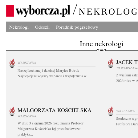
Nekrologi
Odeszli
Poradnik pogrzebowy
Inne nekrologi
JACEK 
WARSZAWA
79
WARSZAW
Naszej kochanej i dzielnej Marylce Butruk
Z wielkim żale
Najcieplejsze wyrazy wsparcia i współczucia w...
2026 roku w Au
MAŁGORZATA KOŚCIELSKA
WARSZAWA
WARSZAWA
Serdeczne wyr
W dniu 3 sierpnia 2026 roku zmarła Profesor
Profesora Dar
Małgorzata Kościelska Jej prace badawcze i
praktyka...