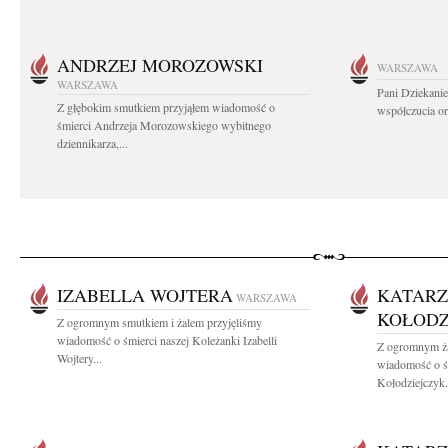
ANDRZEJ MOROZOWSKI
WARSZAWA
WARSZAWA
Pani Dziekanie
Z głębokim smutkiem przyjąłem wiadomość o
współczucia or
śmierci Andrzeja Morozowskiego wybitnego
dziennikarza,...
IZABELLA WOJTERA
KATAR
WARSZAWA
KOŁODZ
Z ogromnym smutkiem i żalem przyjęliśmy
wiadomość o śmierci naszej Koleżanki Izabelli
Z ogromnym ża
Wojtery...
wiadomość o ś
Kołodziejczyk.