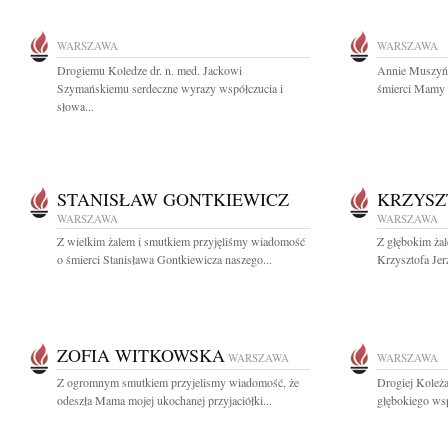
WARSZAWA
WARSZAWA
Drogiemu Koledze dr. n. med. Jackowi
Annie Muszyńs
Szymańskiemu serdeczne wyrazy współczucia i
śmierci Mamy A
słowa...
STANISŁAW GONTKIEWICZ
KRZYSZ
WARSZAWA
WARSZAWA
Z wielkim żalem i smutkiem przyjęliśmy wiadomość
Z głębokim ża
o śmierci Stanisława Gontkiewicza naszego...
Krzysztofa Jer
ZOFIA WITKOWSKA
WARSZAWA
WARSZAWA
Z ogromnym smutkiem przyjelismy wiadomość, że
Drogiej Koleż
odeszła Mama mojej ukochanej przyjaciółki...
głębokiego wsp