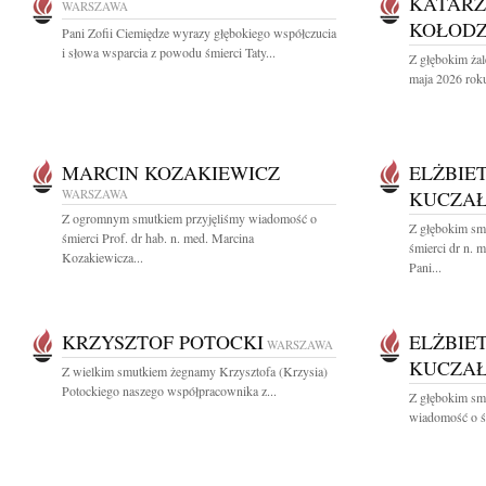
KATAR
WARSZAWA
KOŁODZ
Pani Zofii Ciemiędze wyrazy głębokiego współczucia
i słowa wsparcia z powodu śmierci Taty...
Z głębokim ża
maja 2026 roku
MARCIN KOZAKIEWICZ
ELŻBIE
WARSZAWA
KUCZA
Z ogromnym smutkiem przyjęliśmy wiadomość o
Z głębokim sm
śmierci Prof. dr hab. n. med. Marcina
śmierci dr n. 
Kozakiewicza...
Pani...
KRZYSZTOF POTOCKI
ELŻBIE
WARSZAWA
KUCZA
Z wielkim smutkiem żegnamy Krzysztofa (Krzysia)
Potockiego naszego współpracownika z...
Z głębokim smu
wiadomość o śm