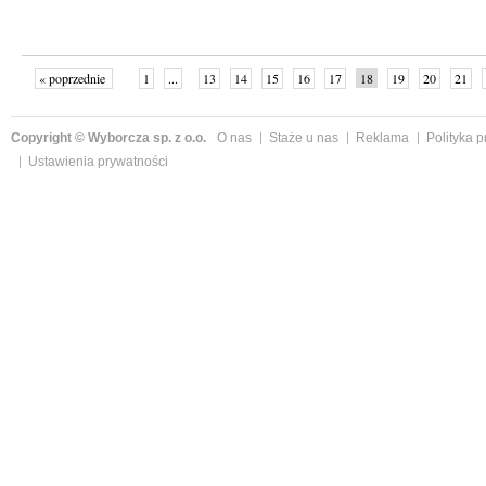
« poprzednie
1
...
13
14
15
16
17
18
19
20
21
»
Copyright © Wyborcza sp. z o.o.
O nas
Staże u nas
Reklama
Polityka 
Ustawienia prywatności