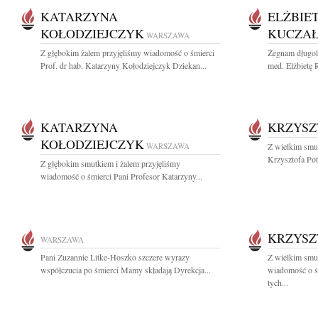
KATARZYNA
ELŻBIE
KOŁODZIEJCZYK
KUCZA
WARSZAWA
Z głębokim żalem przyjęliśmy wiadomość o śmierci
Żegnam długole
Prof. dr hab. Katarzyny Kołodziejczyk Dziekan...
med. Elżbietę 
KATARZYNA
KRZYSZ
KOŁODZIEJCZYK
WARSZAWA
Z wielkim smu
Krzysztofa Pot
Z głębokim smutkiem i żalem przyjęliśmy
wiadomość o śmierci Pani Profesor Katarzyny...
KRZYSZ
WARSZAWA
Pani Zuzannie Litke-Hoszko szczere wyrazy
Z wielkim smu
współczucia po śmierci Mamy składają Dyrekcja...
wiadomość o ś
tych...