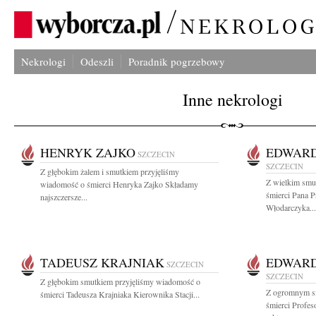
Nekrologi
Odeszli
Poradnik pogrzebowy
Inne nekrologi
HENRYK ZAJKO
EDWAR
SZCZECIN
SZCZECIN
Z głębokim żalem i smutkiem przyjęliśmy
Z wielkim smu
wiadomość o śmierci Henryka Zajko Składamy
śmierci Pana P
najszczersze...
Włodarczyka...
TADEUSZ KRAJNIAK
EDWAR
SZCZECIN
SZCZECIN
Z głębokim smutkiem przyjęliśmy wiadomość o
Z ogromnym s
śmierci Tadeusza Krajniaka Kierownika Stacji...
śmierci Profe