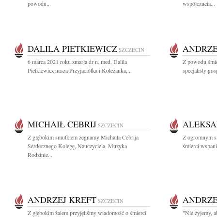
powodu...
współczucia...
DALILA PIETKIEWICZ
ANDRZE
SZCZECIN
6 marca 2021 roku zmarła dr n. med. Dalila
Z powodu śmie
Pietkiewicz nasza Przyjaciółka i Koleżanka,...
specjalisty go
MICHAIŁ CEBRIJ
ALEKSA
SZCZECIN
Z głębokim smutkiem żegnamy Michaiła Cebrija
Z ogromnym s
Serdecznego Kolegę, Nauczyciela, Muzyka
śmierci wspani
Rodzinie...
ANDRZEJ KREFT
ANDRZE
SZCZECIN
Z głębokim żalem przyjęliśmy wiadomość o śmierci
"Nie żyjemy, a