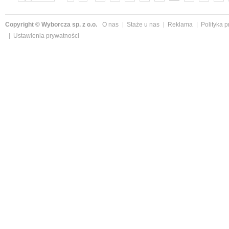
»
Copyright © Wyborcza sp. z o.o.
O nas
Staże u nas
Reklama
Polityka 
Ustawienia prywatności