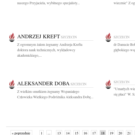
naszego Przyjaciela, wybitnego specjalisty...
wiecznie" Z o
ANDRZEJ KREFT
SZCZECIN
SZCZECIN
Z ogromnym żalem żegnamy Andrzeja Krefta
dr Danucie Bo
doktora nauk technicznych, wykładowcy
głębokiego wsp
akademickiego,...
ALEKSANDER DOBA
SZCZECIN
SZCZECIN
"Umarłych wie
Z wielkim smutkiem żegnamy Wspaniałego
się płaci" W. 
Człowieka Wielkiego Podróżnika Aleksandra Dobę...
« poprzednie
1
...
13
14
15
16
17
18
19
20
21