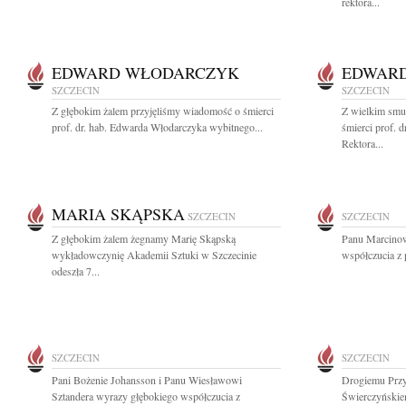
rektora...
EDWARD WŁODARCZYK
EDWAR
SZCZECIN
SZCZECIN
Z głębokim żalem przyjęliśmy wiadomość o śmierci
Z wielkim smu
prof. dr. hab. Edwarda Włodarczyka wybitnego...
śmierci prof. 
Rektora...
MARIA SKĄPSKA
SZCZECIN
SZCZECIN
Z głębokim żalem żegnamy Marię Skąpską
Panu Marcinow
wykładowczynię Akademii Sztuki w Szczecinie
współczucia z
odeszła 7...
SZCZECIN
SZCZECIN
Pani Bożenie Johansson i Panu Wiesławowi
Drogiemu Przy
Sztandera wyrazy głębokiego współczucia z
Świerczyńskie