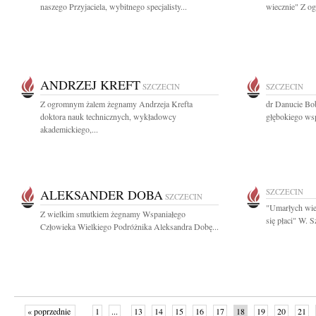
naszego Przyjaciela, wybitnego specjalisty...
wiecznie" Z o
ANDRZEJ KREFT
SZCZECIN
SZCZECIN
Z ogromnym żalem żegnamy Andrzeja Krefta
dr Danucie Bo
doktora nauk technicznych, wykładowcy
głębokiego wsp
akademickiego,...
ALEKSANDER DOBA
SZCZECIN
SZCZECIN
"Umarłych wie
Z wielkim smutkiem żegnamy Wspaniałego
się płaci" W. 
Człowieka Wielkiego Podróżnika Aleksandra Dobę...
« poprzednie
1
...
13
14
15
16
17
18
19
20
21