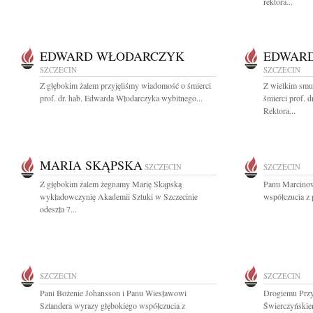
rektora...
EDWARD WŁODARCZYK
EDWAR
SZCZECIN
SZCZECIN
Z głębokim żalem przyjęliśmy wiadomość o śmierci
Z wielkim smu
prof. dr. hab. Edwarda Włodarczyka wybitnego...
śmierci prof. 
Rektora...
MARIA SKĄPSKA
SZCZECIN
SZCZECIN
Z głębokim żalem żegnamy Marię Skąpską
Panu Marcinow
wykładowczynię Akademii Sztuki w Szczecinie
współczucia z
odeszła 7...
SZCZECIN
SZCZECIN
Pani Bożenie Johansson i Panu Wiesławowi
Drogiemu Przy
Sztandera wyrazy głębokiego współczucia z
Świerczyńskie