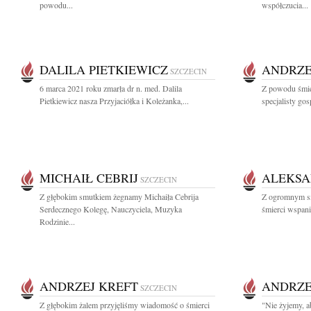
powodu...
współczucia...
DALILA PIETKIEWICZ
ANDRZE
SZCZECIN
6 marca 2021 roku zmarła dr n. med. Dalila
Z powodu śmie
Pietkiewicz nasza Przyjaciółka i Koleżanka,...
specjalisty go
MICHAIŁ CEBRIJ
ALEKSA
SZCZECIN
Z głębokim smutkiem żegnamy Michaiła Cebrija
Z ogromnym s
Serdecznego Kolegę, Nauczyciela, Muzyka
śmierci wspani
Rodzinie...
ANDRZEJ KREFT
ANDRZE
SZCZECIN
Z głębokim żalem przyjęliśmy wiadomość o śmierci
"Nie żyjemy, a