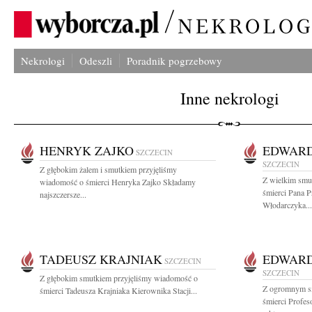
Nekrologi
Odeszli
Poradnik pogrzebowy
Inne nekrologi
HENRYK ZAJKO
EDWAR
SZCZECIN
SZCZECIN
Z głębokim żalem i smutkiem przyjęliśmy
Z wielkim smu
wiadomość o śmierci Henryka Zajko Składamy
śmierci Pana P
najszczersze...
Włodarczyka...
TADEUSZ KRAJNIAK
EDWAR
SZCZECIN
SZCZECIN
Z głębokim smutkiem przyjęliśmy wiadomość o
Z ogromnym s
śmierci Tadeusza Krajniaka Kierownika Stacji...
śmierci Profe