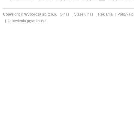
»
Copyright © Wyborcza sp. z o.o.
O nas
Staże u nas
Reklama
Polityka 
Ustawienia prywatności