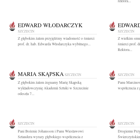
rektora...
EDWARD WŁODARCZYK
EDWAR
SZCZECIN
SZCZECIN
Z głębokim żalem przyjęliśmy wiadomość o śmierci
Z wielkim smu
prof. dr. hab. Edwarda Włodarczyka wybitnego...
śmierci prof. 
Rektora...
MARIA SKĄPSKA
SZCZECIN
SZCZECIN
Z głębokim żalem żegnamy Marię Skąpską
Panu Marcinow
wykładowczynię Akademii Sztuki w Szczecinie
współczucia z
odeszła 7...
SZCZECIN
SZCZECIN
Pani Bożenie Johansson i Panu Wiesławowi
Drogiemu Przy
Sztandera wyrazy głębokiego współczucia z
Świerczyńskie