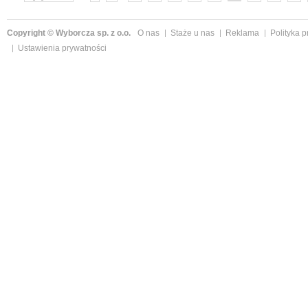
»
Copyright © Wyborcza sp. z o.o.
O nas
Staże u nas
Reklama
Polityka 
Ustawienia prywatności