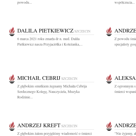
powodu...
współczucia...
DALILA PIETKIEWICZ
ANDRZE
SZCZECIN
6 marca 2021 roku zmarła dr n. med. Dalila
Z powodu śmie
Pietkiewicz nasza Przyjaciółka i Koleżanka,...
specjalisty go
MICHAIŁ CEBRIJ
ALEKSA
SZCZECIN
Z głębokim smutkiem żegnamy Michaiła Cebrija
Z ogromnym s
Serdecznego Kolegę, Nauczyciela, Muzyka
śmierci wspani
Rodzinie...
ANDRZEJ KREFT
ANDRZE
SZCZECIN
Z głębokim żalem przyjęliśmy wiadomość o śmierci
"Nie żyjemy, a