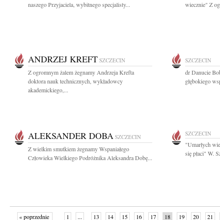
naszego Przyjaciela, wybitnego specjalisty...
wiecznie" Z o
ANDRZEJ KREFT
SZCZECIN
SZCZECIN
Z ogromnym żalem żegnamy Andrzeja Krefta
dr Danucie Bo
doktora nauk technicznych, wykładowcy
głębokiego wsp
akademickiego,...
ALEKSANDER DOBA
SZCZECIN
SZCZECIN
"Umarłych wie
Z wielkim smutkiem żegnamy Wspaniałego
się płaci" W. 
Człowieka Wielkiego Podróżnika Aleksandra Dobę...
« poprzednie
1
...
13
14
15
16
17
18
19
20
21