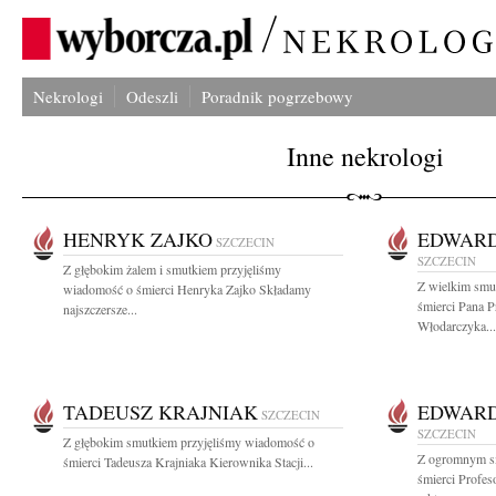
Nekrologi
Odeszli
Poradnik pogrzebowy
Inne nekrologi
HENRYK ZAJKO
EDWAR
SZCZECIN
SZCZECIN
Z głębokim żalem i smutkiem przyjęliśmy
Z wielkim smu
wiadomość o śmierci Henryka Zajko Składamy
śmierci Pana P
najszczersze...
Włodarczyka...
TADEUSZ KRAJNIAK
EDWAR
SZCZECIN
SZCZECIN
Z głębokim smutkiem przyjęliśmy wiadomość o
Z ogromnym s
śmierci Tadeusza Krajniaka Kierownika Stacji...
śmierci Profe