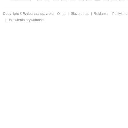
»
Copyright © Wyborcza sp. z o.o.
O nas
Staże u nas
Reklama
Polityka 
Ustawienia prywatności