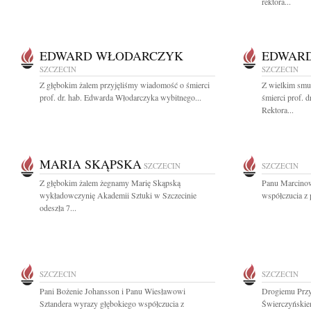
rektora...
EDWARD WŁODARCZYK
EDWAR
SZCZECIN
SZCZECIN
Z głębokim żalem przyjęliśmy wiadomość o śmierci
Z wielkim smu
prof. dr. hab. Edwarda Włodarczyka wybitnego...
śmierci prof. 
Rektora...
MARIA SKĄPSKA
SZCZECIN
SZCZECIN
Z głębokim żalem żegnamy Marię Skąpską
Panu Marcinow
wykładowczynię Akademii Sztuki w Szczecinie
współczucia z
odeszła 7...
SZCZECIN
SZCZECIN
Pani Bożenie Johansson i Panu Wiesławowi
Drogiemu Przy
Sztandera wyrazy głębokiego współczucia z
Świerczyńskie