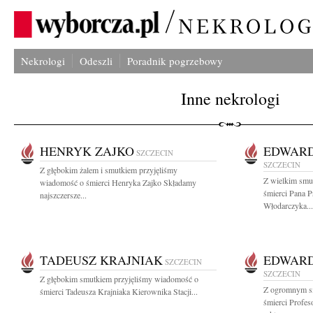
Nekrologi
Odeszli
Poradnik pogrzebowy
Inne nekrologi
HENRYK ZAJKO
EDWAR
SZCZECIN
SZCZECIN
Z głębokim żalem i smutkiem przyjęliśmy
Z wielkim smu
wiadomość o śmierci Henryka Zajko Składamy
śmierci Pana P
najszczersze...
Włodarczyka...
TADEUSZ KRAJNIAK
EDWAR
SZCZECIN
SZCZECIN
Z głębokim smutkiem przyjęliśmy wiadomość o
Z ogromnym s
śmierci Tadeusza Krajniaka Kierownika Stacji...
śmierci Profe