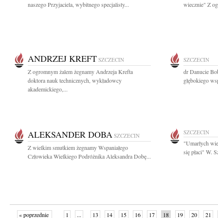
naszego Przyjaciela, wybitnego specjalisty...
wiecznie" Z o
ANDRZEJ KREFT
SZCZECIN
SZCZECIN
Z ogromnym żalem żegnamy Andrzeja Krefta
dr Danucie Bo
doktora nauk technicznych, wykładowcy
głębokiego wsp
akademickiego,...
ALEKSANDER DOBA
SZCZECIN
SZCZECIN
"Umarłych wie
Z wielkim smutkiem żegnamy Wspaniałego
się płaci" W. 
Człowieka Wielkiego Podróżnika Aleksandra Dobę...
« poprzednie
1
...
13
14
15
16
17
18
19
20
21