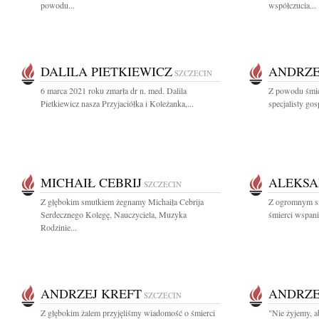
powodu...
współczucia...
DALILA PIETKIEWICZ
ANDRZE
SZCZECIN
6 marca 2021 roku zmarła dr n. med. Dalila
Z powodu śmie
Pietkiewicz nasza Przyjaciółka i Koleżanka,...
specjalisty go
MICHAIŁ CEBRIJ
ALEKSA
SZCZECIN
Z głębokim smutkiem żegnamy Michaiła Cebrija
Z ogromnym s
Serdecznego Kolegę, Nauczyciela, Muzyka
śmierci wspani
Rodzinie...
ANDRZEJ KREFT
ANDRZE
SZCZECIN
Z głębokim żalem przyjęliśmy wiadomość o śmierci
"Nie żyjemy, a