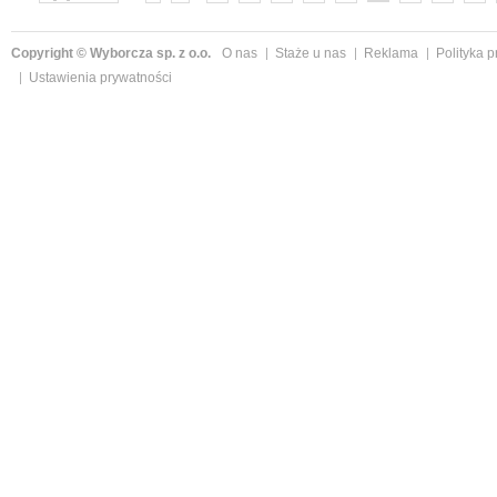
»
Copyright © Wyborcza sp. z o.o.
O nas
Staże u nas
Reklama
Polityka 
Ustawienia prywatności