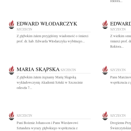
rektora...
EDWARD WŁODARCZYK
EDWAR
SZCZECIN
SZCZECIN
Z głębokim żalem przyjęliśmy wiadomość o śmierci
Z wielkim smu
prof. dr. hab. Edwarda Włodarczyka wybitnego...
śmierci prof. 
Rektora...
MARIA SKĄPSKA
SZCZECIN
SZCZECIN
Z głębokim żalem żegnamy Marię Skąpską
Panu Marcinow
wykładowczynię Akademii Sztuki w Szczecinie
współczucia z
odeszła 7...
SZCZECIN
SZCZECIN
Pani Bożenie Johansson i Panu Wiesławowi
Drogiemu Przy
Sztandera wyrazy głębokiego współczucia z
Świerczyńskie