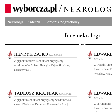
Nekrologi
Odeszli
Poradnik pogrzebowy
Inne nekrologi
HENRYK ZAJKO
EDWAR
SZCZECIN
SZCZECIN
Z głębokim żalem i smutkiem przyjęliśmy
Z wielkim smu
wiadomość o śmierci Henryka Zajko Składamy
śmierci Pana P
najszczersze...
Włodarczyka...
TADEUSZ KRAJNIAK
EDWAR
SZCZECIN
SZCZECIN
Z głębokim smutkiem przyjęliśmy wiadomość o
Z ogromnym s
śmierci Tadeusza Krajniaka Kierownika Stacji...
śmierci Profe