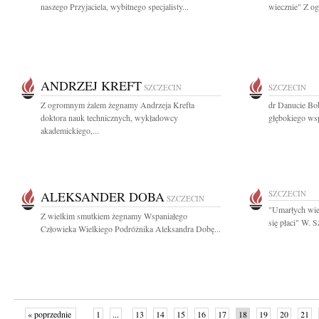
naszego Przyjaciela, wybitnego specjalisty...
wiecznie" Z o
ANDRZEJ KREFT
SZCZECIN
SZCZECIN
Z ogromnym żalem żegnamy Andrzeja Krefta
dr Danucie Bo
doktora nauk technicznych, wykładowcy
głębokiego wsp
akademickiego,...
ALEKSANDER DOBA
SZCZECIN
SZCZECIN
"Umarłych wie
Z wielkim smutkiem żegnamy Wspaniałego
się płaci" W. 
Człowieka Wielkiego Podróżnika Aleksandra Dobę...
« poprzednie
1
...
13
14
15
16
17
18
19
20
21