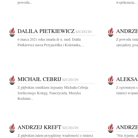
powodu...
współczucia...
DALILA PIETKIEWICZ
ANDRZE
SZCZECIN
6 marca 2021 roku zmarła dr n. med. Dalila
Z powodu śmie
Pietkiewicz nasza Przyjaciółka i Koleżanka,...
specjalisty go
MICHAIŁ CEBRIJ
ALEKSA
SZCZECIN
Z głębokim smutkiem żegnamy Michaiła Cebrija
Z ogromnym s
Serdecznego Kolegę, Nauczyciela, Muzyka
śmierci wspani
Rodzinie...
ANDRZEJ KREFT
ANDRZE
SZCZECIN
Z głębokim żalem przyjęliśmy wiadomość o śmierci
"Nie żyjemy, a