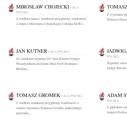
MIROSŁAW CHOJECKI
TOMASZ
CAŁA
POLSKA
Z wyrazami głę
Z wielkim żalem i smutkiem przyjęliśmy wiadomość
Piotrowi Pierz
o śmierci Mirosława Chojeckiego Członka KOR i...
JAN KUTNER
JADWIG
CAŁA POLSKA
POLSKA
Ze smutkiem żegnamy Dr. Jana Kutnera byłego
Żegnamy naszą 
Wicedyrektora Instytutu IMol PAN Rodzinie i
Jadzię Trawińsk
Bliskim...
TOMASZ GROMEK
ADAM S
CAŁA POLSKA
POLSKA
Z wielkim smutkiem przyjęliśmy wiadomość o
Z głębokim sm
śmierci mecenasa Tomasza Gromka znakomitego
śmierci Profe
prawnika,...