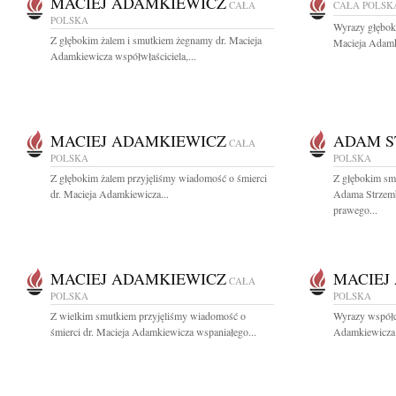
MACIEJ ADAMKIEWICZ
CAŁA
CAŁA POLSK
POLSKA
Wyrazy głębok
Z głębokim żalem i smutkiem żegnamy dr. Macieja
Macieja Adamki
Adamkiewicza współwłaściciela,...
MACIEJ ADAMKIEWICZ
ADAM S
CAŁA
POLSKA
POLSKA
Z głębokim żalem przyjęliśmy wiadomość o śmierci
Z głębokim sm
dr. Macieja Adamkiewicza...
Adama Strzemb
prawego...
MACIEJ ADAMKIEWICZ
MACIEJ
CAŁA
POLSKA
POLSKA
Z wielkim smutkiem przyjęliśmy wiadomość o
Wyrazy współcz
śmierci dr. Macieja Adamkiewicza wspaniałego...
Adamkiewicza w