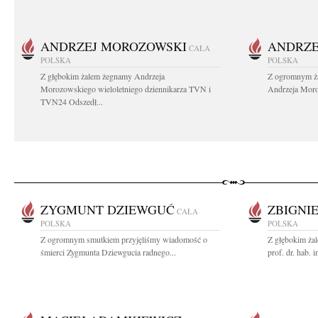
ANDRZEJ MOROZOWSKI
ANDRZE
CAŁA
POLSKA
POLSKA
Z głębokim żalem żegnamy Andrzeja
Z ogromnym ża
Morozowskiego wieloletniego dziennikarza TVN i
Andrzeja Moro
TVN24 Odszedł...
ZYGMUNT DZIEWGUĆ
ZBIGNI
CAŁA
POLSKA
POLSKA
Z ogromnym smutkiem przyjęliśmy wiadomość o
Z głębokim ża
śmierci Zygmunta Dziewgucia radnego...
prof. dr. hab. 