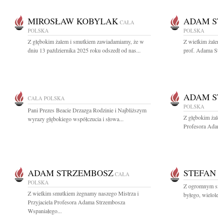
MIROSŁAW KOBYLAK
ADAM S
CAŁA
POLSKA
POLSKA
Z głębokim żalem i smutkiem zawiadamiamy, że w
Z wielkim żal
dniu 13 października 2025 roku odszedł od nas...
prof. Adama S
ADAM S
CAŁA POLSKA
POLSKA
Pani Prezes Beacie Drzazga Rodzinie i Najbliższym
Z głębokim ża
wyrazy głębokiego współczucia i słowa...
Profesora Ada
ADAM STRZEMBOSZ
STEFAN
CAŁA
POLSKA
Z ogromnym sm
Z wielkim smutkiem żegnamy naszego Mistrza i
byłego, wielol
Przyjaciela Profesora Adama Strzembosza
Wspaniałego...