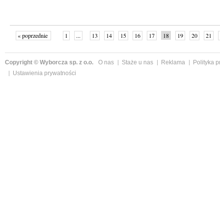
« poprzednie
1
...
13
14
15
16
17
18
19
20
21
»
Copyright © Wyborcza sp. z o.o.
O nas
Staże u nas
Reklama
Polityka 
Ustawienia prywatności