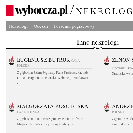
Nekrologi
Odeszli
Poradnik pogrzebowy
Inne nekrologi
EUGENIUSZ BUTRUK
ZENON 
CAŁA
POLSKA
Z powodu śmie
Z głębokim żalem żegnamy Pana Profesora dr. hab.
Smolarka wyraz
n. med. Eugeniusza Butruka Wybitnego Naukowca
i...
MAŁGORZATA KOŚCIELSKA
ANDRZE
CAŁA POLSKA
POLSKA
Z głębokim smutkiem żegnamy Panią Profesor
Żegnamy Andr
Małgorzatę Kościelską naszą Mistrzynię i...
dziennikarza, 