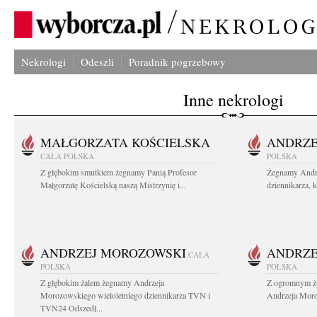
Nekrologi
Odeszli
Poradnik pogrzebowy
Inne nekrologi
MAŁGORZATA KOŚCIELSKA
ANDRZE
CAŁA POLSKA
POLSKA
Z głębokim smutkiem żegnamy Panią Profesor
Żegnamy Andr
Małgorzatę Kościelską naszą Mistrzynię i...
dziennikarza, 
ANDRZEJ MOROZOWSKI
ANDRZE
CAŁA
POLSKA
POLSKA
Z głębokim żalem żegnamy Andrzeja
Z ogromnym ża
Morozowskiego wieloletniego dziennikarza TVN i
Andrzeja Moro
TVN24 Odszedł...