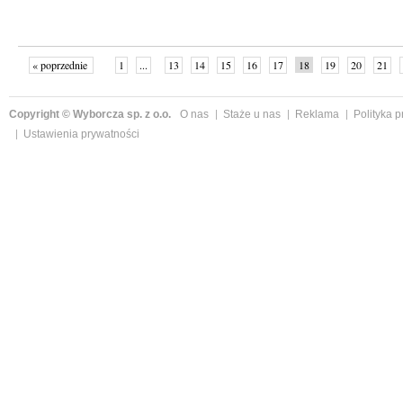
« poprzednie
1
...
13
14
15
16
17
18
19
20
21
»
Copyright © Wyborcza sp. z o.o.
O nas
Staże u nas
Reklama
Polityka 
Ustawienia prywatności