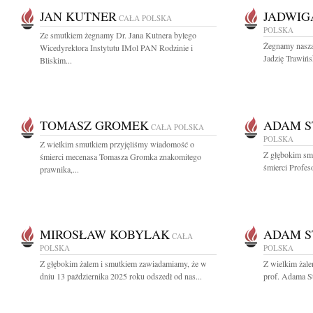
JAN KUTNER
JADWIG
CAŁA POLSKA
POLSKA
Ze smutkiem żegnamy Dr. Jana Kutnera byłego
Żegnamy naszą 
Wicedyrektora Instytutu IMol PAN Rodzinie i
Jadzię Trawińsk
Bliskim...
TOMASZ GROMEK
ADAM S
CAŁA POLSKA
POLSKA
Z wielkim smutkiem przyjęliśmy wiadomość o
Z głębokim sm
śmierci mecenasa Tomasza Gromka znakomitego
śmierci Profe
prawnika,...
MIROSŁAW KOBYLAK
ADAM S
CAŁA
POLSKA
POLSKA
Z głębokim żalem i smutkiem zawiadamiamy, że w
Z wielkim żal
dniu 13 października 2025 roku odszedł od nas...
prof. Adama S