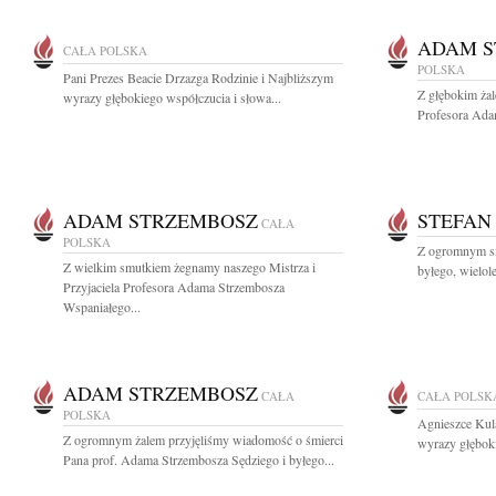
ADAM S
CAŁA POLSKA
POLSKA
Pani Prezes Beacie Drzazga Rodzinie i Najbliższym
Z głębokim ża
wyrazy głębokiego współczucia i słowa...
Profesora Ada
ADAM STRZEMBOSZ
STEFAN
CAŁA
POLSKA
Z ogromnym sm
Z wielkim smutkiem żegnamy naszego Mistrza i
byłego, wielol
Przyjaciela Profesora Adama Strzembosza
Wspaniałego...
ADAM STRZEMBOSZ
CAŁA
CAŁA POLSK
POLSKA
Agnieszce Kul
Z ogromnym żalem przyjęliśmy wiadomość o śmierci
wyrazy głęboki
Pana prof. Adama Strzembosza Sędziego i byłego...