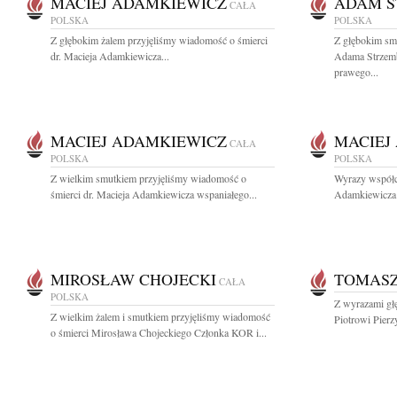
MACIEJ ADAMKIEWICZ
ADAM S
CAŁA
POLSKA
POLSKA
Z głębokim żalem przyjęliśmy wiadomość o śmierci
Z głębokim sm
dr. Macieja Adamkiewicza...
Adama Strzemb
prawego...
MACIEJ ADAMKIEWICZ
MACIEJ
CAŁA
POLSKA
POLSKA
Z wielkim smutkiem przyjęliśmy wiadomość o
Wyrazy współcz
śmierci dr. Macieja Adamkiewicza wspaniałego...
Adamkiewicza w
MIROSŁAW CHOJECKI
TOMASZ
CAŁA
POLSKA
Z wyrazami głę
Z wielkim żalem i smutkiem przyjęliśmy wiadomość
Piotrowi Pierz
o śmierci Mirosława Chojeckiego Członka KOR i...