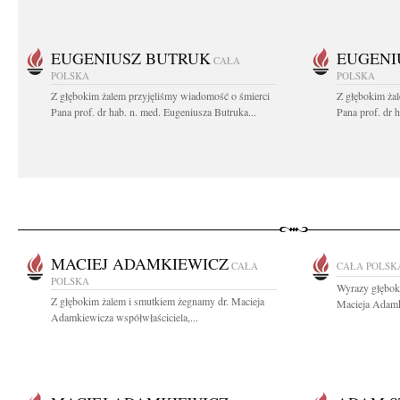
EUGENIUSZ BUTRUK
EUGENI
CAŁA
POLSKA
POLSKA
Z głębokim żalem przyjęliśmy wiadomość o śmierci
Z głębokim ża
Pana prof. dr hab. n. med. Eugeniusza Butruka...
Pana prof. dr 
MACIEJ ADAMKIEWICZ
CAŁA
CAŁA POLSK
POLSKA
Wyrazy głębok
Z głębokim żalem i smutkiem żegnamy dr. Macieja
Macieja Adamki
Adamkiewicza współwłaściciela,...