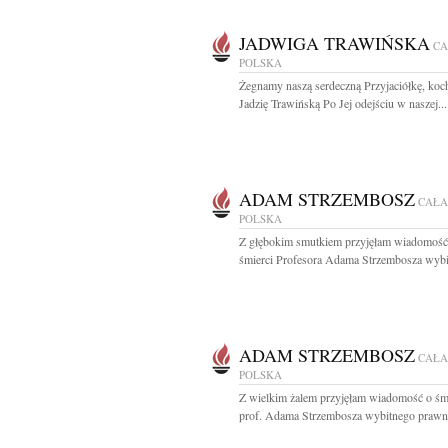
JADWIGA TRAWIŃSKA
CA
POLSKA
Żegnamy naszą serdeczną Przyjaciółkę, koc
Jadzię Trawińską Po Jej odejściu w naszej...
ADAM STRZEMBOSZ
CAŁA
POLSKA
Z głębokim smutkiem przyjęłam wiadomość
śmierci Profesora Adama Strzembosza wybi
ADAM STRZEMBOSZ
CAŁA
POLSKA
Z wielkim żalem przyjęłam wiadomość o śm
prof. Adama Strzembosza wybitnego prawni