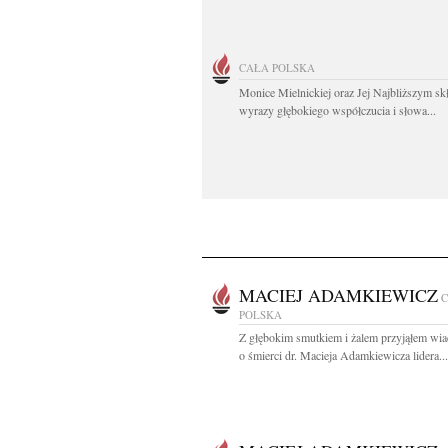
CAŁA POLSKA
Monice Mielnickiej oraz Jej Najbliższym s
wyrazy głębokiego współczucia i słowa...
MACIEJ ADAMKIEWICZ
POLSKA
Z głębokim smutkiem i żalem przyjąłem wi
o śmierci dr. Macieja Adamkiewicza lidera...