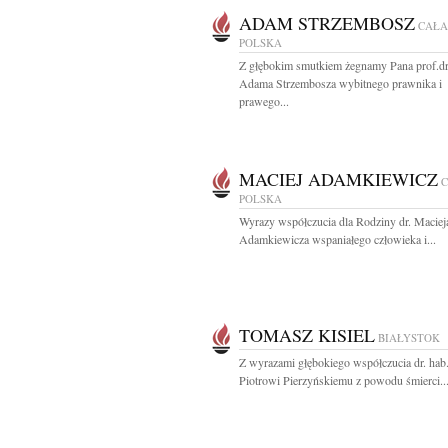
ADAM STRZEMBOSZ
CAŁA
POLSKA
Z głębokim smutkiem żegnamy Pana prof.dr
Adama Strzembosza wybitnego prawnika i
prawego...
MACIEJ ADAMKIEWICZ
POLSKA
Wyrazy współczucia dla Rodziny dr. Maciej
Adamkiewicza wspaniałego człowieka i...
TOMASZ KISIEL
BIAŁYSTOK
Z wyrazami głębokiego współczucia dr. hab
Piotrowi Pierzyńskiemu z powodu śmierci..