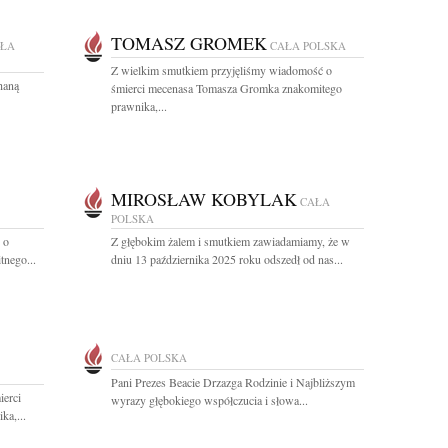
TOMASZ GROMEK
ŁA
CAŁA POLSKA
Z wielkim smutkiem przyjęliśmy wiadomość o
haną
śmierci mecenasa Tomasza Gromka znakomitego
prawnika,...
MIROSŁAW KOBYLAK
CAŁA
POLSKA
 o
Z głębokim żalem i smutkiem zawiadamiamy, że w
tnego...
dniu 13 października 2025 roku odszedł od nas...
CAŁA POLSKA
Pani Prezes Beacie Drzazga Rodzinie i Najbliższym
ierci
wyrazy głębokiego współczucia i słowa...
ka,...