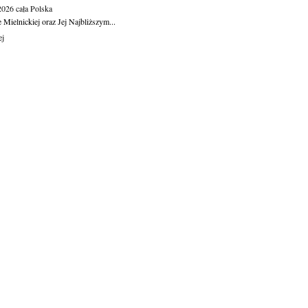
.2026
cała Polska
Mielnickiej oraz Jej Najbliższym...
ej