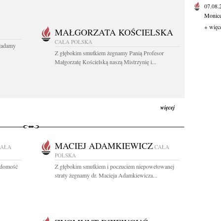
07.08
Monice 
+ więc
MAŁGORZATA KOŚCIELSKA
CAŁA POLSKA
kładamy
Z głębokim smutkiem żegnamy Panią Profesor
Małgorzatę Kościelską naszą Mistrzynię i...
więcej
MACIEJ ADAMKIEWICZ
CAŁA
CAŁA
POLSKA
adomość
Z głębokim smutkiem i poczuciem niepowetowanej
straty żegnamy dr. Macieja Adamkiewicza...