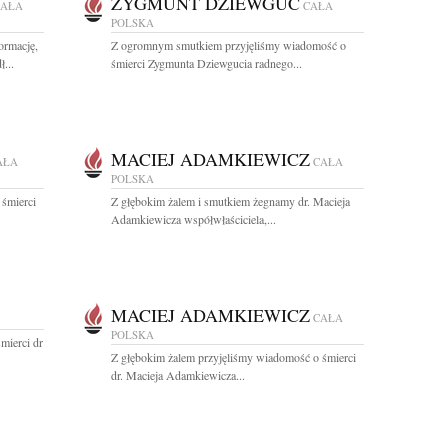
ZYGMUNT DZIEWGUĆ
CAŁA
CAŁA
POLSKA
ormację,
Z ogromnym smutkiem przyjęliśmy wiadomość o
...
śmierci Zygmunta Dziewgucia radnego...
MACIEJ ADAMKIEWICZ
AŁA
CAŁA
POLSKA
 śmierci
Z głębokim żalem i smutkiem żegnamy dr. Macieja
Adamkiewicza współwłaściciela,...
MACIEJ ADAMKIEWICZ
CAŁA
POLSKA
mierci dr
Z głębokim żalem przyjęliśmy wiadomość o śmierci
dr. Macieja Adamkiewicza...