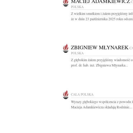
MACIEJ ADAMKIEWICZ
POLSKA
Z wielkim smutkiem i żalem przyjęliśmy inf
że w dniu 23 października 2025 roku odszedł
ZBIGNIEW MŁYNAREK
C
POLSKA
Z głębokim żalem przyjęliśmy wiadomość o
prof. dr. hab. inż. Zbigniewa Młynarka...
CAŁA POLSKA
Wyrazy głębokiego współczucia z powodu ś
Macieja Adamkiewicza składają Rodzinie...