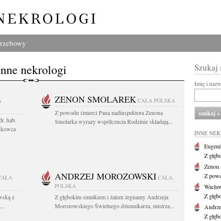
grzebowy
Inne nekrologi
Szukaj
Imię i naz
ZENON SMOLAREK
A
CAŁA POLSKA
Z powodu śmierci Pana nadinspektora Zenona
r. hab.
Smolarka wyrazy współczucia Rodzinie składają...
ukowca
INNE NE
Eugeni
Z głęb
Zenon 
ANDRZEJ MOROZOWSKI
Z powo
CAŁA
CAŁA
POLSKA
Wacła
Z głęb
wską z
Z głębokim smutkiem i żalem żegnamy Andrzeja
..
Morozowskiego Świetnego dziennikarza, mistrza...
Andrze
Z głęb