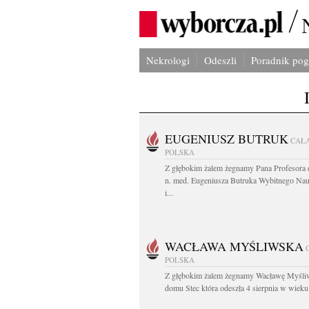
Nekrologi
Odeszli
Poradnik po
EUGENIUSZ BUTRUK
CAŁ
POLSKA
Z głębokim żalem żegnamy Pana Profesora d
n. med. Eugeniusza Butruka Wybitnego Na
i...
WACŁAWA MYŚLIWSKA
POLSKA
Z głębokim żalem żegnamy Wacławę Myśli
domu Stec która odeszła 4 sierpnia w wieku.