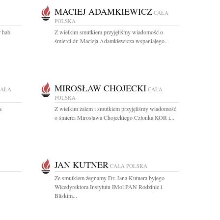
MACIEJ ADAMKIEWICZ
CAŁA
POLSKA
 hab.
Z wielkim smutkiem przyjęliśmy wiadomość o
śmierci dr. Macieja Adamkiewicza wspaniałego...
MIROSŁAW CHOJECKI
CAŁA
CAŁA
POLSKA
a
Z wielkim żalem i smutkiem przyjęliśmy wiadomość
o śmierci Mirosława Chojeckiego Członka KOR i...
JAN KUTNER
CAŁA POLSKA
.
Ze smutkiem żegnamy Dr. Jana Kutnera byłego
.
Wicedyrektora Instytutu IMol PAN Rodzinie i
Bliskim...