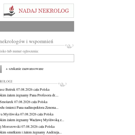
 nekrologów i wspomnień
wisko lub numer ogłoszenia:
+ szukanie zaawansowane
KROLOGI
usz Butruk
07.08.2026
cała Polska
okim żalem żegnamy Pana Profesora dr....
Smolarek
07.08.2026
cała Polska
du śmierci Pana nadinspektora Zenona...
wa Myśliwska
07.08.2026
cała Polska
okim żalem żegnamy Wacławę Myśliwską z...
j Morozowski
07.08.2026
cała Polska
okim smutkiem i żalem żegnamy Andrzeja...