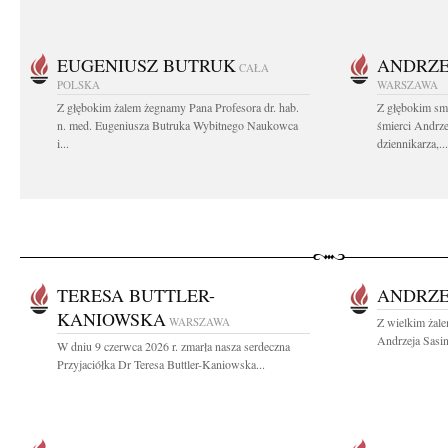
EUGENIUSZ BUTRUK
ANDRZE
CAŁA
POLSKA
WARSZAWA
Z głębokim żalem żegnamy Pana Profesora dr. hab.
Z głębokim sm
n. med. Eugeniusza Butruka Wybitnego Naukowca
śmierci Andrz
i...
dziennikarza,...
TERESA BUTTLER-
ANDRZE
KANIOWSKA
WARSZAWA
Z wielkim żal
Andrzeja Sasin
W dniu 9 czerwca 2026 r. zmarła nasza serdeczna
Przyjaciółka Dr Teresa Buttler-Kaniowska...