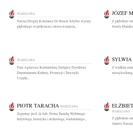
JÓZEF 
WARSZAWA
Naszej Drogiej Koleżance Dr Beacie Sztyber wyrazy
Z głębokim sm
głębokiego współczucia i słowa wsparcia...
Józefa Mandesa
SYLWIA
WARSZAWA
Pani Agnieszce Kuźmińskiej Zastępcy Dyrektora
Z wielkim smu
Departamentu Kultury, Promocji i Turystyki
naszą kochaną,
Urzędu...
PIOTR TARACHA
ELŻBIE
WARSZAWA
WARSZAWA
Żegnamy prof. dr hab. Piotra Tarachę Wybitnego
Z głębokim sm
hetytologa, historyka i archeologa, wieloletniego...
śmierci Naszej