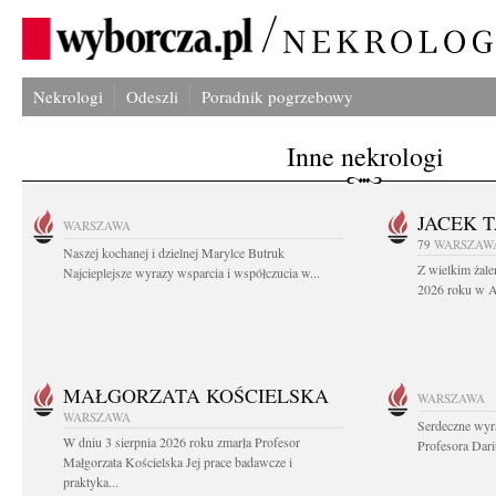
Nekrologi
Odeszli
Poradnik pogrzebowy
Inne nekrologi
JACEK 
WARSZAWA
79
WARSZAW
Naszej kochanej i dzielnej Marylce Butruk
Z wielkim żale
Najcieplejsze wyrazy wsparcia i współczucia w...
2026 roku w Au
MAŁGORZATA KOŚCIELSKA
WARSZAWA
WARSZAWA
Serdeczne wyr
W dniu 3 sierpnia 2026 roku zmarła Profesor
Profesora Dar
Małgorzata Kościelska Jej prace badawcze i
praktyka...