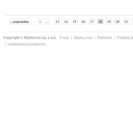
« poprzednie
1
...
13
14
15
16
17
18
19
20
21
»
Copyright © Wyborcza sp. z o.o.
O nas
Staże u nas
Reklama
Polityka 
Ustawienia prywatności