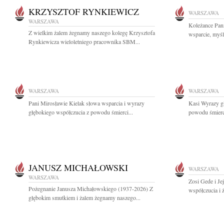
KRZYSZTOF RYNKIEWICZ
WARSZAWA
WARSZAWA
Koleżance Pan
Z wielkim żalem żegnamy naszego kolegę Krzysztofa
wsparcie, myśli
Rynkiewicza wieloletniego pracownika SBM...
WARSZAWA
WARSZAWA
Pani Mirosławie Kielak słowa wsparcia i wyrazy
Kasi Wyrazy gł
głębokiego współczucia z powodu śmierci...
powodu śmierci
JANUSZ MICHAŁOWSKI
WARSZAWA
WARSZAWA
Zosi Gede i Je
Pożegnanie Janusza Michałowskiego (1937-2026) Z
współczucia i 
głębokim smutkiem i żalem żegnamy naszego...