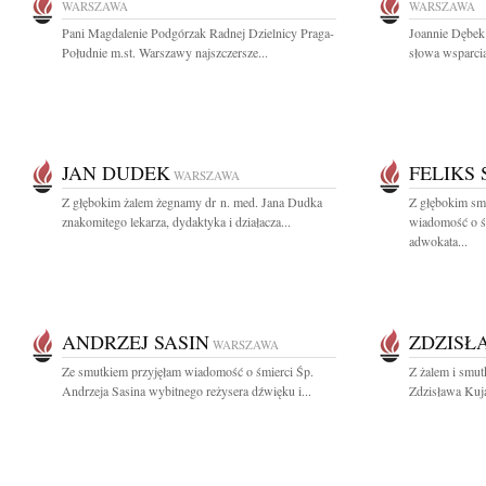
WARSZAWA
WARSZAWA
Pani Magdalenie Podgórzak Radnej Dzielnicy Praga-
Joannie Dębek
Południe m.st. Warszawy najszczersze...
słowa wsparcia
JAN DUDEK
FELIKS
WARSZAWA
Z głębokim żalem żegnamy dr n. med. Jana Dudka
Z głębokim smu
znakomitego lekarza, dydaktyka i działacza...
wiadomość o ś
adwokata...
ANDRZEJ SASIN
ZDZISŁ
WARSZAWA
Ze smutkiem przyjęłam wiadomość o śmierci Śp.
Z żalem i smut
Andrzeja Sasina wybitnego reżysera dźwięku i...
Zdzisława Kuj