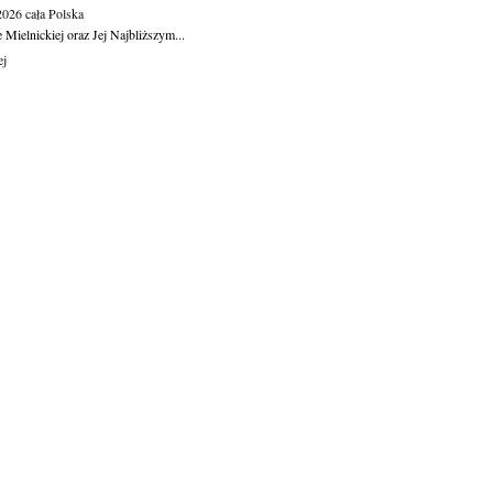
.2026
cała Polska
Mielnickiej oraz Jej Najbliższym...
ej