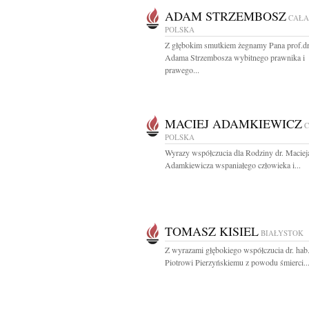
ADAM STRZEMBOSZ
CAŁA
POLSKA
Z głębokim smutkiem żegnamy Pana prof.dr
Adama Strzembosza wybitnego prawnika i
prawego...
MACIEJ ADAMKIEWICZ
POLSKA
Wyrazy współczucia dla Rodziny dr. Maciej
Adamkiewicza wspaniałego człowieka i...
TOMASZ KISIEL
BIAŁYSTOK
Z wyrazami głębokiego współczucia dr. hab
Piotrowi Pierzyńskiemu z powodu śmierci..