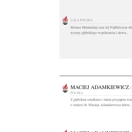
CAŁA POLSKA
Monice Mielnickiej oraz Jej Najbliższym s
wyrazy głębokiego współczucia i słowa...
MACIEJ ADAMKIEWICZ
POLSKA
Z głębokim smutkiem i żalem przyjąłem wi
o śmierci dr. Macieja Adamkiewicza lidera...