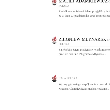
MACIEJ ADAMKIEWICZ
POLSKA
Z wielkim smutkiem i żalem przyjęliśmy inf
że w dniu 23 października 2025 roku odszedł
ZBIGNIEW MŁYNAREK
C
POLSKA
Z głębokim żalem przyjęliśmy wiadomość o
prof. dr. hab. inż. Zbigniewa Młynarka...
CAŁA POLSKA
Wyrazy głębokiego współczucia z powodu ś
Macieja Adamkiewicza składają Rodzinie...