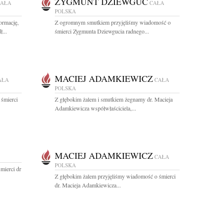
ZYGMUNT DZIEWGUĆ
CAŁA
CAŁA
POLSKA
ormację,
Z ogromnym smutkiem przyjęliśmy wiadomość o
...
śmierci Zygmunta Dziewgucia radnego...
MACIEJ ADAMKIEWICZ
AŁA
CAŁA
POLSKA
 śmierci
Z głębokim żalem i smutkiem żegnamy dr. Macieja
Adamkiewicza współwłaściciela,...
MACIEJ ADAMKIEWICZ
CAŁA
POLSKA
mierci dr
Z głębokim żalem przyjęliśmy wiadomość o śmierci
dr. Macieja Adamkiewicza...