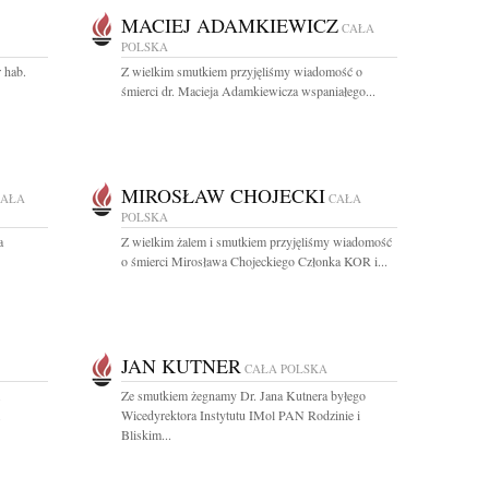
MACIEJ ADAMKIEWICZ
CAŁA
POLSKA
 hab.
Z wielkim smutkiem przyjęliśmy wiadomość o
śmierci dr. Macieja Adamkiewicza wspaniałego...
MIROSŁAW CHOJECKI
CAŁA
CAŁA
POLSKA
a
Z wielkim żalem i smutkiem przyjęliśmy wiadomość
o śmierci Mirosława Chojeckiego Członka KOR i...
JAN KUTNER
CAŁA POLSKA
.
Ze smutkiem żegnamy Dr. Jana Kutnera byłego
.
Wicedyrektora Instytutu IMol PAN Rodzinie i
Bliskim...