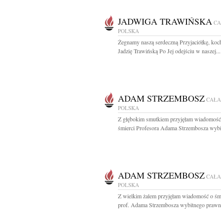
JADWIGA TRAWIŃSKA
CA
POLSKA
Żegnamy naszą serdeczną Przyjaciółkę, koc
Jadzię Trawińską Po Jej odejściu w naszej...
ADAM STRZEMBOSZ
CAŁA
POLSKA
Z głębokim smutkiem przyjęłam wiadomość
śmierci Profesora Adama Strzembosza wybi
ADAM STRZEMBOSZ
CAŁA
POLSKA
Z wielkim żalem przyjęłam wiadomość o śm
prof. Adama Strzembosza wybitnego prawni