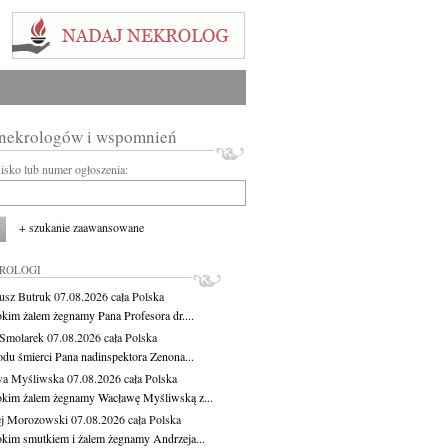
 nekrologów i wspomnień
wisko lub numer ogłoszenia:
+ szukanie zaawansowane
KROLOGI
usz Butruk
07.08.2026
cała Polska
okim żalem żegnamy Pana Profesora dr....
Smolarek
07.08.2026
cała Polska
du śmierci Pana nadinspektora Zenona...
wa Myśliwska
07.08.2026
cała Polska
okim żalem żegnamy Wacławę Myśliwską z...
j Morozowski
07.08.2026
cała Polska
okim smutkiem i żalem żegnamy Andrzeja...