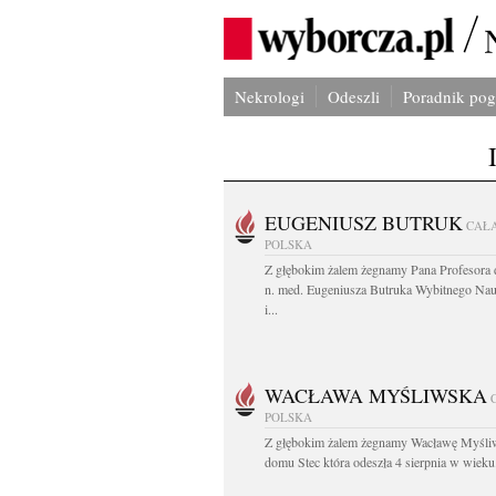
Nekrologi
Odeszli
Poradnik po
EUGENIUSZ BUTRUK
CAŁ
POLSKA
Z głębokim żalem żegnamy Pana Profesora d
n. med. Eugeniusza Butruka Wybitnego Na
i...
WACŁAWA MYŚLIWSKA
POLSKA
Z głębokim żalem żegnamy Wacławę Myśli
domu Stec która odeszła 4 sierpnia w wieku.