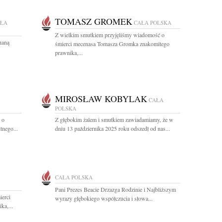
TOMASZ GROMEK
ŁA
CAŁA POLSKA
Z wielkim smutkiem przyjęliśmy wiadomość o
haną
śmierci mecenasa Tomasza Gromka znakomitego
prawnika,...
MIROSŁAW KOBYLAK
CAŁA
POLSKA
 o
Z głębokim żalem i smutkiem zawiadamiamy, że w
tnego...
dniu 13 października 2025 roku odszedł od nas...
CAŁA POLSKA
Pani Prezes Beacie Drzazga Rodzinie i Najbliższym
ierci
wyrazy głębokiego współczucia i słowa...
ka,...