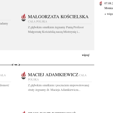
07.08
Monice 
+ więc
MAŁGORZATA KOŚCIELSKA
CAŁA POLSKA
kładamy
Z głębokim smutkiem żegnamy Panią Profesor
Małgorzatę Kościelską naszą Mistrzynię i...
więcej
MACIEJ ADAMKIEWICZ
CAŁA
CAŁA
POLSKA
adomość
Z głębokim smutkiem i poczuciem niepowetowanej
straty żegnamy dr. Macieja Adamkiewicza...